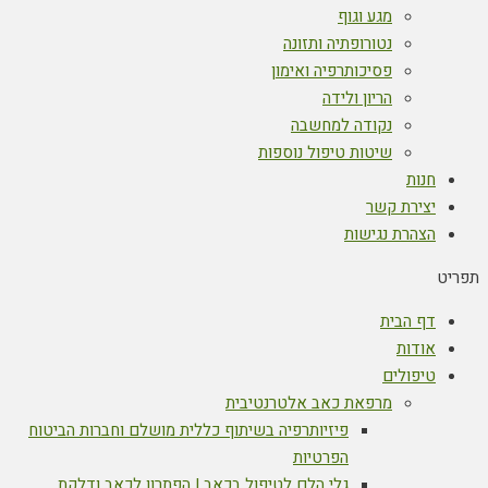
מגע וגוף
נטורופתיה ותזונה
פסיכותרפיה ואימון
הריון ולידה
נקודה למחשבה
שיטות טיפול נוספות
חנות
יצירת קשר
הצהרת נגישות
תפריט
דף הבית
אודות
טיפולים
מרפאת כאב אלטרנטיבית
פיזיותרפיה בשיתוף כללית מושלם וחברות הביטוח
הפרטיות
גלי הלם לטיפול בכאב | הפתרון לכאב ודלקת