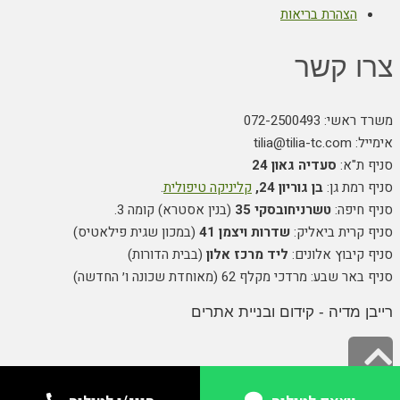
הצהרת בריאות
צרו קשר
משרד ראשי: 072-2500493
אימייל: tilia@tilia-tc.com
סניף ת"א:
סעדיה גאון 24
סניף רמת גן:
בן גוריון 24,
קליניקה טיפולית
.
סניף חיפה:
טשרניחובסקי 35
(בנין אסטרא) קומה 3.
סניף קרית ביאליק:
שדרות ויצמן 41
(במכון שגית פילאטיס)
סניף קיבוץ אלונים:
ליד מרכז אלון
(בבית הדורות)
סניף באר שבע: מרדכי מקלף 62 (מאוחדת שכונה ו׳ החדשה)
רייבן מדיה - קידום ובניית אתרים
גלילה