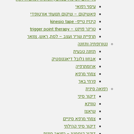
עיסוי רפואי
פאשיקום – שיקום תנועתי אורטופדי
קינזיו טייפ- kinesio tape
טריגר פוינט – trigger point therapy
תרפיית שריר ועצב – לסת, ראש, צוואר
נטורופתיה ותזונה
תזונה טבעית
אבחון גלובל דיאגנוסטיק
ארומתרפיה
צמחי מרפא
פרחי באך
רפואה סינית
דיקור סיני
טווינא
שיאצו
צמחי מרפא סיניים
דיקור סיני קהילתי
דיקור קוסמטי – רפואה סינית