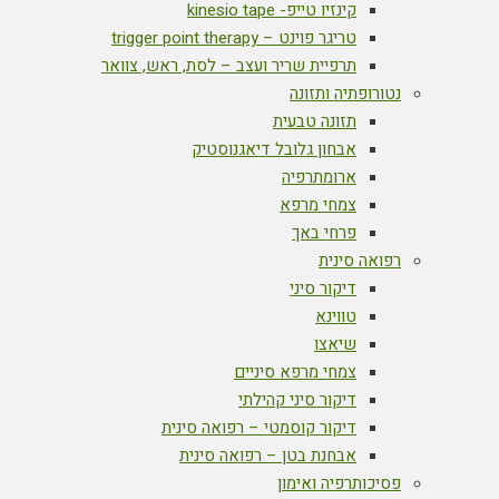
קינזיו טייפ- kinesio tape
טריגר פוינט – trigger point therapy
תרפיית שריר ועצב – לסת, ראש, צוואר
נטורופתיה ותזונה
תזונה טבעית
אבחון גלובל דיאגנוסטיק
ארומתרפיה
צמחי מרפא
פרחי באך
רפואה סינית
דיקור סיני
טווינא
שיאצו
צמחי מרפא סיניים
דיקור סיני קהילתי
דיקור קוסמטי – רפואה סינית
אבחנת בטן – רפואה סינית
פסיכותרפיה ואימון