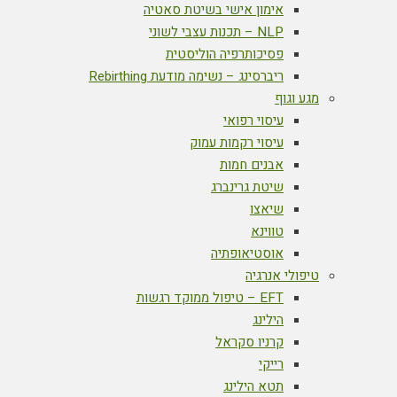
אימון אישי בשיטת סאטיה
NLP – תכנות עצבי לשוני
פסיכותרפיה הוליסטית
ריברסינג – נשימה מודעת Rebirthing
מגע וגוף
עיסוי רפואי
עיסוי רקמות עמוק
אבנים חמות
שיטת גרינברג
שיאצו
טווינא
אוסטיאופתיה
טיפולי אנרגיה
EFT – טיפול ממוקד רגשות
הילינג
קרניו סקראל
רייקי
תטא הילינג