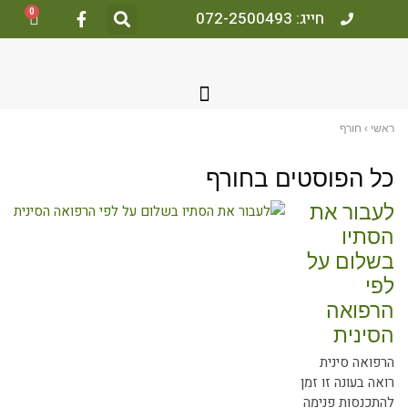
0
חייג: 072-2500493
אשי
›
חורף
ל הפוסטים ב
חורף
עבור את
סתיו
שלום על
פי
רפואה
סינית
רפואה סינית
ואה בעונה זו זמן
התכנסות פנימה