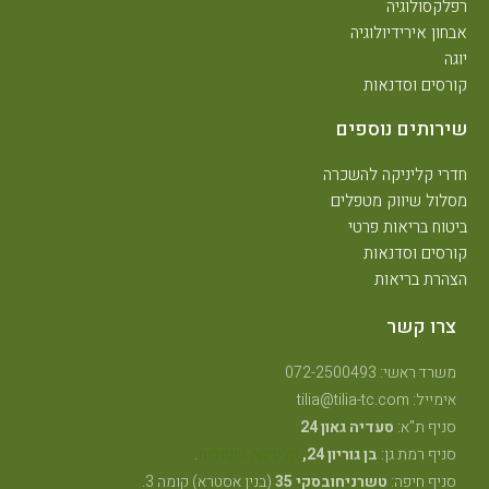
רפלקסולוגיה
אבחון אירידיולוגיה
יוגה
קורסים וסדנאות
שירותים נוספים
חדרי קליניקה להשכרה
מסלול שיווק מטפלים
ביטוח בריאות פרטי
קורסים וסדנאות
הצהרת בריאות
צרו קשר
משרד ראשי: 072-2500493
אימייל: tilia@tilia-tc.com
סניף ת"א:
סעדיה גאון 24
סניף רמת גן:
בן גוריון 24,
קליניקה טיפולית
.
סניף חיפה:
טשרניחובסקי 35
(בנין אסטרא) קומה 3.