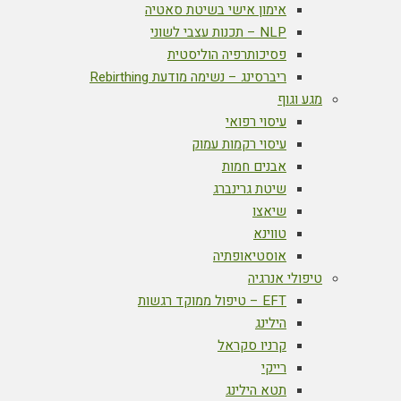
אימון אישי בשיטת סאטיה
NLP – תכנות עצבי לשוני
פסיכותרפיה הוליסטית
ריברסינג – נשימה מודעת Rebirthing
מגע וגוף
עיסוי רפואי
עיסוי רקמות עמוק
אבנים חמות
שיטת גרינברג
שיאצו
טווינא
אוסטיאופתיה
טיפולי אנרגיה
EFT – טיפול ממוקד רגשות
הילינג
קרניו סקראל
רייקי
תטא הילינג