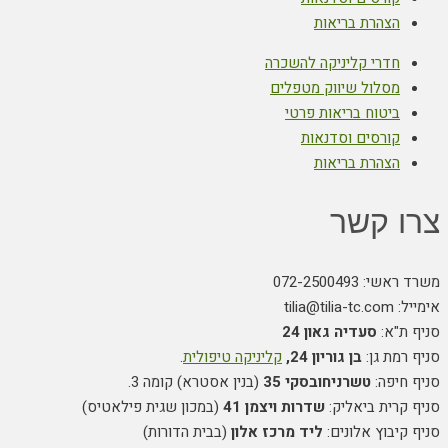
הצהרת בריאות
חדרי קליניקה להשכרה
מסלול שיווק מטפלים
ביטוח בריאות פרטי
קורסים וסדנאות
הצהרת בריאות
צרו קשר
משרד ראשי: 072-2500493
אימייל: tilia@tilia-tc.com
סניף ת"א:
סעדיה גאון 24
סניף רמת גן:
בן גוריון 24,
קליניקה טיפולית
.
סניף חיפה:
טשרניחובסקי 35
(בנין אסטרא) קומה 3.
סניף קרית ביאליק:
שדרות ויצמן 41
(במכון שגית פילאטיס)
סניף קיבוץ אלונים:
ליד מרכז אלון
(בבית הדורות)