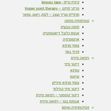
קינזיו טייפ- kinesio tape
טריגר פוינט – trigger point therapy
תרפיית שריר ועצב – לסת, ראש, צוואר
נטורופתיה ותזונה
תזונה טבעית
אבחון גלובל דיאגנוסטיק
ארומתרפיה
צמחי מרפא
פרחי באך
רפואה סינית
דיקור סיני
טווינא
שיאצו
צמחי מרפא סיניים
דיקור סיני קהילתי
דיקור קוסמטי – רפואה סינית
אבחנת בטן – רפואה סינית
פסיכותרפיה ואימון