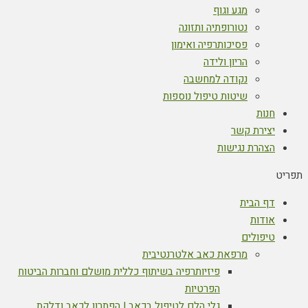
מגע וגוף
נטורופתיה ותזונה
פסיכותרפיה ואימון
הריון ולידה
נקודה למחשבה
שיטות טיפול נוספות
חנות
יצירת קשר
הצהרת נגישות
תפריט
דף הבית
אודות
טיפולים
מרפאת כאב אלטרנטיבית
פיזיותרפיה בשיתוף כללית מושלם וחברות הביטוח
הפרטיות
גלי הלם לטיפול בכאב | הפתרון לכאב ודלקת