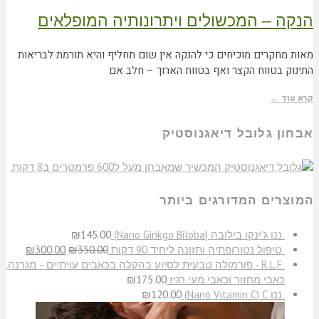
הנקה – המכשולים ויתרונותיה המופלאים
מאות מחקרים מוכיחים כי להנקה אין שום תחליף והיא תורמת לבריאות
התינוק בטווח הקצר ואף בטווח הארוך – חלב אם
קרא עוד ←
אבחון גלובל דיאגנוסטיק
המוצרים המדורגים ביותר
​ננו ג'ינקו בילובה (Nano Ginkgo Biloba)
145.00
₪
טיפול נטורופתיה ותזונה ליחיד 90 דקות
350.00
₪
300.00
₪
R.L.F - פורמולה טבעית לסיוע בהקלה בכאבים עויתיים - מגרנה,
כאבי מחזור וכאבי מעי רגיז
175.00
₪
ננו C‏ (Nano Vitamin C)
120.00
₪