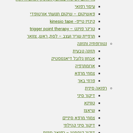
עיסוי רפואי
פאשיקום – שיקום תנועתי אורטופדי
קינזיו טייפ- kinesio tape
טריגר פוינט – trigger point therapy
תרפיית שריר ועצב – לסת, ראש, צוואר
נטורופתיה ותזונה
תזונה טבעית
אבחון גלובל דיאגנוסטיק
ארומתרפיה
צמחי מרפא
פרחי באך
רפואה סינית
דיקור סיני
טווינא
שיאצו
צמחי מרפא סיניים
דיקור סיני קהילתי
דיקור קוסמטי – רפואה סינית