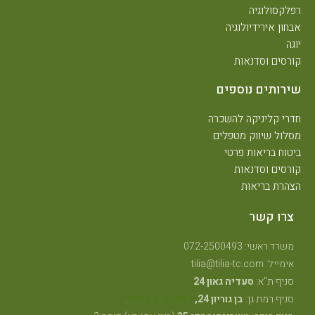
פלקסולוגיה
בחון אירידיולוגיה
וגה
ורסים וסדנאות
ירותים נוספים
דרי קליניקה להשכרה
סלול שיווק מטפלים
יטוח בריאות פרטי
ורסים וסדנאות
צהרת בריאות
צרו קשר
משרד ראשי: 072-2500493
אימייל: tilia@tilia-tc.com
סניף ת"א:
סעדיה גאון 24
סניף רמת גן:
בן גוריון 24,
קליניקה טיפולית
.