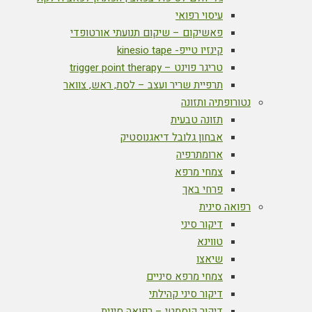
עיסוי רפואי
פאשיקום – שיקום תנועתי אורטופדי
קינזיו טייפ- kinesio tape
טריגר פוינט – trigger point therapy
תרפיית שריר ועצב – לסת, ראש, צוואר
נטורופתיה ותזונה
תזונה טבעית
אבחון גלובל דיאגנוסטיק
ארומתרפיה
צמחי מרפא
פרחי באך
רפואה סינית
דיקור סיני
טווינא
שיאצו
צמחי מרפא סיניים
דיקור סיני קהילתי
דיקור קוסמטי – רפואה סינית