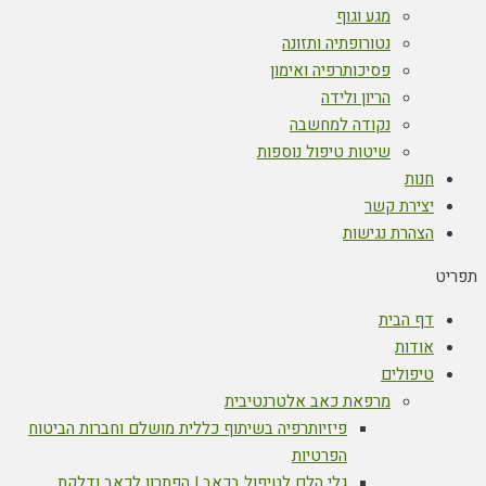
מגע וגוף
נטורופתיה ותזונה
פסיכותרפיה ואימון
הריון ולידה
נקודה למחשבה
שיטות טיפול נוספות
חנות
יצירת קשר
הצהרת נגישות
תפריט
דף הבית
אודות
טיפולים
מרפאת כאב אלטרנטיבית
פיזיותרפיה בשיתוף כללית מושלם וחברות הביטוח
הפרטיות
גלי הלם לטיפול בכאב | הפתרון לכאב ודלקת