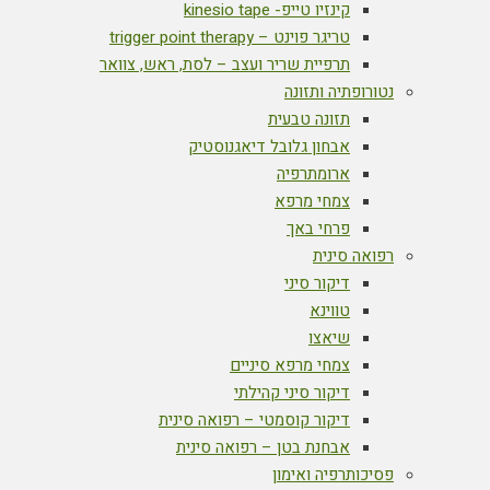
קינזיו טייפ- kinesio tape
טריגר פוינט – trigger point therapy
תרפיית שריר ועצב – לסת, ראש, צוואר
נטורופתיה ותזונה
תזונה טבעית
אבחון גלובל דיאגנוסטיק
ארומתרפיה
צמחי מרפא
פרחי באך
רפואה סינית
דיקור סיני
טווינא
שיאצו
צמחי מרפא סיניים
דיקור סיני קהילתי
דיקור קוסמטי – רפואה סינית
אבחנת בטן – רפואה סינית
פסיכותרפיה ואימון