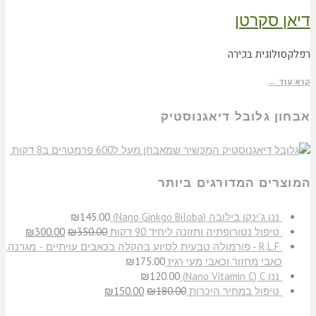
דיאן סקרטן
רפלקסולוגית בכירה
קרא עוד ←
אבחון גלובל דיאגנוסטיק
המוצרים המדורגים ביותר
​ננו ג'ינקו בילובה (Nano Ginkgo Biloba)
145.00
₪
טיפול נטורופתיה ותזונה ליחיד 90 דקות
350.00
₪
300.00
₪
R.L.F - פורמולה טבעית לסיוע בהקלה בכאבים עויתיים - מגרנה,
כאבי מחזור וכאבי מעי רגיז
175.00
₪
ננו C‏ (Nano Vitamin C)
120.00
₪
טיפול במחיר היכרות
180.00
₪
150.00
₪