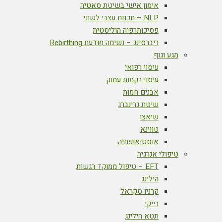
אימון אישי בשיטת סאטיה
NLP – תכנות עצבי לשוני
פסיכותרפיה הוליסטית
ריברסינג – נשימה מודעת Rebirthing
מגע וגוף
עיסוי רפואי
עיסוי רקמות עמוק
אבנים חמות
שיטת גרינברג
שיאצו
טווינא
אוסטיאופתיה
טיפולי אנרגיה
EFT – טיפול ממוקד רגשות
הילינג
קרניו סקראל
רייקי
תטא הילינג