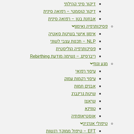
דיקור סיני קהילתי
דיקור קוסמטי – רפואה סינית
אבחנת בטן – רפואה סינית
פסיכותרפיה ואימון
אימון אישי בשיטת סאטיה
NLP – תכנות עצבי לשוני
פסיכותרפיה הוליסטית
ריברסינג – נשימה מודעת Rebirthing
מגע וגוף
עיסוי רפואי
עיסוי רקמות עמוק
אבנים חמות
שיטת גרינברג
שיאצו
טווינא
אוסטיאופתיה
טיפולי אנרגיה
EFT – טיפול ממוקד רגשות