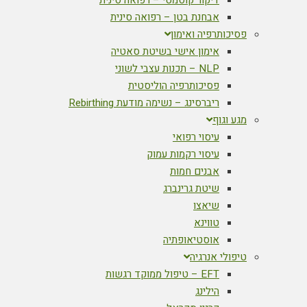
דיקור קוסמטי – רפואה סינית
אבחנת בטן – רפואה סינית
פסיכותרפיה ואימון
אימון אישי בשיטת סאטיה
NLP – תכנות עצבי לשוני
פסיכותרפיה הוליסטית
ריברסינג – נשימה מודעת Rebirthing
מגע וגוף
עיסוי רפואי
עיסוי רקמות עמוק
אבנים חמות
שיטת גרינברג
שיאצו
טווינא
אוסטיאופתיה
טיפולי אנרגיה
EFT – טיפול ממוקד רגשות
הילינג