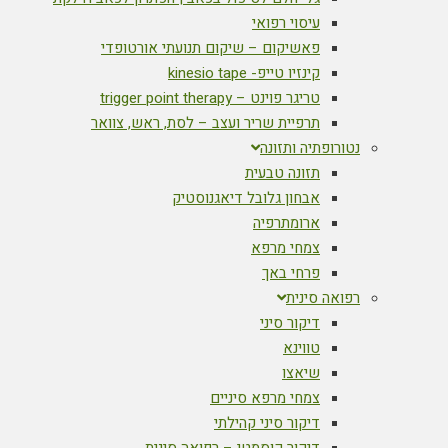
עיסוי רפואי
פאשיקום – שיקום תנועתי אורטופדי
קינזיו טייפ- kinesio tape
טריגר פוינט – trigger point therapy
תרפיית שריר ועצב – לסת, ראש, צוואר
נטורופתיה ותזונה
תזונה טבעית
אבחון גלובל דיאגנוסטיק
ארומתרפיה
צמחי מרפא
פרחי באך
רפואה סינית
דיקור סיני
טווינא
שיאצו
צמחי מרפא סיניים
דיקור סיני קהילתי