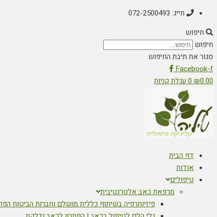
חייג: 072-2500493
חיפוש
חיפוש
סגור את תיבת החיפוש
Facebook-f
0.00
₪
0
עגלת קניות
דף הבית
אודות
טיפולים
מרפאת כאב אלטרנטיבית
פיזיותרפיה בשיתוף כללית מושלם וחברות הביטוח הפר
גלי הלם לטיפול בכאב | הפתרון לכאב ודלקת