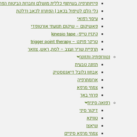
פיזיותרפיה בשיתוף כללית מושלם וחברות הביטוח הפר
גלי הלם לטיפול בכאב | הפתרון לכאב ודלקת
עיסוי רפואי
פאשיקום – שיקום תנועתי אורטופדי
קינזיו טייפ- kinesio tape
טריגר פוינט – trigger point therapy
תרפיית שריר ועצב – לסת, ראש, צוואר
נטורופתיה ותזונה
תזונה טבעית
אבחון גלובל דיאגנוסטיק
ארומתרפיה
צמחי מרפא
פרחי באך
רפואה סינית
דיקור סיני
טווינא
שיאצו
צמחי מרפא סיניים