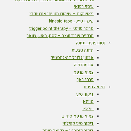
עיסוי רפואי
פאשיקום – שיקום תנועתי אורטופדי
קינזיו טייפ- kinesio tape
טריגר פוינט – trigger point therapy
תרפיית שריר ועצב – לסת, ראש, צוואר
נטורופתיה ותזונה
תזונה טבעית
אבחון גלובל דיאגנוסטיק
ארומתרפיה
צמחי מרפא
פרחי באך
רפואה סינית
דיקור סיני
טווינא
שיאצו
צמחי מרפא סיניים
דיקור סיני קהילתי
דיקור קוסמטי – רפואה סינית