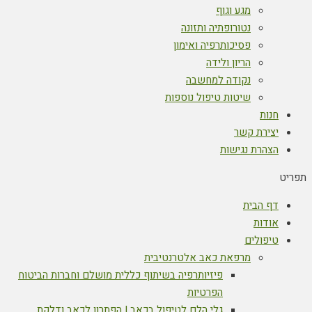
מגע וגוף
נטורופתיה ותזונה
פסיכותרפיה ואימון
הריון ולידה
נקודה למחשבה
שיטות טיפול נוספות
חנות
יצירת קשר
הצהרת נגישות
תפריט
דף הבית
אודות
טיפולים
מרפאת כאב אלטרנטיבית
פיזיותרפיה בשיתוף כללית מושלם וחברות הביטוח
הפרטיות
גלי הלם לטיפול בכאב | הפתרון לכאב ודלקת