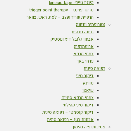
קינזיו טייפ- kinesio tape
טריגר פוינט – trigger point therapy
תרפיית שריר ועצב – לסת, ראש, צוואר
נטורופתיה ותזונה
תזונה טבעית
אבחון גלובל דיאגנוסטיק
ארומתרפיה
צמחי מרפא
פרחי באך
רפואה סינית
דיקור סיני
טווינא
שיאצו
צמחי מרפא סיניים
דיקור סיני קהילתי
דיקור קוסמטי – רפואה סינית
אבחנת בטן – רפואה סינית
פסיכותרפיה ואימון