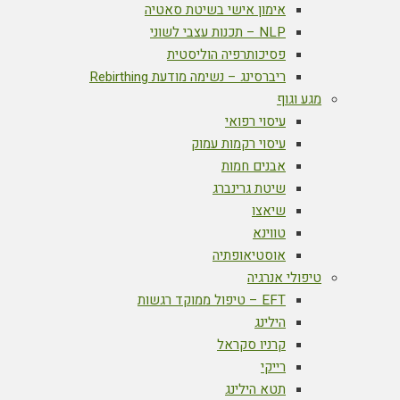
אימון אישי בשיטת סאטיה
NLP – תכנות עצבי לשוני
פסיכותרפיה הוליסטית
ריברסינג – נשימה מודעת Rebirthing
מגע וגוף
עיסוי רפואי
עיסוי רקמות עמוק
אבנים חמות
שיטת גרינברג
שיאצו
טווינא
אוסטיאופתיה
טיפולי אנרגיה
EFT – טיפול ממוקד רגשות
הילינג
קרניו סקראל
רייקי
תטא הילינג