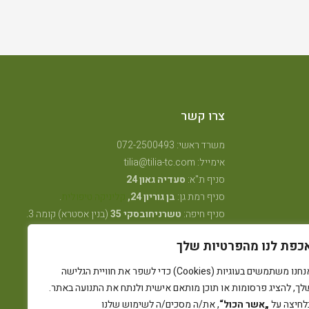
צרו קשר
משרד ראשי: 072-2500493
אימייל: tilia@tilia-tc.com
סניף ת"א:
סעדיה גאון 24
סניף רמת גן:
בן גוריון 24,
קליניקה טיפולית
.
סניף חיפה:
טשרניחובסקי 35
(בנין אסטרא) קומה 3.
סניף קרית ביאליק:
שדרות ויצמן 41
(במכון שגית
כפת לנו מהפרטיות שלך
פילאטיס)
סניף קיבוץ אלונים:
ליד מרכז אלון
(בבית הדורות)
אנחנו משתמשים בעוגיות (Cookies) כדי לשפר את חוויית הגלישה
סניף באר שבע: מרדכי מקלף 62 (מאוחדת שכונה ו׳
לך, להציג פרסומות או תוכן מותאם אישית ולנתח את התנועה באתר.
החדשה)
לחיצה על
„אשר הכול“
, את/ה מסכים/ה לשימוש שלנו