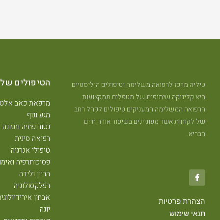
הטיפולים שלנ
טיליה מרכז לרפואה משלימה וטיפולים הוליסטיים
היא קליניקה שיתופית של מטפלים ממקצועות
מרפאת כאב אלטר
הרפואה המשלימה המעניקים טיפולים לקהל רחב
מגע וגוף
של לקוחות אשר מעוניינים בשיפור אורח חיים
נטורופתיה ותזונה
הבריא.
רפואה סינית
טיפולי אנרגיה
פסיכותרפיה ואימון
הריון ולידה
רפלקסולוגיה
אבחון אירידיולוגיה
הצהרת פרטיות
יוגה
תנאי שימוש