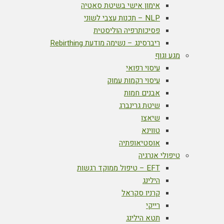
אימון אישי בשיטת סאטיה
NLP – תכנות עצבי לשוני
פסיכותרפיה הוליסטית
ריברסינג – נשימה מודעת Rebirthing
מגע וגוף
עיסוי רפואי
עיסוי רקמות עמוק
אבנים חמות
שיטת גרינברג
שיאצו
טווינא
אוסטיאופתיה
טיפולי אנרגיה
EFT – טיפול ממוקד רגשות
הילינג
קרניו סקראל
רייקי
תטא הילינג