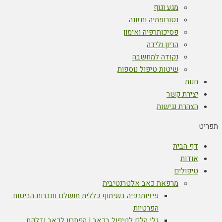
מגע וגוף
נטורופתיה ותזונה
פסיכותרפיה ואימון
הריון ולידה
נקודה למחשבה
שיטות טיפול נוספות
חנות
יצירת קשר
הצהרת נגישות
תפריט
דף הבית
אודות
טיפולים
מרפאת כאב אלטרנטיבית
פיזיותרפיה בשיתוף כללית מושלם וחברות הביטוח
הפרטיות
גלי הלם לטיפול בכאב | הפתרון לכאב ודלקת