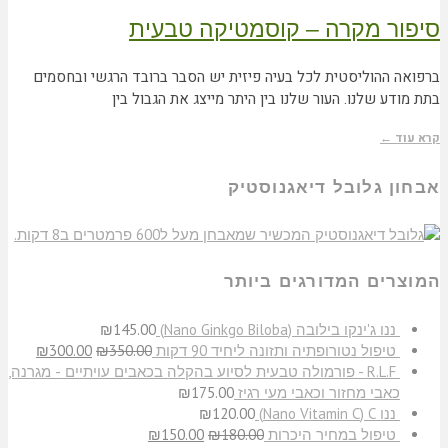
סיפור מקרה – קוסמטיקה טבעית
ברפואה ההוליסטית לכל בעיה פיזית יש הסבר ברובד הרגשי ובחסמים
בתת מודע שלנו. העור שלנו בין היתר מייצג את הגבול בין
קרא עוד ←
אבחון גלובל דיאגנוסטיק
המוצרים המדורגים ביותר
​ננו ג'ינקו בילובה (Nano Ginkgo Biloba)
145.00
₪
טיפול נטורופתיה ותזונה ליחיד 90 דקות
350.00
₪
300.00
₪
R.L.F - פורמולה טבעית לסיוע בהקלה בכאבים עויתיים - מגרנה,
כאבי מחזור וכאבי מעי רגיז
175.00
₪
ננו C‏ (Nano Vitamin C)
120.00
₪
טיפול במחיר היכרות
180.00
₪
150.00
₪