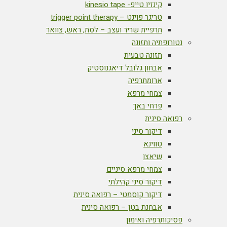
קינזיו טייפ- kinesio tape
טריגר פוינט – trigger point therapy
תרפיית שריר ועצב – לסת, ראש, צוואר
נטורופתיה ותזונה
תזונה טבעית
אבחון גלובל דיאגנוסטיק
ארומתרפיה
צמחי מרפא
פרחי באך
רפואה סינית
דיקור סיני
טווינא
שיאצו
צמחי מרפא סיניים
דיקור סיני קהילתי
דיקור קוסמטי – רפואה סינית
אבחנת בטן – רפואה סינית
פסיכותרפיה ואימון