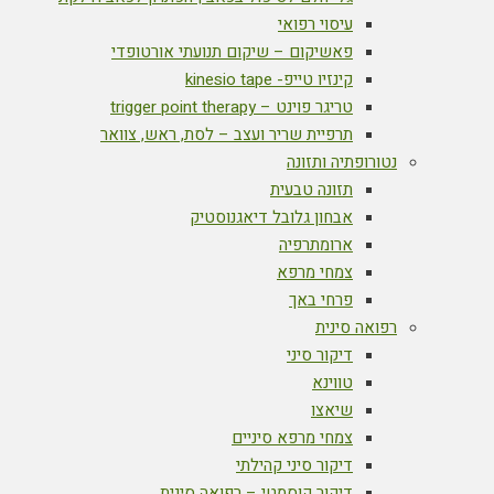
עיסוי רפואי
פאשיקום – שיקום תנועתי אורטופדי
קינזיו טייפ- kinesio tape
טריגר פוינט – trigger point therapy
תרפיית שריר ועצב – לסת, ראש, צוואר
נטורופתיה ותזונה
תזונה טבעית
אבחון גלובל דיאגנוסטיק
ארומתרפיה
צמחי מרפא
פרחי באך
רפואה סינית
דיקור סיני
טווינא
שיאצו
צמחי מרפא סיניים
דיקור סיני קהילתי
דיקור קוסמטי – רפואה סינית