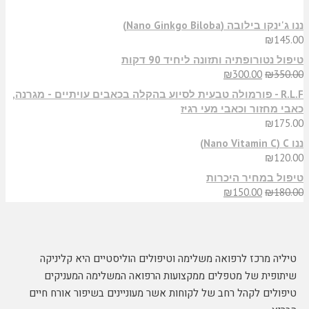
​ננו ג'ינקו בילובה (Nano Ginkgo Biloba)
₪
145.00
טיפול נטורופתיה ותזונה ליחיד 90 דקות
₪
300.00
₪
350.00
R.L.F - פורמולה טבעית לסיוע בהקלה בכאבים עויתיים - מגרנה,
כאבי מחזור וכאבי מעי רגיז
₪
175.00
ננו C‏ (Nano Vitamin C)
₪
120.00
טיפול במחיר היכרות
₪
150.00
₪
180.00
טיליה מרכז לרפואה משלימה וטיפולים הוליסטיים היא קליניקה
שיתופית של מטפלים ממקצועות הרפואה המשלימה המעניקים
טיפולים לקהל רחב של לקוחות אשר מעוניינים בשיפור אורח חיים