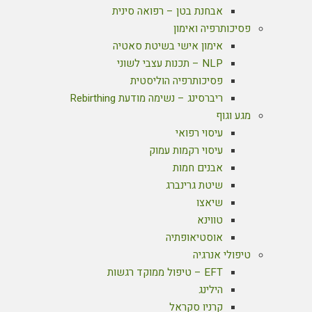
אבחנת בטן – רפואה סינית
פסיכותרפיה ואימון
אימון אישי בשיטת סאטיה
NLP – תכנות עצבי לשוני
פסיכותרפיה הוליסטית
ריברסינג – נשימה מודעת Rebirthing
מגע וגוף
עיסוי רפואי
עיסוי רקמות עמוק
אבנים חמות
שיטת גרינברג
שיאצו
טווינא
אוסטיאופתיה
טיפולי אנרגיה
EFT – טיפול ממוקד רגשות
הילינג
קרניו סקראל