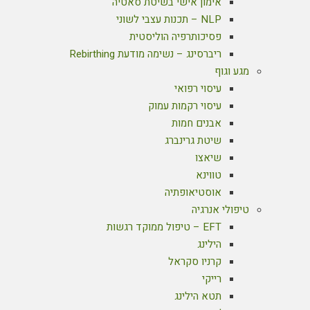
אימון אישי בשיטת סאטיה
NLP – תכנות עצבי לשוני
פסיכותרפיה הוליסטית
ריברסינג – נשימה מודעת Rebirthing
מגע וגוף
עיסוי רפואי
עיסוי רקמות עמוק
אבנים חמות
שיטת גרינברג
שיאצו
טווינא
אוסטיאופתיה
טיפולי אנרגיה
EFT – טיפול ממוקד רגשות
הילינג
קרניו סקראל
רייקי
תטא הילינג