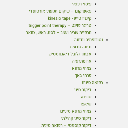
עיסוי רפואי
פאשיקום – שיקום תנועתי אורטופדי
קינזיו טייפ- kinesio tape
טריגר פוינט – trigger point therapy
תרפיית שריר ועצב – לסת, ראש, צוואר
נטורופתיה ותזונה
תזונה טבעית
אבחון גלובל דיאגנוסטיק
ארומתרפיה
צמחי מרפא
פרחי באך
רפואה סינית
דיקור סיני
טווינא
שיאצו
צמחי מרפא סיניים
דיקור סיני קהילתי
דיקור קוסמטי – רפואה סינית