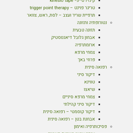
קינזיו טייפ- kinesio tape
טריגר פוינט – trigger point therapy
תרפיית שריר ועצב – לסת, ראש, צוואר
נטורופתיה ותזונה
תזונה טבעית
אבחון גלובל דיאגנוסטיק
ארומתרפיה
צמחי מרפא
פרחי באך
רפואה סינית
דיקור סיני
טווינא
שיאצו
צמחי מרפא סיניים
דיקור סיני קהילתי
דיקור קוסמטי – רפואה סינית
אבחנת בטן – רפואה סינית
פסיכותרפיה ואימון