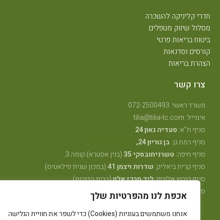
חדרי קליניקה להשכרה
מסלול שיווק מטפלים
ביטוח בריאות פרטי
קורסים וסדנאות
הצהרת בריאות
צרו קשר
משרד ראשי: 072-2500493
אימייל: tilia@tilia-tc.com
סניף ת"א:
סעדיה גאון 24
סניף רמת גן:
בן גוריון 24,
קליניקה טיפולית
.
סניף חיפה:
טשרניחובסקי 35
(בנין אסטרא) קומה 3.
סניף קרית ביאליק:
שדרות ויצמן 41
(במכון שגית פילאטיס)
סניף קיבוץ אלונים:
ליד מרכז אלון
(בבית הדורות)
סניף באר שבע: מרדכי מקלף 62 (מאוחדת שכונה ו׳ החדשה)
אכפת לנו מהפרטיות שלך
אנחנו משתמשים בעוגיות (Cookies) כדי לשפר את חוויית הגלישה