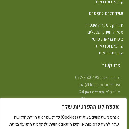
קורסים וסדנאות
שירותים נוספים
חדרי קליניקה להשכרה
מסלול שיווק מטפלים
ביטוח בריאות פרטי
קורסים וסדנאות
הצהרת בריאות
צרו קשר
משרד ראשי: 072-2500493
אימייל: tilia@tilia-tc.com
סניף ת"א:
סעדיה גאון 24
סניף רמת גן:
בן גוריון 24,
קליניקה טיפולית
.
אכפת לנו מהפרטיות שלך
סניף חיפה:
טשרניחובסקי 35
(בנין אסטרא) קומה 3.
סניף קרית ביאליק:
שדרות ויצמן 41
(במכון שגית פילאטיס)
אנחנו משתמשים בעוגיות (Cookies) כדי לשפר את חוויית הגלישה
סניף קיבוץ אלונים:
ליד מרכז אלון
(בבית הדורות)
שלך, להציג פרסומות או תוכן מותאם אישית ולנתח את התנועה באתר.
סניף באר שבע: מרדכי מקלף 62 (מאוחדת שכונה ו׳ החדשה)