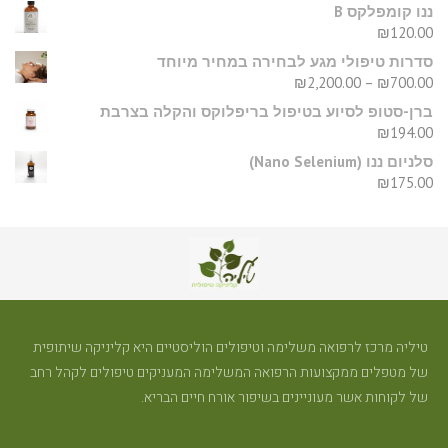
ננו קומפלקס B
₪
120.00
סדרות טיפולי מגע לבחירה במחיר מיוחד
₪
2,200.00
–
₪
700.00
ברן-סטופ לסיוע בטיפול בריפלוקס והקלה בצרבת
₪
194.00
סלניום ננו (Nano Selenium)
₪
175.00
טיליה מרכז לרפואה משלימה וטיפולים הוליסטיים היא קליניקה שיתופית
של מטפלים ממקצועות הרפואה המשלימה המעניקים טיפולים לקהל רחב
של לקוחות אשר מעוניינים בשיפור אורח חיים הבריא.