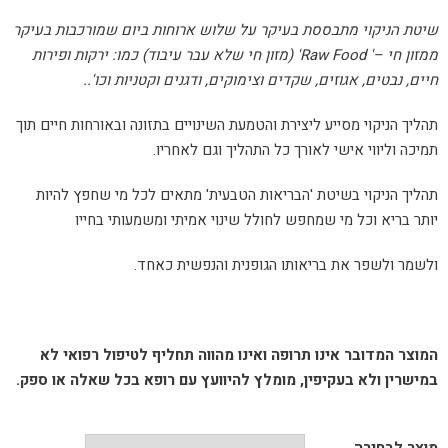
שיטת הניקוי מתבססת בעיקר על שלוש ארוחות ביום שמורכבות בעיקר
ממזון חי –' Raw Food' (מזון חי שלא עבר עיבוד) כמו: ירקות ופירות
חיים, נבטים, אגוזים, שקדים וצימוקים, ודגנים וקטניות וכו'..
תהליך הניקוי מסייע ליצירת והטמעת השינויים בתזונה ובאורחות חיים תוך
תמיכה וליווי אישי לאורך כל התהליך וגם לאחריו.
תהליך הניקוי בשיטת 'הבריאות הטבעית' מתאים לכל מי שחפץ להיות
יותר בריא וכל מי שמחפש לחולל שינוי אמיתי ומשמעותי בחייו
ולשמר ולשפר את בריאותו הגופנית והנפשית כאחד.
המוצר המדובר אינו תרופה ואינו מהווה תחליף לטיפול רפואי לא
במישרין ולא בעקיפין, מומלץ להיוועץ עם רופא בכל שאלה או ספק.
מוצר לבחירה