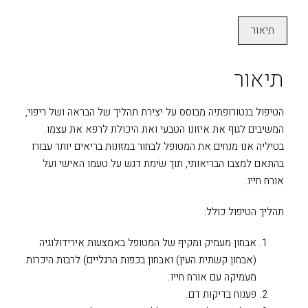
תיאור
תיאור
הטיפול בנטורופתיה מבוסס על יצירת תהליך של הבראה ושל ריפוי,
המשיבים לגוף את איזונו הטבעי ואת היכולת לרפא את עצמו.
בטיליה אנו מנחים את המטופל לבחור במזונות בריאים יותר עבורו
בהתאם למצבו הבריאותי, תוך שׂימת דגש על טעמו האישי ועל
אורח חייו.
תהליך הטיפול כולל:
אבחון מעמיק ומקיף של המטופל באמצעות אירידולוגיה
(אבחון קשתית העין) ואבחון בכפות הרגליים) לרבות היכרות
מעמיקה עם אורח חייו.
פענוח בדיקות דם.