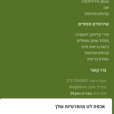
אבחון אירידיולוגיה
יוגה
קורסים וסדנאות
שירותים נוספים
חדרי קליניקה להשכרה
מסלול שיווק מטפלים
ביטוח בריאות פרטי
קורסים וסדנאות
הצהרת בריאות
צרו קשר
משרד ראשי: 072-2500493
אימייל: tilia@tilia-tc.com
סניף ת"א:
סעדיה גאון 24
סניף רמת גן:
בן גוריון 24,
קליניקה טיפולית
.
אכפת לנו מהפרטיות שלך
סניף חיפה:
טשרניחובסקי 35
(בנין אסטרא) קומה 3.
סניף קרית ביאליק:
שדרות ויצמן 41
(במכון שגית פילאטיס)