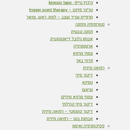
קינזיו טייפ- kinesio tape
טריגר פוינט – trigger point therapy
תרפיית שריר ועצב – לסת, ראש, צוואר
נטורופתיה ותזונה
תזונה טבעית
אבחון גלובל דיאגנוסטיק
ארומתרפיה
צמחי מרפא
פרחי באך
רפואה סינית
דיקור סיני
טווינא
שיאצו
צמחי מרפא סיניים
דיקור סיני קהילתי
דיקור קוסמטי – רפואה סינית
אבחנת בטן – רפואה סינית
פסיכותרפיה ואימון