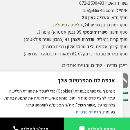
משרד ראשי: 072-2500493
אימייל: tilia@tilia-tc.com
סניף ת"א:
סעדיה גאון 24
סניף רמת גן:
בן גוריון 24,
קליניקה טיפולית
.
סניף חיפה:
טשרניחובסקי 35
(בנין אסטרא) קומה 3.
סניף קרית ביאליק:
שדרות ויצמן 41
(במכון שגית פילאטיס)
סניף קיבוץ אלונים:
ליד מרכז אלון
(בבית הדורות)
סניף באר שבע: מרדכי מקלף 62 (מאוחדת שכונה ו׳ החדשה)
רייבן מדיה - קידום ובניית אתרים
גלילה
אכפת לנו מהפרטיות שלך
לראש
אנחנו משתמשים בעוגיות (Cookies) כדי לשפר את חוויית הגלישה
שלך, להציג פרסומות או תוכן מותאם אישית ולנתח את התנועה באתר.
העמוד
בלחיצה על
„אשר הכול“
, את/ה מסכים/ה לשימוש שלנו
בעוגיות.
מדיניות פרטיות
התאמה אישית
חסום הכל
אשר הכל
ווצאפ לטיליה
ווצאפ לטיליה
חייג/י לטיליה
חייג/י לטיליה