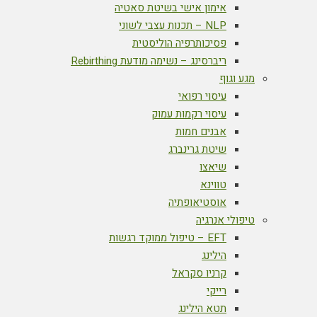
אימון אישי בשיטת סאטיה
NLP – תכנות עצבי לשוני
פסיכותרפיה הוליסטית
ריברסינג – נשימה מודעת Rebirthing
מגע וגוף
עיסוי רפואי
עיסוי רקמות עמוק
אבנים חמות
שיטת גרינברג
שיאצו
טווינא
אוסטיאופתיה
טיפולי אנרגיה
EFT – טיפול ממוקד רגשות
הילינג
קרניו סקראל
רייקי
תטא הילינג