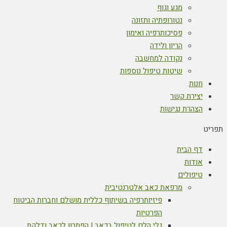
מגע וגוף
נטורופתיה ותזונה
פסיכותרפיה ואימון
הריון ולידה
נקודה למחשבה
שיטות טיפול נוספות
חנות
יצירת קשר
הצהרת נגישות
תפריט
דף הבית
אודות
טיפולים
מרפאת כאב אלטרנטיבית
פיזיותרפיה בשיתוף כללית מושלם וחברות הביטוח
הפרטיות
גלי הלם לטיפול בכאב | הפתרון לכאב ודלקת