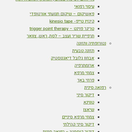
עיסוי רפואי
פאשיקום – שיקום תנועתי אורטופדי
קינזיו טייפ- kinesio tape
טריגר פוינט – trigger point therapy
תרפיית שריר ועצב – לסת, ראש, צוואר
נטורופתיה ותזונה
תזונה טבעית
אבחון גלובל דיאגנוסטיק
ארומתרפיה
צמחי מרפא
פרחי באך
רפואה סינית
דיקור סיני
טווינא
שיאצו
צמחי מרפא סיניים
דיקור סיני קהילתי
דיקור קוסמטי – רפואה סינית