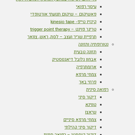
עיסוי רפואי
פאשיקום – שיקום תנועתי אורטופדי
קינזיו טייפ- kinesio tape
טריגר פוינט – trigger point therapy
תרפיית שריר ועצב – לסת, ראש, צוואר
נטורופתיה ותזונה
תזונה טבעית
אבחון גלובל דיאגנוסטיק
ארומתרפיה
צמחי מרפא
פרחי באך
רפואה סינית
דיקור סיני
טווינא
שיאצו
צמחי מרפא סיניים
דיקור סיני קהילתי
דיקור קוסמטי – רפואה סינית