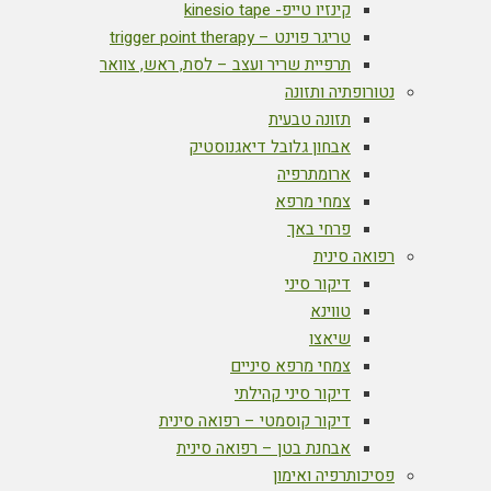
קינזיו טייפ- kinesio tape
טריגר פוינט – trigger point therapy
תרפיית שריר ועצב – לסת, ראש, צוואר
נטורופתיה ותזונה
תזונה טבעית
אבחון גלובל דיאגנוסטיק
ארומתרפיה
צמחי מרפא
פרחי באך
רפואה סינית
דיקור סיני
טווינא
שיאצו
צמחי מרפא סיניים
דיקור סיני קהילתי
דיקור קוסמטי – רפואה סינית
אבחנת בטן – רפואה סינית
פסיכותרפיה ואימון