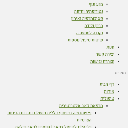
מגע וגוף
נטורופתיה ותזונה
פסיכותרפיה ואימון
הריון ולידה
נקודה למחשבה
שיטות טיפול נוספות
חנות
יצירת קשר
הצהרת נגישות
תפריט
דף הבית
אודות
טיפולים
מרפאת כאב אלטרנטיבית
פיזיותרפיה בשיתוף כללית מושלם וחברות הביטוח
הפרטיות
גלי הלם לטיפול בכאב | הפתרון לכאב ודלקת