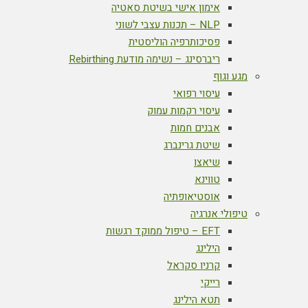
אימון אישי בשיטת סאטיה
NLP – תכנות עצבי לשוני
פסיכותרפיה הוליסטית
ריברסינג – נשימה מודעת Rebirthing
מגע וגוף
עיסוי רפואי
עיסוי רקמות עמוק
אבנים חמות
שיטת גרינברג
שיאצו
טווינא
אוסטיאופתיה
טיפולי אנרגיה
EFT – טיפול ממוקד רגשות
הילינג
קרניו סקראל
רייקי
תטא הילינג