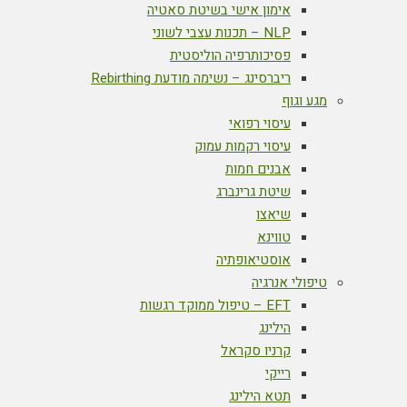
אימון אישי בשיטת סאטיה
NLP – תכנות עצבי לשוני
פסיכותרפיה הוליסטית
ריברסינג – נשימה מודעת Rebirthing
מגע וגוף
עיסוי רפואי
עיסוי רקמות עמוק
אבנים חמות
שיטת גרינברג
שיאצו
טווינא
אוסטיאופתיה
טיפולי אנרגיה
EFT – טיפול ממוקד רגשות
הילינג
קרניו סקראל
רייקי
תטא הילינג