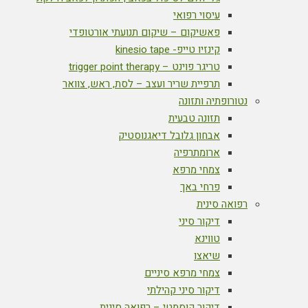
עיסוי רפואי
פאשיקום – שיקום תנועתי אורטופדי
קינזיו טייפ- kinesio tape
טריגר פוינט – trigger point therapy
תרפיית שריר ועצב – לסת, ראש, צוואר
נטורופתיה ותזונה
תזונה טבעית
אבחון גלובל דיאגנוסטיק
ארומתרפיה
צמחי מרפא
פרחי באך
רפואה סינית
דיקור סיני
טווינא
שיאצו
צמחי מרפא סיניים
דיקור סיני קהילתי
דיקור קוסמטי – רפואה סינית