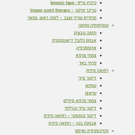
קינזיו טייפ- kinesio tape
טריגר פוינט – trigger point therapy
תרפיית שריר ועצב – לסת, ראש, צוואר
נטורופתיה ותזונה
תזונה טבעית
אבחון גלובל דיאגנוסטיק
ארומתרפיה
צמחי מרפא
פרחי באך
רפואה סינית
דיקור סיני
טווינא
שיאצו
צמחי מרפא סיניים
דיקור סיני קהילתי
דיקור קוסמטי – רפואה סינית
אבחנת בטן – רפואה סינית
פסיכותרפיה ואימון