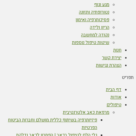
מגע וגוף
נטורופתיה ותזונה
פסיכותרפיה ואימון
הריון ולידה
נקודה למחשבה
שיטות טיפול נוספות
חנות
יצירת קשר
הצהרת נגישות
תפריט
דף הבית
אודות
טיפולים
מרפאת כאב אלטרנטיבית
פיזיותרפיה בשיתוף כללית מושלם וחברות הביטוח
הפרטיות
גלי הלם לטיפול בכאב | הפתרון לכאב ודלקת