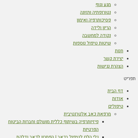
מגע וגוף
נטורופתיה ותזונה
פסיכותרפיה ואימון
הריון ולידה
נקודה למחשבה
שיטות טיפול נוספות
חנות
יצירת קשר
הצהרת נגישות
תפריט
דף הבית
אודות
טיפולים
מרפאת כאב אלטרנטיבית
פיזיותרפיה בשיתוף כללית מושלם וחברות הביטוח
הפרטיות
גלי הלם לטיפול בכאב | הפתרון לכאב ודלקת