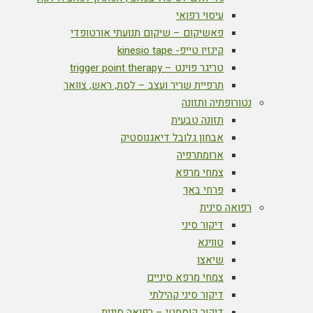
עיסוי רפואי
פאשיקום – שיקום תנועתי אורטופדי
קינזיו טייפ- kinesio tape
טריגר פוינט – trigger point therapy
תרפיית שריר ועצב – לסת, ראש, צוואר
נטורופתיה ותזונה
תזונה טבעית
אבחון גלובל דיאגנוסטיק
ארומתרפיה
צמחי מרפא
פרחי באך
רפואה סינית
דיקור סיני
טווינא
שיאצו
צמחי מרפא סיניים
דיקור סיני קהילתי
דיקור קוסמטי – רפואה סינית