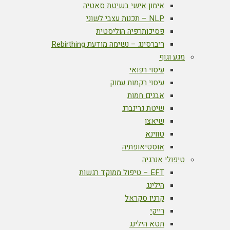
אימון אישי בשיטת סאטיה
NLP – תכנות עצבי לשוני
פסיכותרפיה הוליסטית
ריברסינג – נשימה מודעת Rebirthing
מגע וגוף
עיסוי רפואי
עיסוי רקמות עמוק
אבנים חמות
שיטת גרינברג
שיאצו
טווינא
אוסטיאופתיה
טיפולי אנרגיה
EFT – טיפול ממוקד רגשות
הילינג
קרניו סקראל
רייקי
תטא הילינג