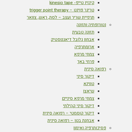
קינזיו טייפ- kinesio tape
טריגר פוינט – trigger point therapy
תרפיית שריר ועצב – לסת, ראש, צוואר
נטורופתיה ותזונה
תזונה טבעית
אבחון גלובל דיאגנוסטיק
ארומתרפיה
צמחי מרפא
פרחי באך
רפואה סינית
דיקור סיני
טווינא
שיאצו
צמחי מרפא סיניים
דיקור סיני קהילתי
דיקור קוסמטי – רפואה סינית
אבחנת בטן – רפואה סינית
פסיכותרפיה ואימון