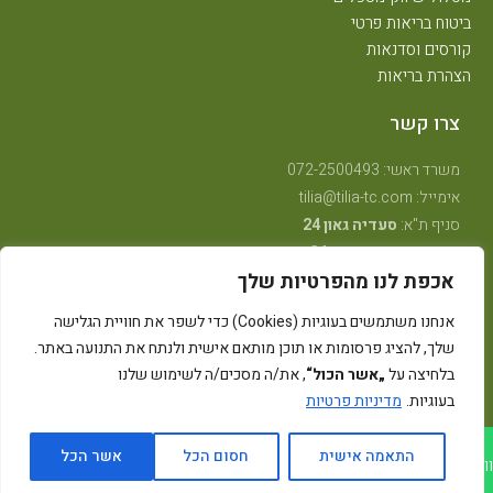
ביטוח בריאות פרטי
קורסים וסדנאות
הצהרת בריאות
צרו קשר
משרד ראשי: 072-2500493
אימייל: tilia@tilia-tc.com
סניף ת"א:
סעדיה גאון 24
סניף רמת גן:
בן גוריון 24,
קליניקה טיפולית
.
אכפת לנו מהפרטיות שלך
סניף חיפה:
טשרניחובסקי 35
(בנין אסטרא) קומה 3.
סניף קרית ביאליק:
שדרות ויצמן 41
(במכון שגית פילאטיס)
אנחנו משתמשים בעוגיות (Cookies) כדי לשפר את חוויית הגלישה
סניף קיבוץ אלונים:
ליד מרכז אלון
(בבית הדורות)
שלך, להציג פרסומות או תוכן מותאם אישית ולנתח את התנועה באתר.
סניף באר שבע: מרדכי מקלף 62 (מאוחדת שכונה ו׳ החדשה)
בלחיצה על
„אשר הכול“
, את/ה מסכים/ה לשימוש שלנו
בעוגיות.
מדיניות פרטיות
גלילה
התאמה אישית
חסום הכל
אשר הכל
ווצאפ לטיליה
חייג/י לטיליה
לראש
רייבן מדיה - קידום ובניית אתרים