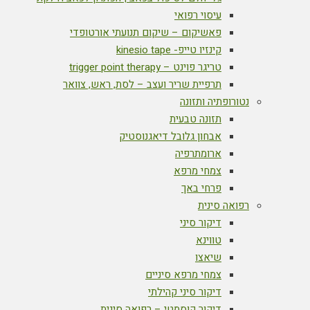
עיסוי רפואי
פאשיקום – שיקום תנועתי אורטופדי
קינזיו טייפ- kinesio tape
טריגר פוינט – trigger point therapy
תרפיית שריר ועצב – לסת, ראש, צוואר
נטורופתיה ותזונה
תזונה טבעית
אבחון גלובל דיאגנוסטיק
ארומתרפיה
צמחי מרפא
פרחי באך
רפואה סינית
דיקור סיני
טווינא
שיאצו
צמחי מרפא סיניים
דיקור סיני קהילתי
דיקור קוסמטי – רפואה סינית