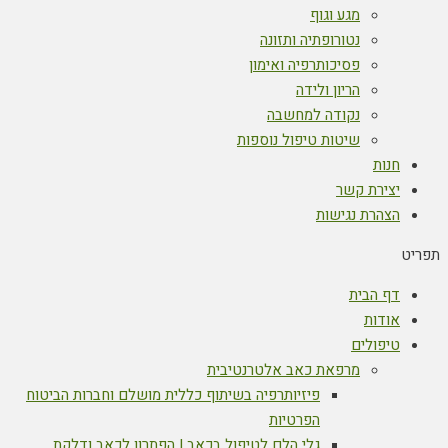
מגע וגוף
נטורופתיה ותזונה
פסיכותרפיה ואימון
הריון ולידה
נקודה למחשבה
שיטות טיפול נוספות
חנות
יצירת קשר
הצהרת נגישות
תפריט
דף הבית
אודות
טיפולים
מרפאת כאב אלטרנטיבית
פיזיותרפיה בשיתוף כללית מושלם וחברות הביטוח
הפרטיות
גלי הלם לטיפול בכאב | הפתרון לכאב ודלקת