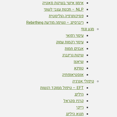
אימון אישי בשיטת סאטיה
NLP – תכנות עצבי לשוני
פסיכותרפיה הוליסטית
ריברסינג – נשימה מודעת Rebirthing
מגע וגוף
עיסוי רפואי
עיסוי רקמות עמוק
אבנים חמות
שיטת גרינברג
שיאצו
טווינא
אוסטיאופתיה
טיפולי אנרגיה
EFT – טיפול ממוקד רגשות
הילינג
קרניו סקראל
רייקי
תטא הילינג