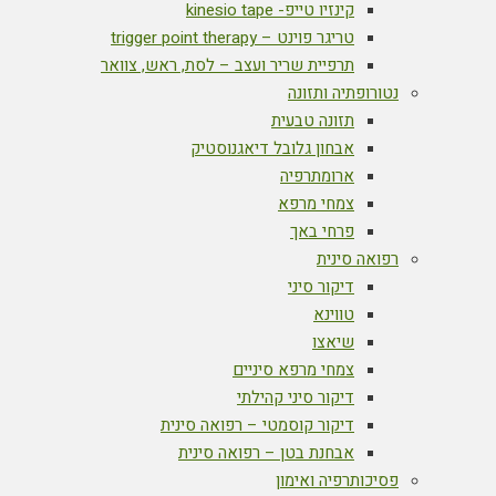
קינזיו טייפ- kinesio tape
טריגר פוינט – trigger point therapy
תרפיית שריר ועצב – לסת, ראש, צוואר
נטורופתיה ותזונה
תזונה טבעית
אבחון גלובל דיאגנוסטיק
ארומתרפיה
צמחי מרפא
פרחי באך
רפואה סינית
דיקור סיני
טווינא
שיאצו
צמחי מרפא סיניים
דיקור סיני קהילתי
דיקור קוסמטי – רפואה סינית
אבחנת בטן – רפואה סינית
פסיכותרפיה ואימון