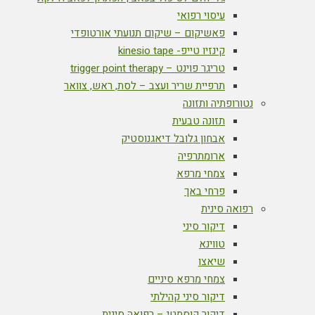
עיסוי רפואי
פאשיקום – שיקום תנועתי אורטופדי
קינזיו טייפ- kinesio tape
טריגר פוינט – trigger point therapy
תרפיית שריר ועצב – לסת, ראש, צוואר
נטורופתיה ותזונה
תזונה טבעית
אבחון גלובל דיאגנוסטיק
ארומתרפיה
צמחי מרפא
פרחי באך
רפואה סינית
דיקור סיני
טווינא
שיאצו
צמחי מרפא סיניים
דיקור סיני קהילתי
דיקור קוסמטי – רפואה סינית