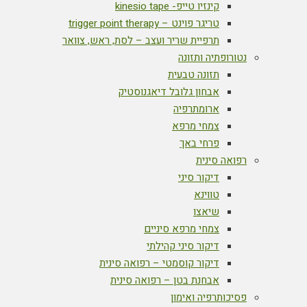
קינזיו טייפ- kinesio tape
טריגר פוינט – trigger point therapy
תרפיית שריר ועצב – לסת, ראש, צוואר
נטורופתיה ותזונה
תזונה טבעית
אבחון גלובל דיאגנוסטיק
ארומתרפיה
צמחי מרפא
פרחי באך
רפואה סינית
דיקור סיני
טווינא
שיאצו
צמחי מרפא סיניים
דיקור סיני קהילתי
דיקור קוסמטי – רפואה סינית
אבחנת בטן – רפואה סינית
פסיכותרפיה ואימון