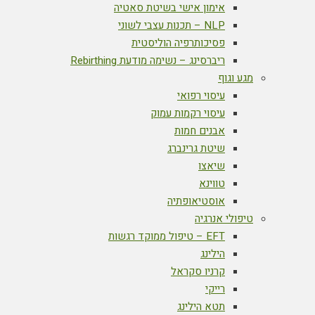
אימון אישי בשיטת סאטיה
NLP – תכנות עצבי לשוני
פסיכותרפיה הוליסטית
ריברסינג – נשימה מודעת Rebirthing
מגע וגוף
עיסוי רפואי
עיסוי רקמות עמוק
אבנים חמות
שיטת גרינברג
שיאצו
טווינא
אוסטיאופתיה
טיפולי אנרגיה
EFT – טיפול ממוקד רגשות
הילינג
קרניו סקראל
רייקי
תטא הילינג