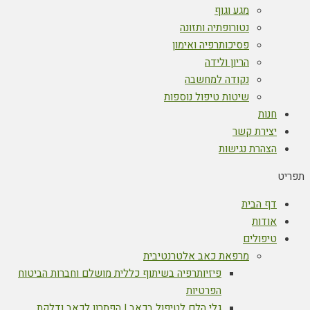
מגע וגוף
נטורופתיה ותזונה
פסיכותרפיה ואימון
הריון ולידה
נקודה למחשבה
שיטות טיפול נוספות
חנות
יצירת קשר
הצהרת נגישות
תפריט
דף הבית
אודות
טיפולים
מרפאת כאב אלטרנטיבית
פיזיותרפיה בשיתוף כללית מושלם וחברות הביטוח
הפרטיות
גלי הלם לטיפול בכאב | הפתרון לכאב ודלקת