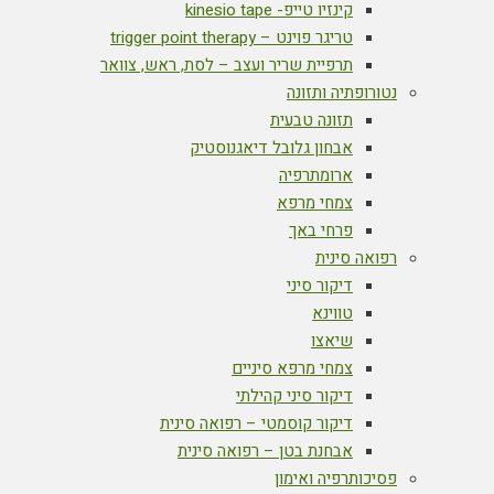
קינזיו טייפ- kinesio tape
טריגר פוינט – trigger point therapy
תרפיית שריר ועצב – לסת, ראש, צוואר
נטורופתיה ותזונה
תזונה טבעית
אבחון גלובל דיאגנוסטיק
ארומתרפיה
צמחי מרפא
פרחי באך
רפואה סינית
דיקור סיני
טווינא
שיאצו
צמחי מרפא סיניים
דיקור סיני קהילתי
דיקור קוסמטי – רפואה סינית
אבחנת בטן – רפואה סינית
פסיכותרפיה ואימון