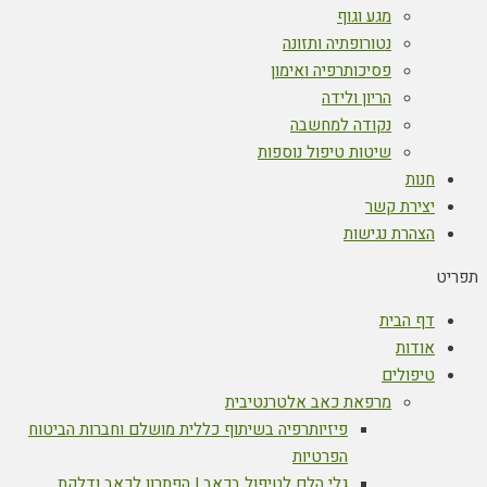
מגע וגוף
נטורופתיה ותזונה
פסיכותרפיה ואימון
הריון ולידה
נקודה למחשבה
שיטות טיפול נוספות
חנות
יצירת קשר
הצהרת נגישות
תפריט
דף הבית
אודות
טיפולים
מרפאת כאב אלטרנטיבית
פיזיותרפיה בשיתוף כללית מושלם וחברות הביטוח
הפרטיות
גלי הלם לטיפול בכאב | הפתרון לכאב ודלקת