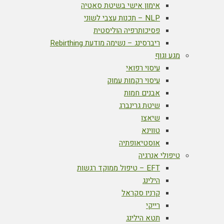
אימון אישי בשיטת סאטיה
NLP – תכנות עצבי לשוני
פסיכותרפיה הוליסטית
ריברסינג – נשימה מודעת Rebirthing
מגע וגוף
עיסוי רפואי
עיסוי רקמות עמוק
אבנים חמות
שיטת גרינברג
שיאצו
טווינא
אוסטיאופתיה
טיפולי אנרגיה
EFT – טיפול ממוקד רגשות
הילינג
קרניו סקראל
רייקי
תטא הילינג