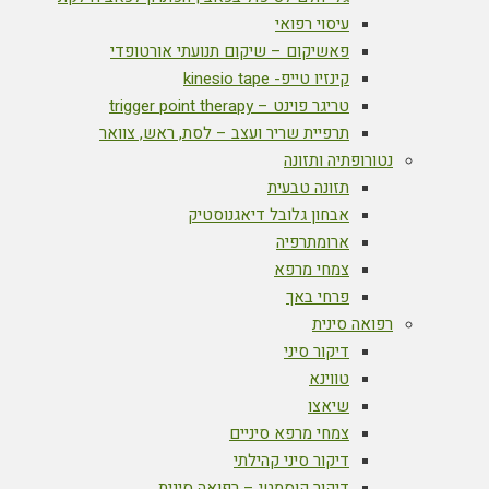
עיסוי רפואי
פאשיקום – שיקום תנועתי אורטופדי
קינזיו טייפ- kinesio tape
טריגר פוינט – trigger point therapy
תרפיית שריר ועצב – לסת, ראש, צוואר
נטורופתיה ותזונה
תזונה טבעית
אבחון גלובל דיאגנוסטיק
ארומתרפיה
צמחי מרפא
פרחי באך
רפואה סינית
דיקור סיני
טווינא
שיאצו
צמחי מרפא סיניים
דיקור סיני קהילתי
דיקור קוסמטי – רפואה סינית