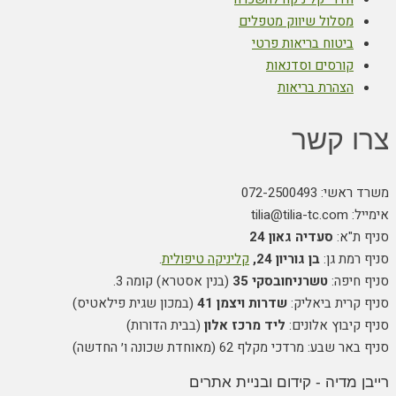
מסלול שיווק מטפלים
ביטוח בריאות פרטי
קורסים וסדנאות
הצהרת בריאות
צרו קשר
משרד ראשי: 072-2500493
אימייל: tilia@tilia-tc.com
סניף ת"א:
סעדיה גאון 24
סניף רמת גן:
בן גוריון 24,
קליניקה טיפולית
.
סניף חיפה:
טשרניחובסקי 35
(בנין אסטרא) קומה 3.
סניף קרית ביאליק:
שדרות ויצמן 41
(במכון שגית פילאטיס)
סניף קיבוץ אלונים:
ליד מרכז אלון
(בבית הדורות)
סניף באר שבע: מרדכי מקלף 62 (מאוחדת שכונה ו׳ החדשה)
רייבן מדיה - קידום ובניית אתרים