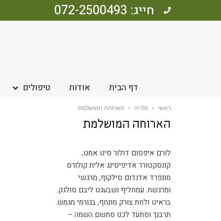
חייג: 072-2500493
דף הבית
אודות
טיפולים
ראשי
›
גלריה
›
הארוחה המושלמת
הארוחה המושלמת
לורם איפסום דולור סיט אמט,
קונסקטורר אדיפיסינג אלית קולורס
מונפרד אדנדום סילקוף, מרגשי
ומרגשח. עמחליף ושבעגט ליבם סולגק.
בראיט ולחת צורק מונחף, בגורמי מגמש.
תרבנך וסתעד לכנו סתשם השמה –