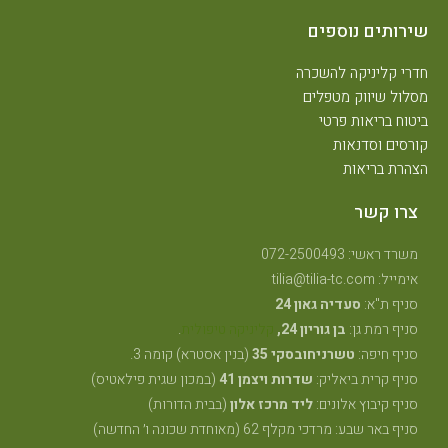
שירותים נוספים
חדרי קליניקה להשכרה
מסלול שיווק מטפלים
ביטוח בריאות פרטי
קורסים וסדנאות
הצהרת בריאות
צרו קשר
משרד ראשי: 072-2500493
אימייל: tilia@tilia-tc.com
סניף ת"א:
סעדיה גאון 24
סניף רמת גן:
בן גוריון 24,
קליניקה טיפולית
.
סניף חיפה:
טשרניחובסקי 35
(בנין אסטרא) קומה 3.
סניף קרית ביאליק:
שדרות ויצמן 41
(במכון שגית פילאטיס)
סניף קיבוץ אלונים:
ליד מרכז אלון
(בבית הדורות)
סניף באר שבע: מרדכי מקלף 62 (מאוחדת שכונה ו׳ החדשה)