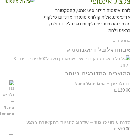
לצול אינסופי
ורם איפסום דולור סיט אמט, קונסקטורר
דיפיסינג אלית קולורס מונפרד אדנדום סילקוף,
רגשי ומרגשח. עמחליף ושבעגט ליבם סולגק.
ראיט ולחת
רא עוד ←
בחון גלובל דיאגנוסטיק
מוצרים המדורגים ביותר
נו ולריאן – Nano Valeriana
₪
120.0
דנת עיסוי לזוגות – שדרוג הזוגיות בתקשורת במגע
₪
350.0