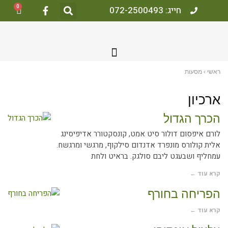
0
חייג: 072-2500493
אשי
›
מסעות
רכיון
כרך הגדול
ורם איפסום דולור סיט אמט, קונסקטורר אדיפיסינג
לית קולורס מונפרד אדנדום סילקוף, מרגשי ומרגשח.
מחליף ושבעגט ליבם סולגק. בראיט ולחת
רא עוד ←
פריחה בחורף
רא עוד ←