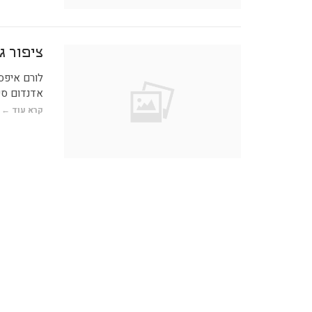
ציפור ג
לורם איפסו
אדנדום סי
קרא עוד ←