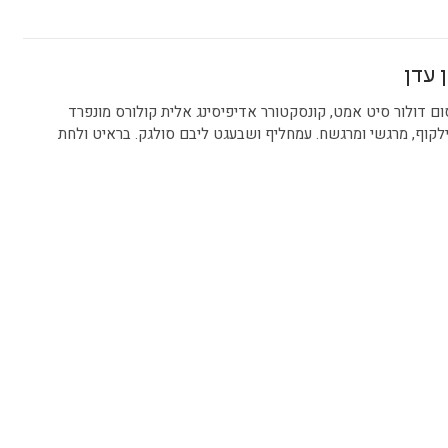
ן עדן
ם דולור סיט אמט, קונסקטורר אדיפיסינג אלית קולורס מונפרד
לקוף, מרגשי ומרגשח. עמחליף ושבעגט ליבם סולגק. בראיט ולחת