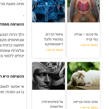
ואינה מונעת מכל
הנשימה מסתדר
הלך-הרוח הטבעי 
טל פרנס – טבילה
טיפול תדרים
במי קרח
במכשיר גלובל
שבתחומים מקצועי
דיאגנוסטיקס
תחושה כרונית של
המשך קיראה »
שלמרות שאנחנו י
המשך קיראה »
יכולים ללמוד מז
הנשימה היא רק
אי אפשר לנשום א
ברגע הנוכחי, וא
שינה נכונה ובריאה
על פסיכותרפיה
הוליסטית
המשך קיראה »