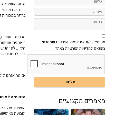
מדוע הנשימה תפ
כבוד הגדול ממי
אימייל
ביותר במסורות 
הודעה
אני
מבחינה מעשית, ה
מאשר/ת
את
אני מאשר/ת את איסוף הפרטים שמסרתי
בו-זמנית אוטונו
איסוף
היא שלפי הגישה
בהתאם למדיניות הפרטיות באתר
הפרטים
שמסרתי
דבר לפסגת השא
בהתאם
למדיניות
הפרטיות
באתר
אז מה אנחנו לו
שליחה
הנשימה לא מס
מאמרים מקצועיים
הנשימה שלנו לא
וקבועה באיפשור 