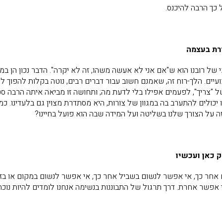
 כך הרבה להיכנס.
ת בעצמה
של רובנו הוא ש"אם אני לא אעשה משהו, זה לא יקרה". הדבר נכון הן במע
ים. הלך-רוח זה, שאמנם חשוב עבור דברים רבים, נוטה בקלות להפוך לג
 "צריך", לפעמים אפילו בלי לדעת מה; ותחושה זו מביאה איתה הרבה סט
כולים להתערב בה במגוון של צורות, היא מסתדרת מצוין גם בלעדינו. כמ
ה על הצורך שלנו בשליטה ועל המידה שבה הוא פועל בחיינו?
 כאן ועכשיו
חר כך, אי אפשר לנשום בשביל אחר כך, אי אפשר לנשום במקום או בזמן א
י אפשר אחרת. דרך תרגול של התבוננות בנשימה אנחנו לומדים להיות נוכח