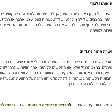
אותנו לגוף
איתנו כל הזמן באין ספור סימנים, אך לפעמים אנו לא יודעים להקשיב לו
הזמן: במצבים של לחץ, ברגעי שלווה, בעתות כעס, עצב, אהבה או התרגש
ו לשים לב לגוף שלנו ולקרוא את הסימנים שלו טוב יותר. אנו מתחילים
ירות לנשימה.
רת מתוך ניגודים
וכל להיות נשיפה. בלי נשיפה אין שאיפה. זהו אולי אחד השיעורים הקש
יתיים. במצב הרגיל שלנו אנו מחפשים כל הזמן אחר חוויות שיגרמו לנו ל
צב; רודפים אחר עניין ומסלקים בכוח שעמום. בתודעה של רובנו, הראשונים
תבוננות הפשוטה בנשימה יכולה ללמד אותנו הרבה על התנועה הטבעית של
ר. לא טוב, לא רע, פשוט כך.
תחילים וותיקים, להצטרף
ל
קבוצת מדיטציה שבועית
בהנחיית
יותם לב