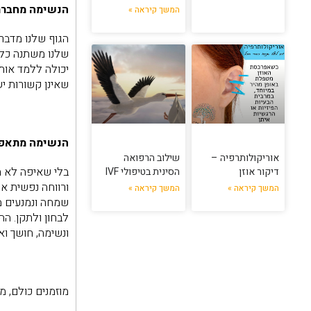
הנשימה מחברת 
המשך קיראה »
הגוף שלנו מדבר 
שלנו משתנה כל 
יכולה ללמד אותנ
שאינן קשורות יש
הנשימה מתאפש
אוריקולותרפיה –
שילוב הרפואה
בלי שאיפה לא ת
דיקור אוזן
הסינית בטיפולי IVF
ורווחה נפשית אמ
המשך קיראה »
המשך קיראה »
שמחה ונמנעים מע
לבחון ולתקן. הה
ונשימה, חושך ואו
מוזמנים כולם, מ