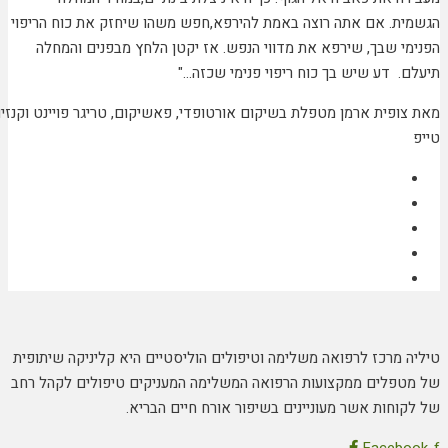
הגשמית. אם אתה רוצה באמת להירפא,חפש משהו שיחזק את כוח הריפוי
הפנימי שבך, שירפא את מדווי הנפש. אז יקטן הלחץ מבפנים והמחלה
תיעלם. דע שיש בך כוח ריפוי פנימי שכזה…"
מאת צופית ארמן מטפלת בשיקום אורטופדי, פאשיקום, טריגר פויינט וקנזיו
טייפ
טיליה מרכז לרפואה משלימה וטיפולים הוליסטיים היא קליניקה שיתופית
של מטפלים ממקצועות הרפואה המשלימה המעניקים טיפולים לקהל רחב
של לקוחות אשר מעוניינים בשיפור אורח חיים הבריא.