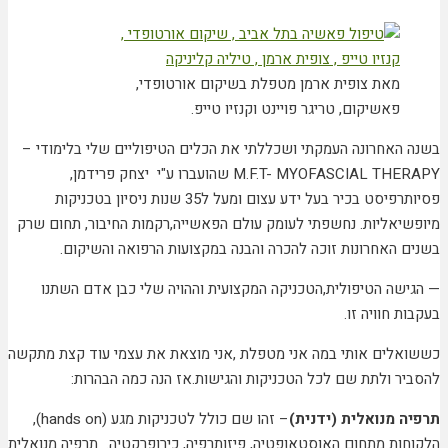
מאת צופית ארמן מטפלת בשיקום אורטופדי,
פאשיקום, טריגר פויינט וקנזיו טייפ.
בשנה האחרונה העמקתי ושכללתי את הכלים הטיפוליים שלי בלימודי –
M.F.T- MYOFASCIAL THERAPY שהועברו ע"י יצחק פרידמן,
פסיותרפיסט בכיר בעל ידע עצום ומעל ל35 שנות ניסיון בטכניקות
מיופשיאליות. נחשפתי לעומק עולם הפאשייה,רקמות החיבור, תחום שרק
בשנים האחרונות זוכה להכרה והבנה במקצועות הרפואה והשיקום.
— הגישה הטיפולית,הטכניקה המקצועית וההויה שלי כבן אדם השתנו
בעקבות חוויה זו.
כששואלים אותי במה אני מטפלת ,אני מוצאת את עצמי עוד קצת מתקשה
להסביר ולתת שם לכל הטכניקות והגישות.אז הנה כמה הבהרות:
תרפיה מנואלית (ידנית)
– זהו שם כולל לטכניקות מגע (hands on),
הלקוחות מתחום האוסטאופטיה, פיזותרפיה, כירופרקטיה. תרפיה מנואלית