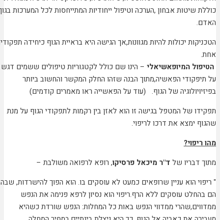
כוללת שיטות אבחון ,הערכה וטיפול ייחודיות המתייחסות לכל המערכות בגוף
האדם.
הטכניקות יכולות להיות מגוונות,אך הגישה היא בראיית הגוף כיחידה תפקודית
אחת.
הטיפול המיופאשיאלי
– הינו שם כולל לקטגוריות טיפולים ששמים דגש
על תיפקודי הפאשיה,מתוך הבנה שזהו החלק המקשר והחשוב ביותר
בפיזיויולוגיה של הגוף. (עוד על הפאשייה ראו מאמרים קודמים)
תפקידו של המטפל בגישה זו הוא לאזן בין רקמות לתפקודי הגוף על מנת
שהגוף ימצא את דרכו לריפוי.
מהו ריפוי?
מתוך דבריו של
ד"ר מיכאל פרסיקו
, רופא לרפואה משולבת –
" ריפוי הוא עניין שרופאים כמעט לא עוסקים בו. הוא הפוך להישרדות, שבה
הם בהחלט עוסקים ללא הרף.ריפוי הוא נסיון לרפא פנימה את הנפש
ממדווים,שהרי ממדווי הנפש באות כל המחלות: הנפש שורדת כשהיא
מעבירה את כאביה אל הגוף. כך היא ניצלת בינתיים,במחיר המחלה