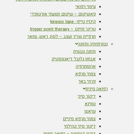
עיסוי רפואי
פאשיקום – שיקום תנועתי אורטופדי
קינזיו טייפ- kinesio tape
טריגר פוינט – trigger point therapy
תרפיית שריר ועצב – לסת, ראש, צוואר
נטורופתיה ותזונה
תזונה טבעית
אבחון גלובל דיאגנוסטיק
ארומתרפיה
צמחי מרפא
פרחי באך
רפואה סינית
דיקור סיני
טווינא
שיאצו
צמחי מרפא סיניים
דיקור סיני קהילתי
דיקור קוסמטי – רפואה סינית