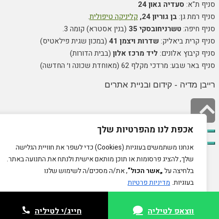
סניף ת"א:
סעדיה גאון 24
סניף רמת גן:
בן גוריון 24,
קליניקה טיפולית
.
סניף חיפה:
טשרניחובסקי 35
(בנין אסטרא) קומה 3.
סניף קרית ביאליק:
שדרות ויצמן 41
(במכון שגית פילאטיס)
סניף קיבוץ אלונים:
ליד מרכז אלון
(בבית הדורות)
סניף באר שבע: מרדכי מקלף 62 (מאוחדת שכונה ו׳ החדשה)
רייבן מדיה - קידום ובניית אתרים
גלילה
לראש
אכפת לנו מהפרטיות שלך
אנחנו משתמשים בעוגיות (Cookies) כדי לשפר את חוויית הגלישה
העמוד
שלך, להציג פרסומות או תוכן מותאם אישית ולנתח את התנועה באתר.
בלחיצה על
„אשר הכול“
, את/ה מסכים/ה לשימוש שלנו
בעוגיות.
מדיניות פרטיות
התאמה אישית
חסום הכל
אשר הכל
ווצאפ לטיליה
ווצאפ לטיליה
חייג/י לטיליה
חייג/י לטיליה