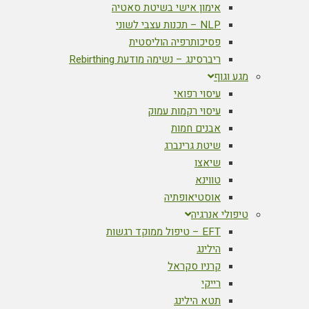
אימון אישי בשיטת סאטיה
NLP – תכנות עצבי לשוני
פסיכותרפיה הוליסטית
ריברסינג – נשימה מודעת Rebirthing
מגע וגוף
עיסוי רפואי
עיסוי רקמות עמוק
אבנים חמות
שיטת גרינברג
שיאצו
טווינא
אוסטיאופתיה
טיפולי אנרגיה
EFT – טיפול ממוקד רגשות
הילינג
קרניו סקראל
רייקי
תטא הילינג