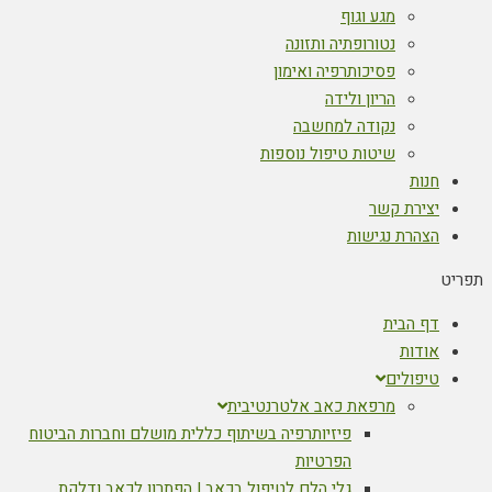
מגע וגוף
נטורופתיה ותזונה
פסיכותרפיה ואימון
הריון ולידה
נקודה למחשבה
שיטות טיפול נוספות
חנות
יצירת קשר
הצהרת נגישות
תפריט
דף הבית
אודות
טיפולים
מרפאת כאב אלטרנטיבית
פיזיותרפיה בשיתוף כללית מושלם וחברות הביטוח
הפרטיות
גלי הלם לטיפול בכאב | הפתרון לכאב ודלקת