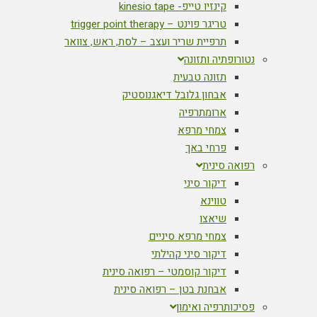
קינזיו טייפ- kinesio tape
טריגר פוינט – trigger point therapy
תרפיית שריר ועצב – לסת, ראש, צוואר
נטורופתיה ותזונה
תזונה טבעית
אבחון גלובל דיאגנוסטיק
ארומתרפיה
צמחי מרפא
פרחי באך
רפואה סינית
דיקור סיני
טווינא
שיאצו
צמחי מרפא סיניים
דיקור סיני קהילתי
דיקור קוסמטי – רפואה סינית
אבחנת בטן – רפואה סינית
פסיכותרפיה ואימון