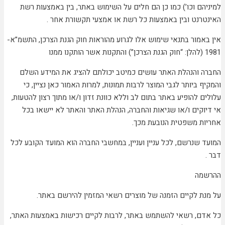
למיניהם וכו’) כמו כן הם חלים על השימוש באתר, בין באמצעות רשת
האינטרנט ובין באמצעות כל רשת או אמצעי תקשורת אחר .
אין באמור בתנאי שימוש אלו לגרוע מהוראות חוק הגנת הצרכן, התשמ”א-
1981 (להלן: “חוק הגנת הצרכן”) והתקנות אשר הותקנו ממנו
החברה והנהלת האתר עושים כמיטב יכולתם להציג את המידע השלם
והמקיף ביותר לגבי המוצר לרבות תמונות, למרות האמור כאן נציין, כי
עלולים להופיע באתר בתום לב וללא כוונת זדון ו/או מתוך רצון להטעות,
אי דיוקים ו/או שגיאות והחברה, הנהלת האתר והאתר לא יישאו בכל
אחריות משפטית הנובעת מכך.
המועד שנרשם, לכל עניין ועניין, במחשבי החברה הוא המועד הקובע לכל
דבר .
ההרשמה
על מנת לקיים הזמנה של מוצרים רשאי המזמין להירשם באתר.
כל אדם, רשאי להשתמש באתר, לרבות לקיים רכישות באמצעות האתר,