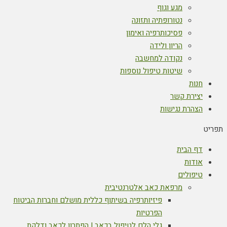
מגע וגוף
נטורופתיה ותזונה
פסיכותרפיה ואימון
הריון ולידה
נקודה למחשבה
שיטות טיפול נוספות
חנות
יצירת קשר
הצהרת נגישות
תפריט
דף הבית
אודות
טיפולים
מרפאת כאב אלטרנטיבית
פיזיותרפיה בשיתוף כללית מושלם וחברות הביטוח
הפרטיות
גלי הלם לטיפול בכאב | הפתרון לכאב ודלקת