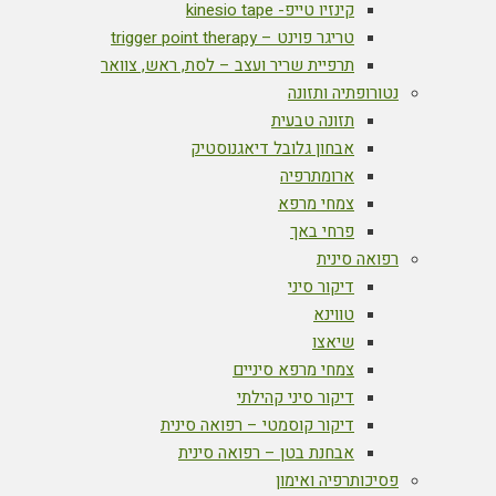
קינזיו טייפ- kinesio tape
טריגר פוינט – trigger point therapy
תרפיית שריר ועצב – לסת, ראש, צוואר
נטורופתיה ותזונה
תזונה טבעית
אבחון גלובל דיאגנוסטיק
ארומתרפיה
צמחי מרפא
פרחי באך
רפואה סינית
דיקור סיני
טווינא
שיאצו
צמחי מרפא סיניים
דיקור סיני קהילתי
דיקור קוסמטי – רפואה סינית
אבחנת בטן – רפואה סינית
פסיכותרפיה ואימון