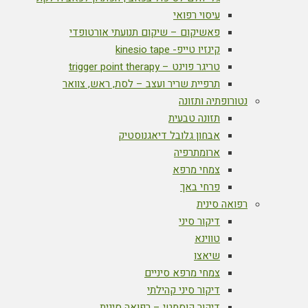
עיסוי רפואי
פאשיקום – שיקום תנועתי אורטופדי
קינזיו טייפ- kinesio tape
טריגר פוינט – trigger point therapy
תרפיית שריר ועצב – לסת, ראש, צוואר
נטורופתיה ותזונה
תזונה טבעית
אבחון גלובל דיאגנוסטיק
ארומתרפיה
צמחי מרפא
פרחי באך
רפואה סינית
דיקור סיני
טווינא
שיאצו
צמחי מרפא סיניים
דיקור סיני קהילתי
דיקור קוסמטי – רפואה סינית