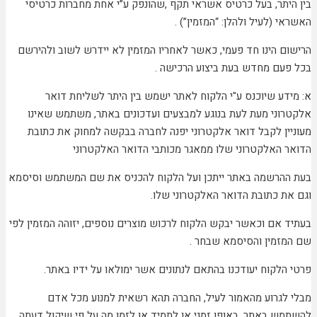
בין היתר, בעל כרטיס אשראי תקף ,שהונפק ע”י אחת מחברות כרטיסי
האשראי (לעיל ולהלן: “המזמין”) .
הרישום הינו חד פעמי, כאשר לאחריו המזמין לא יידרש לשוב ולהירשם
בכל פעם מחדש בעת ביצוע הרכישה .
א: מידע שיוכנס ע"י הלקוח לאתר ישמש בין היתר לשליחת דואר
אלקטרוני מעת לעת בנוגע למבצעים ועדכונים באתר, משתמש שאינו
מעוניין לקבל דואר אלקטרוני יפנה לחברה בבקשה למחוק את כתובת
הדואר האלקטרוני שלו ממאגר מכותבי הדואר האלקטרוני
בעת ההרשמה באתר ייתכן ועל הלקוח להכניס את שם המשתמש וסיסמא
וגם את כתובת הדואר האלקטרוני שלו.
בעתיד אם וכאשר יבקש הלקוח לרכוש מוצרים נוספים, יזוהה המזמין לפי
שם המזמין והסיסמא שבחר .
פרטי הלקוח יעודכנו בהתאם לנתונים אשר ימולאו על ידיו באתר.
מבלי לגרוע מהאמור לעיל, החברה תהא רשאית למנוע מכל אדם
להשתמש באתר, באופן זמני או לתמיד או לזמן מה על פי שיקול דעתה