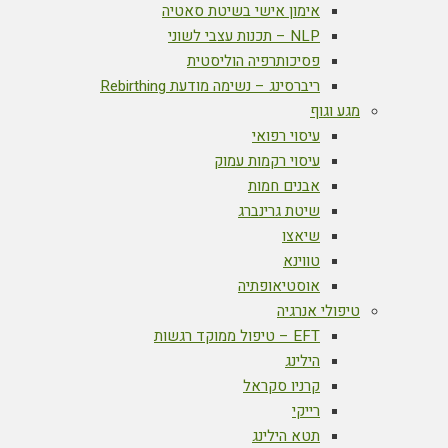
אימון אישי בשיטת סאטיה
NLP – תכנות עצבי לשוני
פסיכותרפיה הוליסטית
ריברסינג – נשימה מודעת Rebirthing
מגע וגוף
עיסוי רפואי
עיסוי רקמות עמוק
אבנים חמות
שיטת גרינברג
שיאצו
טווינא
אוסטיאופתיה
טיפולי אנרגיה
EFT – טיפול ממוקד רגשות
הילינג
קרניו סקראל
רייקי
תטא הילינג