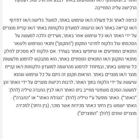
התחייב המשתתף ו/או המשתמש באתר לבצע את הרכישה, לעסקת
הרכישה עליה התחייבה.
כניסה לאתר וכל פעולה ו/או שימוש באתר, למשל: גלישה ו/או דפדוף
ו/או קריאה באתר ו/או הרשמה למועדון הלקוחות באתר ו/או קניית מוצרים
על ידי האתר ו/או כל שימוש אחר באתר, מעידים הלכה למעשה על
הסכמתו של הלקוח לפרטי התקנון ("התקנון") ותנאי השימוש ולשאר
התנאים המופיעים או שיופיעו באתר בעתיד. אם הלקוח לא מסכים לחלק
מתנאי התקנון ו/או התנאים הנוספים באתר, הוא מתבקש להימנע מלעשות
כל שימוש באתר, ובמיוחד להימנע מהרשמה למועדון הלקוחות ו/או קניית
מוצר ו/או מוצרים באתר. הוראות תקנון זה הינם על כל שימוש שהוא
שיעשה על ידי הלקוח בתוך האתר, לרבות רכישת מוצרים על ידי האתר והן
למעשה הסכם משפטי מחייב בינו האתר ו/או לבין החברה טיליה (להלן:
“האתר”). האתר מופעל ע”י טיליה (להלן: “הנהלת האתר” או “החברה”) .
האתר ישמש בין היתר כאתר מכירות אשר מוכר, (בין היתר) למכירה
מוצרים שונים (להלן: “המוצרים”).