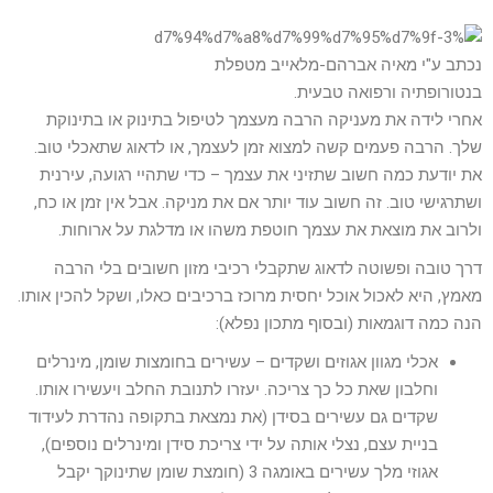
נכתב ע"י מאיה אברהם-מלאייב מטפלת
בנטורופתיה ורפואה טבעית.
אחרי לידה את מעניקה הרבה מעצמך לטיפול בתינוק או בתינוקת
שלך. הרבה פעמים קשה למצוא זמן לעצמך, או לדאוג שתאכלי טוב.
את יודעת כמה חשוב שתזיני את עצמך – כדי שתהיי רגועה, עירנית
ושתרגישי טוב. זה חשוב עוד יותר אם את מניקה. אבל אין זמן או כח,
ולרוב את מוצאת את עצמך חוטפת משהו או מדלגת על ארוחות.
דרך טובה ופשוטה לדאוג שתקבלי רכיבי מזון חשובים בלי הרבה
מאמץ, היא לאכול אוכל יחסית מרוכז ברכיבים כאלו, ושקל להכין אותו.
הנה כמה דוגמאות (ובסוף מתכון נפלא):
אכלי מגוון אגוזים ושקדים – עשירים בחומצות שומן, מינרלים
וחלבון שאת כל כך צריכה. יעזרו לתנובת החלב ויעשירו אותו.
שקדים גם עשירים בסידן (את נמצאת בתקופה נהדרת לעידוד
בניית עצם, נצלי אותה על ידי צריכת סידן ומינרלים נוספים),
אגוזי מלך עשירים באומגה 3 (חומצת שומן שתינוקך יקבל