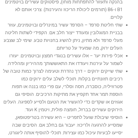
בהנקה ותעזור להתפתחות מוחו), פיסטוקים עשירים בויטמינים
B1 ו-B6 (תורמים ליכולת הריכוז והעירנות). צרכי אותם לא
קלויים.
שתי חליטת סרפד – הסרפד עשיר במינרלים ובויטמינים, עוזר
בבניית המוגלובין ומעודד ייצור חלב אם. הקפידי לשתות חליטה
מעלי סרפד ולא מתיון, ניתן להשיג בחנויות טבע. שימי לב שצבע
העלים ירוק, מה שמעיד על טריותם.
אכלי פירות יער – אלו עשירים בנוגדי חמצון ובויטמינים. יעזרו
לשמור על עירנות ויעודדו את התאוששותך מההיריון ומהלידה.
שתי שייקים ירוקים – דרך נהדרת וטעימה לצרוך כמות טובה של
רכיבים תזונתיים בקלות. תוכלי לשלב עלים ירוקים כמו
פטרוזיליה, כוסברה, חסה וסלרי, עם פרי כמו בננה או תפוח.
הוספת תמר אחד תקפיץ את מתיקות הרכיבים. הוסיפי גם
אגוזים או שקדים כדי להעשיר את הטעם ולסייע לספיגה. העלים
הירוקים עשירים בברזל, חומצה פולית, ויטמין K ועוד.
הוסיפי שיבולת שועל לתפריט – היא עשירה בטריפטופאן,
שמסייע להרגעה ולריכוז. יעבור גם בחלב אם. הסיבים שבה
יסייעו לבעיות עיכול כמו עצירות. תוכלי להוסיף אותה ליוגורט,