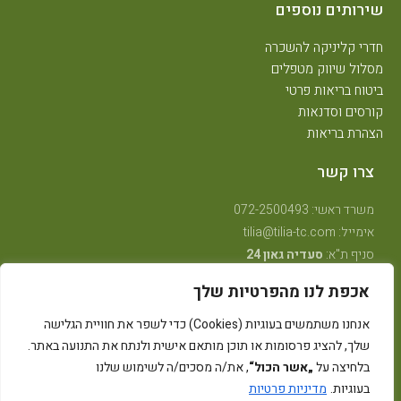
שירותים נוספים
חדרי קליניקה להשכרה
מסלול שיווק מטפלים
ביטוח בריאות פרטי
קורסים וסדנאות
הצהרת בריאות
צרו קשר
משרד ראשי: 072-2500493
אימייל: tilia@tilia-tc.com
סניף ת"א:
סעדיה גאון 24
סניף רמת גן:
בן גוריון 24,
קליניקה טיפולית
.
אכפת לנו מהפרטיות שלך
סניף חיפה:
טשרניחובסקי 35
(בנין אסטרא) קומה 3.
סניף קרית ביאליק:
שדרות ויצמן 41
(במכון שגית פילאטיס)
אנחנו משתמשים בעוגיות (Cookies) כדי לשפר את חוויית הגלישה
סניף קיבוץ אלונים:
ליד מרכז אלון
(בבית הדורות)
שלך, להציג פרסומות או תוכן מותאם אישית ולנתח את התנועה באתר.
סניף באר שבע: מרדכי מקלף 62 (מאוחדת שכונה ו׳ החדשה)
בלחיצה על
„אשר הכול“
, את/ה מסכים/ה לשימוש שלנו
בעוגיות.
מדיניות פרטיות