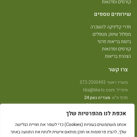
קורסים וסדנאות
שירותים נוספים
חדרי קליניקה להשכרה
מסלול שיווק מטפלים
ביטוח בריאות פרטי
קורסים וסדנאות
הצהרת בריאות
צרו קשר
משרד ראשי: 072-2500493
אימייל: tilia@tilia-tc.com
סניף ת"א:
סעדיה גאון 24
סניף רמת גן:
בן גוריון 24,
קליניקה טיפולית
.
אכפת לנו מהפרטיות שלך
סניף חיפה:
טשרניחובסקי 35
(בנין אסטרא) קומה 3.
סניף קרית ביאליק:
שדרות ויצמן 41
(במכון שגית פילאטיס)
אנחנו משתמשים בעוגיות (Cookies) כדי לשפר את חוויית הגלישה
סניף קיבוץ אלונים:
ליד מרכז אלון
(בבית הדורות)
שלך, להציג פרסומות או תוכן מותאם אישית ולנתח את התנועה באתר.
סניף באר שבע: מרדכי מקלף 62 (מאוחדת שכונה ו׳ החדשה)