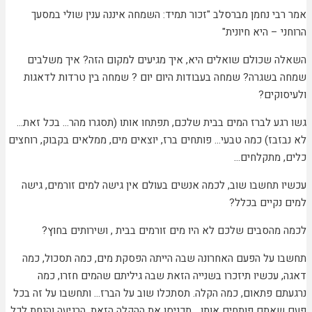
אמר רבי נחמן מברסלב "זכור תמיד: השמחה איננה ענין שולי במסעך
הרוחני – היא חיונית"
השאלה שכולם שואלים היא, איך מגיעים למקום הזה? איך משלבים
שמחה בשגרה? שמחה בעבודות היום יום ? שמחה בין טרדות לדאגות
ולעיסוקים?
גשו רגע לברז המים בבית שלכם, תפתחו אותו (תסגרו מהר… בכל זאת…
לא נבזבז) כמה טבעי… פותחים ברז, יוצאים מים, ממלאים בקבוק, רוחצים
כלים, מתקלחים…
עכשיו תחשבו שוב, לכמה אנשים בעולם אין גישה למים זורמים, גישה
למים נקיים בכלל?
לכמה מהסבים שלכם לא היו מים זורמים בבית , ושירותים בחוץ?
תחשבו על הפעם האחרונה שבה הייתה הפסקת מים, כמה תסכול, כמה
דאגה, עכשיו תיזכרו בשנייה הזאת שבה גיליתם שהמים חזרו, כמה
נרגעתם פתאום, כמה הקלה. תסתכלו שוב על הברז… ותחשבו על זה בכל
פעם שאתם פותחים אותו… תכניסו את ההקלה הזאת, הרגיעה והנחת לכל