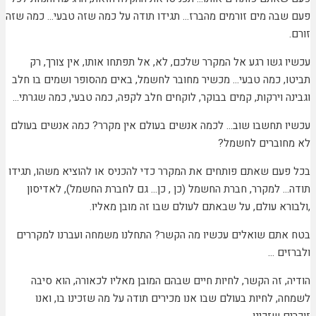
פעם שבה מים זורמים מהברז… תגידו תודה על כמה שזה טבעי… כמה שזה
זורם.
עכשיו גשו רגע אל המקרר שלכם, לא, אל תפתחו אותו, אין צורך, רק
תביטו, כמה טבעי… מכשיר מחובר לחשמל, באים מהסופר ושמים בו חלב
וגבינה וירקות, קמים בבוקר, לוקחים חלב לקפה, כמה טבעי, כמה שגרתי…
עכשיו תחשבו שוב… לכמה אנשים בעולם אין מקרר? כמה אנשים בעולם
לא מחוברים לחשמל?
בכל פעם שאתם פותחים את המקרר כדי להכניס או להוציא משהו, תגידו
תודה… למקרר, חברת החשמל (כן , כן… גם לחברת החשמל), לאדיסון
,ולבורא עולם, על שבאתם לעולם שבו זה מובן מאליו.
בטח אתם שואלים עכשיו מה הקשר? התחלנו משמחה ועברנו למקררים
ולברזים …
הודיה, זה הקשר, לחיות חיים שבהם המובן מאליו לכאורה, הוא סיבה
לשמחה, לחיות בעולם שבו אנו מכירים תודה על מה שזכינו בו, ואנו