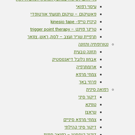
עיסוי רפואי
פאשיקום – שיקום תנועתי אורטופדי
קינזיו טייפ- kinesio tape
טריגר פוינט – trigger point therapy
תרפיית שריר ועצב – לסת, ראש, צוואר
נטורופתיה ותזונה
תזונה טבעית
אבחון גלובל דיאגנוסטיק
ארומתרפיה
צמחי מרפא
פרחי באך
רפואה סינית
דיקור סיני
טווינא
שיאצו
צמחי מרפא סיניים
דיקור סיני קהילתי
דיקור קוסמטי – רפואה סינית