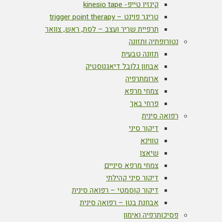
קינזיו טייפ- kinesio tape
טריגר פוינט – trigger point therapy
תרפיית שריר ועצב – לסת, ראש, צוואר
נטורופתיה ותזונה
תזונה טבעית
אבחון גלובל דיאגנוסטיק
ארומתרפיה
צמחי מרפא
פרחי באך
רפואה סינית
דיקור סיני
טווינא
שיאצו
צמחי מרפא סיניים
דיקור סיני קהילתי
דיקור קוסמטי – רפואה סינית
אבחנת בטן – רפואה סינית
פסיכותרפיה ואימון