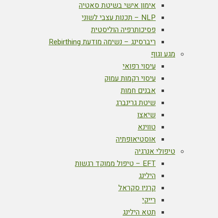
אימון אישי בשיטת סאטיה
NLP – תכנות עצבי לשוני
פסיכותרפיה הוליסטית
ריברסינג – נשימה מודעת Rebirthing
מגע וגוף
עיסוי רפואי
עיסוי רקמות עמוק
אבנים חמות
שיטת גרינברג
שיאצו
טווינא
אוסטיאופתיה
טיפולי אנרגיה
EFT – טיפול ממוקד רגשות
הילינג
קרניו סקראל
רייקי
תטא הילינג