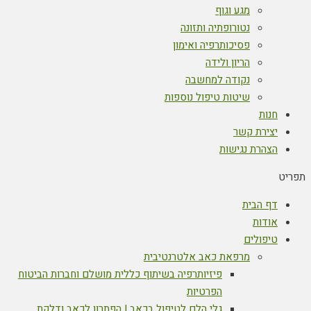
מגע וגוף
נטורופתיה ותזונה
פסיכותרפיה ואימון
הריון ולידה
נקודה למחשבה
שיטות טיפול נוספות
חנות
יצירת קשר
הצהרת נגישות
תפריט
דף הבית
אודות
טיפולים
מרפאת כאב אלטרנטיבית
פיזיותרפיה בשיתוף כללית מושלם וחברות הביטוח
הפרטיות
גלי הלם לטיפול בכאב | הפתרון לכאב ודלקת