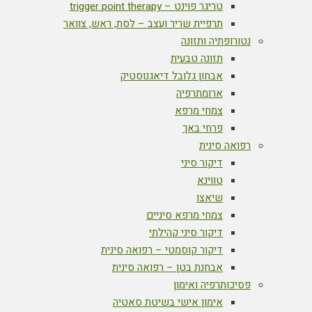
טריגר פוינט – trigger point therapy
תרפיית שריר ועצב – לסת, ראש, צוואר
נטורופתיה ותזונה
תזונה טבעית
אבחון גלובל דיאגנוסטיק
ארומתרפיה
צמחי מרפא
פרחי באך
רפואה סינית
דיקור סיני
טווינא
שיאצו
צמחי מרפא סיניים
דיקור סיני קהילתי
דיקור קוסמטי – רפואה סינית
אבחנת בטן – רפואה סינית
פסיכותרפיה ואימון
אימון אישי בשיטת סאטיה