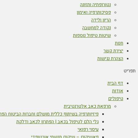
נטורופתיה ותזונה
פסיכותרפיה ואימון
הריון ולידה
נקודה למחשבה
שיטות טיפול נוספות
חנות
יצירת קשר
הצהרת נגישות
תפריט
דף הבית
אודות
טיפולים
מרפאת כאב אלטרנטיבית
פיזיותרפיה בשיתוף כללית מושלם וחברות הביטוח הפר
גלי הלם לטיפול בכאב | הפתרון לכאב ודלקת
עיסוי רפואי
פאשיקום – שיקום תנועתי אורטופדי