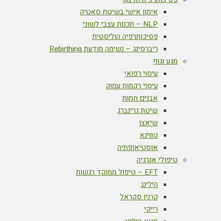
אימון אישי בשיטת סאטיה
NLP – תכנות עצבי לשוני
פסיכותרפיה הוליסטית
ריברסינג – נשימה מודעת Rebirthing
מגע וגוף
עיסוי רפואי
עיסוי רקמות עמוק
אבנים חמות
שיטת גרינברג
שיאצו
טווינא
אוסטיאופתיה
טיפולי אנרגיה
EFT – טיפול ממוקד רגשות
הילינג
קרניו סקראל
רייקי