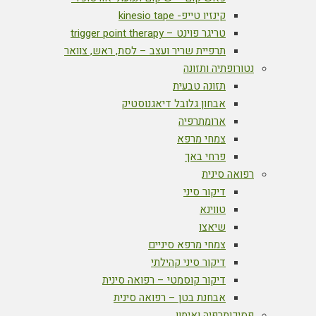
קינזיו טייפ- kinesio tape
טריגר פוינט – trigger point therapy
תרפיית שריר ועצב – לסת, ראש, צוואר
נטורופתיה ותזונה
תזונה טבעית
אבחון גלובל דיאגנוסטיק
ארומתרפיה
צמחי מרפא
פרחי באך
רפואה סינית
דיקור סיני
טווינא
שיאצו
צמחי מרפא סיניים
דיקור סיני קהילתי
דיקור קוסמטי – רפואה סינית
אבחנת בטן – רפואה סינית
פסיכותרפיה ואימון