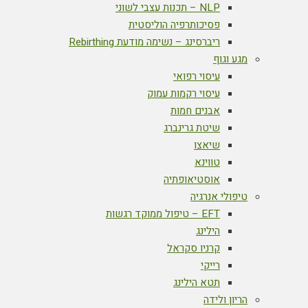
NLP – תכנות עצבי לשוני
פסיכותרפיה הוליסטית
ריברסינג – נשימה מודעת Rebirthing
מגע וגוף
עיסוי רפואי
עיסוי רקמות עמוק
אבנים חמות
שיטת גרינברג
שיאצו
טווינא
אוסטיאופתיה
טיפולי אנרגיה
EFT – טיפול ממוקד רגשות
הילינג
קרניו סקראל
רייקי
תטא הילינג
הריון ולידה