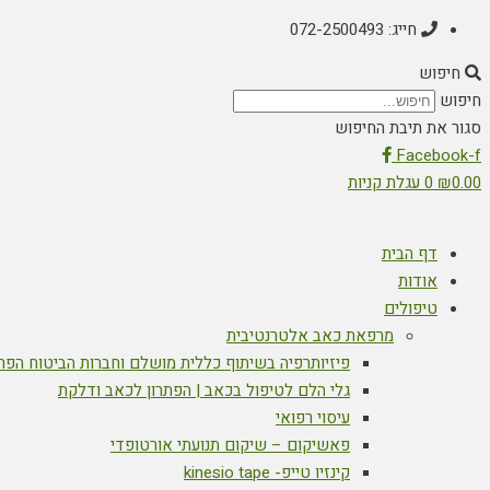
חייג: 072-2500493
חיפוש
חיפוש
סגור את תיבת החיפוש
Facebook-f
0.00
₪
0
עגלת קניות
דף הבית
אודות
טיפולים
מרפאת כאב אלטרנטיבית
פיזיותרפיה בשיתוף כללית מושלם וחברות הביטוח הפר
גלי הלם לטיפול בכאב | הפתרון לכאב ודלקת
עיסוי רפואי
פאשיקום – שיקום תנועתי אורטופדי
קינזיו טייפ- kinesio tape