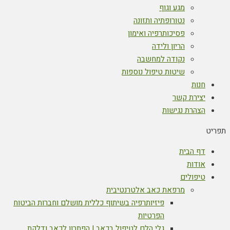
מגע וגוף
נטורופתיה ותזונה
פסיכותרפיה ואימון
הריון ולידה
נקודה למחשבה
שיטות טיפול נוספות
חנות
יצירת קשר
הצהרת נגישות
תפריט
דף הבית
אודות
טיפולים
מרפאת כאב אלטרנטיבית
פיזיותרפיה בשיתוף כללית מושלם וחברות הביטוח
הפרטיות
גלי הלם לטיפול בכאב | הפתרון לכאב ודלקת