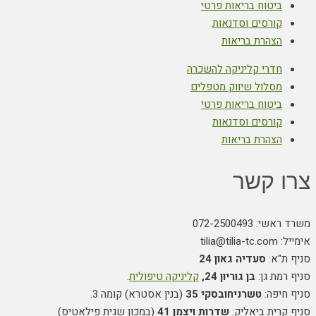
ביטוח בריאות פרטי
קורסים וסדנאות
הצהרת בריאות
חדרי קליניקה להשכרה
מסלול שיווק מטפלים
ביטוח בריאות פרטי
קורסים וסדנאות
הצהרת בריאות
צרו קשר
משרד ראשי: 072-2500493
אימייל: tilia@tilia-tc.com
סניף ת"א:
סעדיה גאון 24
סניף רמת גן:
בן גוריון 24,
קליניקה טיפולית
.
סניף חיפה:
טשרניחובסקי 35
(בנין אסטרא) קומה 3.
סניף קרית ביאליק:
שדרות ויצמן 41
(במכון שגית פילאטיס)