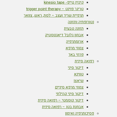
קינזיו טייפ- kinesio tape
טריגר פוינט – trigger point therapy
תרפיית שריר ועצב – לסת, ראש, צוואר
נטורופתיה ותזונה
תזונה טבעית
אבחון גלובל דיאגנוסטיק
ארומתרפיה
צמחי מרפא
פרחי באך
רפואה סינית
דיקור סיני
טווינא
שיאצו
צמחי מרפא סיניים
דיקור סיני קהילתי
דיקור קוסמטי – רפואה סינית
אבחנת בטן – רפואה סינית
פסיכותרפיה ואימון