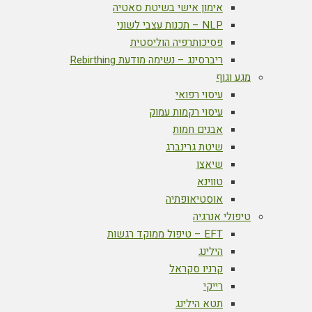
אימון אישי בשיטת סאטיה
NLP – תכנות עצבי לשוני
פסיכותרפיה הוליסטית
ריברסינג – נשימה מודעת Rebirthing
מגע וגוף
עיסוי רפואי
עיסוי רקמות עמוק
אבנים חמות
שיטת גרינברג
שיאצו
טווינא
אוסטיאופתיה
טיפולי אנרגיה
EFT – טיפול ממוקד רגשות
הילינג
קרניו סקראל
רייקי
תטא הילינג