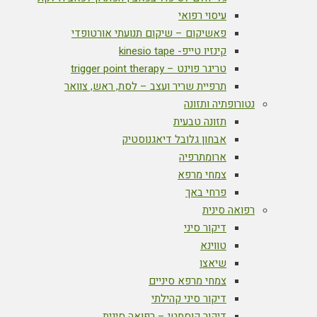
עיסוי רפואי
פאשיקום – שיקום תנועתי אורטופדי
קינזיו טייפ- kinesio tape
טריגר פוינט – trigger point therapy
תרפיית שריר ועצב – לסת, ראש, צוואר
נטורופתיה ותזונה
תזונה טבעית
אבחון גלובל דיאגנוסטיק
ארומתרפיה
צמחי מרפא
פרחי באך
רפואה סינית
דיקור סיני
טווינא
שיאצו
צמחי מרפא סיניים
דיקור סיני קהילתי
דיקור קוסמטי – רפואה סינית