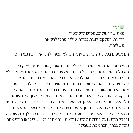
מאת שרון שלהב, פסיכותרפיסטית
רוחנית ורפלקסולוגית בכירה, טיליה מרכז לרפואה
משלימה.
הם מגיעים בכל פינה, ברגע שאתה הכי לא מצפה להם, אלו הם רגעי החסד.
רגעי החסד הם רגעים שבהם דבר לא מטריד אותך, שקט פנימי עמוק כל
האיוולות שהתעסקת בהם כל החיים ומילאו את ראשך ללא פסק נעלמים כלא
היו לרגע אחד בלבד שבו אפילו לא היית צריך להסיח את הדעת בשביל
להפסיק לחשוב את המחשבות המטרידות שאתה כל כך רגיל לחשוב. יש
איזושהי התרגשות רק מעצם היכולת להיות ברגע הקדוש הזה שבו אתה לבד,
בשקט, לא עושה כלום ושום טרדה מוכרת אינה קופצת לראשך. כל תשומת
הלב שלך מופנית כלפי עצמך ולראשונה אתה אוהב את עצמך, נהנה לבלות זמן
במחיצתך כאשר שלווה וחיוך אופפים את כל הווייתך או אם עצב מגיע אתה
מוצא את עצמך נשאר אתו ומתענג על היכולת להיות שם בשבילך גם כשקשה
ובכלל מרוגש על היכולת להרגיש ולא משנה אם זה רגש שלילי או חיובי אתה
נוכח לעצמך, חבר אמת בשבילך.