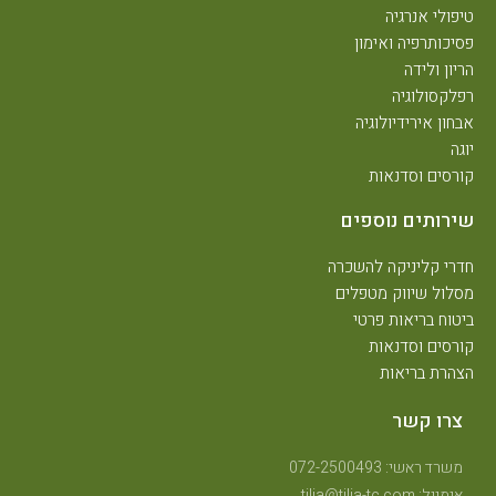
טיפולי אנרגיה
פסיכותרפיה ואימון
הריון ולידה
רפלקסולוגיה
אבחון אירידיולוגיה
יוגה
קורסים וסדנאות
שירותים נוספים
חדרי קליניקה להשכרה
מסלול שיווק מטפלים
ביטוח בריאות פרטי
קורסים וסדנאות
הצהרת בריאות
צרו קשר
משרד ראשי: 072-2500493
אימייל: tilia@tilia-tc.com