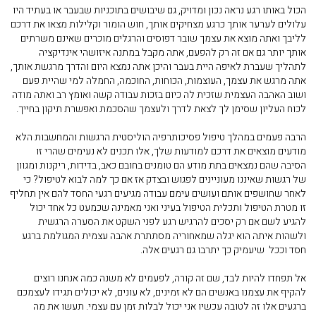
הכול באותו רגע נראה נכון ומדויק, גם שיבושים בתוכניות שבעבר או בעתיד היו
עלולים לערער אותך כרגע מצחיקים אותך, חוש הומור וקלילות מצאו את דרכם
לליבך ואתה מוצא את עצמך שובר דפוסים והרגלים מוכרים שאינם משרתים
אותך יותר גם אם זה רק להפעם, אתה מקבל במתנה איזושהי אינדיקציה
לתהליך שעברת לאיפה היית בעבר והיכן אתה נמצא היום והדרך מרגשת אותך,
אתה מרגש את עצמך, העוצמות, הכוחות, החוכמה, החמלה למי שהיית פעם
ושוב האהבה העצמית שזכית לה כיום בזכות עבודה קשה ואומץ רב ואתה מודה
לכוח העליון שסימן לך לצאת לדרך ולעצמך שהסכמת ואפשרת תיקון בחייך.
הרבה פעמים במהלך טיפול פסיכותרפיה הוליסטית הרגשות והמחשבות הלא
מודעים מוצאים את דרכם למודעות שלך, אלו תכנים לא נעימים שהרי זו
הסיבה שהם נמצאים בתת מודע הם טומנים בחובם כאב, בדידות, ריקנות ומגוון
של רגשות שאיננו מעוניינים לפגוש ובצדק אז אם כך למה לבוא לטיפול? כי
לאחר שחושפים אותם ועושים עימם עבודה מגיעים רגעי החסד להם אין תחליף
זו מטרת הטיפול ותכלית הטיפול בעיני ואני מאמינה שכמעט כל אחד יכול
להגיע לשם אם רק יסכים להרגיש רגע לפני השקט את הסערה הרגשית
ולשהות איתה הוא יגלה שמאחוריה מסתתרת אהבה עצמית המגולמת ברגע
חסד וככל שיעמיק כך יתרבו גם רגעים אלה.
אל תפחדו להיות לבד, שם זה קורה, לפעמים לא משנה כמה אנחנו רוצים
להקיף את עצמנו באנשים הם לא זמינים, לא עונים, לא יכולים תגידו לעצמכם
ברגעים אלו זה לטובה עכשיו אני יכול לבלות זמן עם עצמי. תעשו את מה