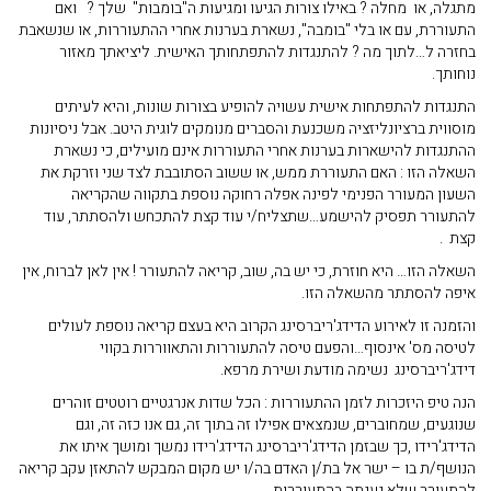
מתגלה, או מחלה ? באילו צורות הגיעו ומגיעות ה"בומבות" שלך ? ואם
התעוררת, עם או בלי "בומבה", נשארת בערנות אחרי ההתעוררות, או שנשאבת
בחזרה ל…לתוך מה ? להתנגדות להתפתחותך האישית. ליציאתך מאזור
נוחותך.
התנגדות להתפתחות אישית עשויה להופיע בצורות שונות, והיא לעיתים
מוסווית ברציונליזציה משכנעת והסברים מנומקים לוגית היטב. אבל ניסיונות
ההתנגדות להישארות בערנות אחרי התעוררות אינם מועילים, כי נשארת
השאלה הזו : האם התעוררת ממש, או ששוב הסתובבת לצד שני וזרקת את
השעון המעורר הפנימי לפינה אפלה רחוקה נוספת בתקווה שהקריאה
להתעורר תפסיק להישמע…שתצליח/י עוד קצת להתכחש ולהסתתר, עוד
קצת .
השאלה הזו… היא חוזרת, כי יש בה, שוב, קריאה להתעורר ! אין לאן לברוח, אין
איפה להסתתר מהשאלה הזו.
והזמנה זו לאירוע הדידג'ריברסינג הקרוב היא בעצם קריאה נוספת לעולים
לטיסה מס' אינסוף…והפעם טיסה להתעוררות והתאווררות בקווי
דידג'ריברסינג נשימה מודעת ושירת מרפא.
הנה טיפ היזכרות לזמן ההתעוררות : הכל שדות אנרגטיים רוטטים זוהרים
שנוגעים, שמחוברים, שנמצאים אפילו זה בתוך זה, גם אנו כזה זה, וגם
הדידג'רידו ,כך שבזמן הדידג'ריברסינג הדידג'רידו נמשך ומושך איתו את
הנושף/ת בו – ישר אל בת/ן האדם בה/ו יש מקום המבקש להתאזן עקב קריאה
להתעורר שלא נענתה בהתעוררות.