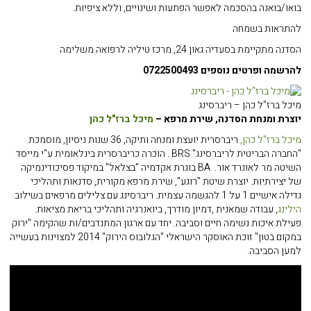
בואו/בואנה בהסכמה לאפשר הפתעות ושינויים, וללא ציפיות.
להתראות בשמחה
הסדנה מתקיימת בסעדיה גאון 24, מרכז טיליה לרפואה משלימה
להרשמה ופרטים נוספים 0722500493
מיכל ברז"ל כהן – ריברסינג
יוצרת ומנחת הסדנה, שירת מרפא –
מיכל ברז"ל כהן
מיכל ברז"ל כהן,
ריברסרית יועצת ומנחה ותיקה, 36 שנות ניסיון, מוסמכת
"החברה הבריטית לריברסינג" BRS . הוכרה כריברסרית בינלאומית ע"י מייסד
השיטה מר לאונרד אור. BA בוגרת אקדמיה "בצלאל" במיקוד פסיכודינמיקה
של יצירתיות. יוצרת שיטת "רוגע", שירת מרפא מקורית, סדנאות ותהליכי
גדילה אישיים 1 על 1 להגשמה עצמית. ריברסינג עם צלילים מרפאים בשילוב
הילינג
, עבודה שמאנית ,דמיון מודרך, ביואנרגיה ותהליכי בריאת מציאות.
פעילת איכות נשימה חיים וסביבה. יחד עם ארגון המתנדבים/ות שהקימה "ירוק
במקום בטון" זוכת האוסקר הישראלי "הגלובוס הירוק" 2014 למצוינות בעשייה
למען הסביבה.