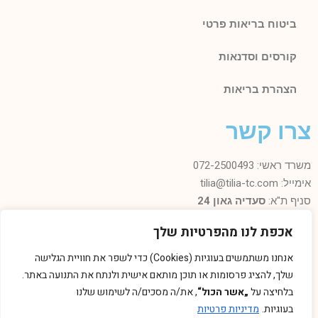
ביטוח בריאות פרטי
קורסים וסדנאות
הצהרת בריאות
צרו קשר
משרד ראשי: 072-2500493
אימייל: tilia@tilia-tc.com
סניף ת"א:
סעדיה גאון 24
סניף רמת גן:
בן גוריון 24,
קליניקה טיפולית
.
אכפת לנו מהפרטיות שלך
סניף חיפה:
טשרניחובסקי 35
(בנין אסטרא) קומה 3.
סניף קרית ביאליק:
שדרות ויצמן 41
(במכון שגית פילאטיס)
אנחנו משתמשים בעוגיות (Cookies) כדי לשפר את חוויית הגלישה
סניף קיבוץ אלונים:
ליד מרכז אלון
(בבית הדורות)
שלך, להציג פרסומות או תוכן מותאם אישית ולנתח את התנועה באתר.
סניף באר שבע: מרדכי מקלף 62 (מאוחדת שכונה ו׳ החדשה)
בלחיצה על
„אשר הכול“
, את/ה מסכים/ה לשימוש שלנו
בעוגיות.
מדיניות פרטיות