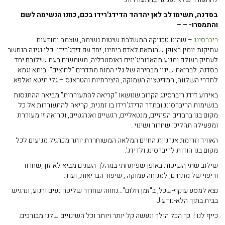
בסדנה, תשימו לב לאן יהדהד הדידג'רידו בכם, כוונו הנשימה לשם
והתמסרו- – –
ריברסינג
– שהינו טכניקה המשלבת שיטות נשימה, עוצמה ומודעות
עתיקות-יומין באופן שהותאם לאדם בימינו, יחד עם דידג'רידו- כלי נגינה הנחשב
לעתיק בעולם ומגיע מהאבוריג'ינים באוסטרליה, משמשים בעת שילובם יחד
בסדנה, לבריאת שינוי מבחירה של גלי המוח מתדרים "לחוצים"- ביתא וגמא-
לתדרי השלווה, המדיטציה העמוקה, היצירתיות והטראנס – גלי תיטא ואלפא.
באירוע דידג'ריברסינג הקרוב שנושאו "קריאה להתעוררות" מביאה ההתנסות
בנשימות הריברסינג ובתדר הדידג'רידו בו זמנית, קריאה להתעוררות אל כל
מקום בנו ברבדים הפיזיים, מנטאליים, רגשיים ואנרגטיים, וקריאה זו מעוררת
ומפעילה תהליכי שחרור ושינוי .
האוויר וזרימת אנרגיית החיים המלאה המשוחררת יותר מכרגיל מגיעים לכל
מקום בנו הודות לריברסינג ולדידג'.
שילוב שתי השיטות באופן שפיתחתי במהלך השנים מביא לאיזון ,שחרור
וריפוי של מתחים, למנוחה עמוקה , שיפור הבריאות, ועוד.
נצא למסע עוקף-שכל, ב"זמן חלום"…נחווה שחרור שליטה נעים ורגוע, ונרגיש
בבית בתוך הלא-נודע J
כייף לנו ! כך הכל הולך ונעשה קל יותר ויותר וכל השינויים שלנו מבורכים.