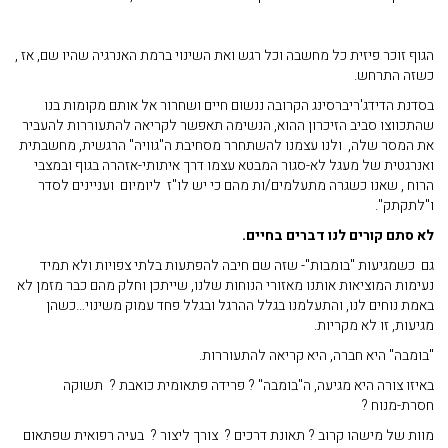
הגוף זוכר פיזית כל מחשבה וכל רגש ואת השינוי ברמת האנרגיה שהיו שם, אז ,
כשזה התרחש.
בסדנת הדידג'ריברסינג הקרובה ננשום חיים ושחרור אל אותם מקומות בנו
שהתכווצו סביב הזיכרון ההוא, הנשימה תאפשר לקריאה להתעוררות להעביר
את המסר שלה, ולנו עצמנו להשתחרר מסחיבת ה"גוויה" הרגשית, מחשבתית
ואנרגטית של מעגל לא-סגור המבטא עצמו דרך איתותי-אזהרה בגוף ובמצבי
הרוח , שאנו כשגרה מתעלמים/ות מהם כי יש לו"ז ליומיום ועניינים לסדר
ו"לתקתק".
לא סתם קורים לנו דברים בחיים.
גם כשמגיעות "בומבות"- שזה שם חיבה להפתעות בלתי צפויות ולא תמיד
נעימות המוציאות אותנו מאזורי הנוחות שלנו, שייתכן וחלק מהם כבר מזמן לא
באמת נוחים לנו, והתעלמנו בגלל ההרגל ובגלל פחד עמוק משינוי…כשהן
מגיעות, זו לא מקריות.
"בומבה" היא חברה, היא קריאה להתעוררות.
באיזו צורה היא מגיעה, ה"בומבה" ? פרידה פתאומית כואבת ? תשוקה
חסרת-מנוח ?
מוות של מישהו קרוב ? תאונת דרכים ? צורך ליצור ? בעיה רפואית שפתאום