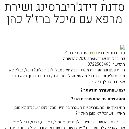
סדנת דידג'ריברסינג ושירת
מרפא עם מיכל ברז"ל כהן
סדרת סדנאות
ריברסינג
עם מיכל ברז"ל
כהן בכל יום שני בשעה 20:00 להרשמה
התקשרו 0722500493
חווית פעם שהתעוררת משיגרה בה חיית מבלי לזכור כלום? והכל, בכלל לא
מובן מאליו, ושבעצם כל מה שידוע לך מהווה נקודה קטנה בתוך הלא-נודע
שאינו מוכר לך כלל ?
יצא שהתעוררה תודעתך ?
ומה עשית עם ההתעוררות הזו ?
מתי ואיך אנו מתעוררים/ות משגרה בה חיינו מבלי לזכור שכלום לא מובן
מאליו , ושהכל לא מובן מאליו ?
זוכר/ת משהו שקרה בחיים שלך מזמן, אתמול, בילדות, בצבא, בטיול – –
שהיה קריאה להתעוררות ? ייתכן שתייגת אותו אז אחרת, אבל זה מה שזה היה.