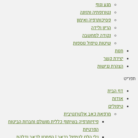
מגע וגוף
נטורופתיה ותזונה
פסיכותרפיה ואימון
הריון ולידה
נקודה למחשבה
שיטות טיפול נוספות
חנות
יצירת קשר
הצהרת נגישות
תפריט
דף הבית
אודות
טיפולים
מרפאת כאב אלטרנטיבית
פיזיותרפיה בשיתוף כללית מושלם וחברות הביטוח
הפרטיות
גלי הלם לטיפול בכאב | הפתרון לכאב ודלקת