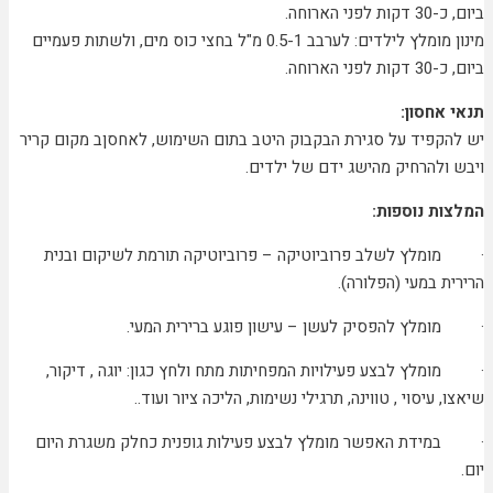
ביום, כ-30 דקות לפני הארוחה.
מינון מומלץ לילדים: לערבב 0.5-1 מ"ל בחצי כוס מים, ולשתות פעמיים
ביום, כ-30 דקות לפני הארוחה.
תנאי אחסון:
יש להקפיד על סגירת הבקבוק היטב בתום השימוש, לאחסןב מקום קריר
ויבש ולהרחיק מהישג ידם של ילדים.
המלצות נוספות:
· מומלץ לשלב פרוביוטיקה – פרוביוטיקה תורמת לשיקום ובנית
הרירית במעי (הפלורה).
· מומלץ להפסיק לעשן – עישון פוגע ברירית המעי.
· מומלץ לבצע פעילויות המפחיתות מתח ולחץ כגון: יוגה , דיקור,
שיאצו, עיסוי , טווינה, תרגילי נשימות, הליכה ציור ועוד..
· במידת האפשר מומלץ לבצע פעילות גופנית כחלק משגרת היום
יום.