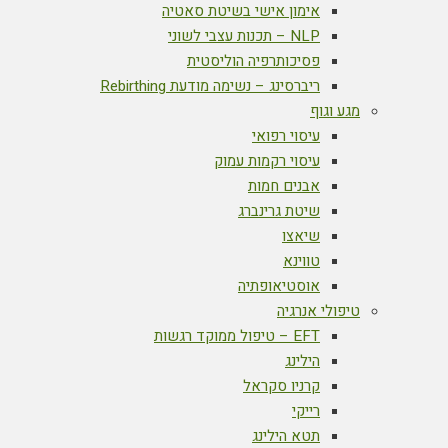
אימון אישי בשיטת סאטיה
NLP – תכנות עצבי לשוני
פסיכותרפיה הוליסטית
ריברסינג – נשימה מודעת Rebirthing
מגע וגוף
עיסוי רפואי
עיסוי רקמות עמוק
אבנים חמות
שיטת גרינברג
שיאצו
טווינא
אוסטיאופתיה
טיפולי אנרגיה
EFT – טיפול ממוקד רגשות
הילינג
קרניו סקראל
רייקי
תטא הילינג