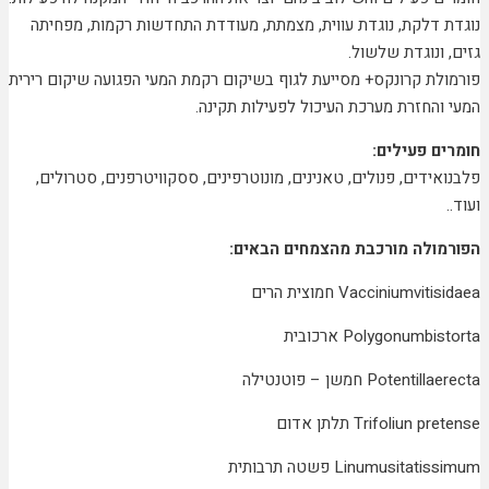
נוגדת דלקת, נוגדת עווית, מצמתת, מעודדת התחדשות רקמות, מפחיתה
גזים, ונוגדת שלשול.
פורמולת קרונקס+ מסייעת לגוף בשיקום רקמת המעי הפגועה שיקום רירית
המעי והחזרת מערכת העיכול לפעילות תקינה.
חומרים פעילים:
פלבנואידים, פנולים, טאנינים, מונוטרפינים, ססקוויטרפנים, סטרולים,
ועוד..
הפורמולה מורכבת מהצמחים הבאים:
Vacciniumvitisidaea
חמוצית הרים
Polygonumbistorta
ארכובית
Potentillaerecta
חמשן – פוטנטילה
Trifoliun pretense
תלתן אדום
Linumusitatissimum
פשטה תרבותית