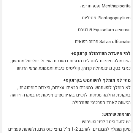
Menthapiperita
נענע חריפה
Plantagopsyllium
פסיליום
Equisetum arvense
שבטבט
Salvia officinalis
מרווה רפואית
למי מיועדת הפורמולה קרונקס+
הפורמולה מיועדת לסובלים מבעיות במערכת העיכול: שלשול מתמשך,
כאבי בטן, גזים,מחלת קרוהן, קוליטיס כיבית ותסמונת המעי הרגיש.
מתי לא מומלץ להשתמש בקרונקס+
לא מומלץ להשתמש במצבים הבאים: עצירות, היצרות דומיננטית ,
בתקופת החלמה מניתוח, לנשים בהריון,נשים מניקות או במקרה וידועה
רגישות לאחד ממרכיבי הפורמולה.
הוראות שימוש:
יש לנער היטב לפני השימוש.
מינון מומלץ למבוגרים: לערבב 1-2 מ"ל בחצי כוס מים, ולשתות פעמיים