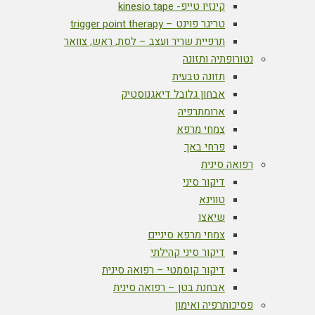
קינזיו טייפ- kinesio tape
טריגר פוינט – trigger point therapy
תרפיית שריר ועצב – לסת, ראש, צוואר
נטורופתיה ותזונה
תזונה טבעית
אבחון גלובל דיאגנוסטיק
ארומתרפיה
צמחי מרפא
פרחי באך
רפואה סינית
דיקור סיני
טווינא
שיאצו
צמחי מרפא סיניים
דיקור סיני קהילתי
דיקור קוסמטי – רפואה סינית
אבחנת בטן – רפואה סינית
פסיכותרפיה ואימון