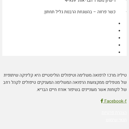
· רישיון משרד הבריאות 4-939
· כשר פרווה – בהשגחת הרבנות גליל תחתון.
טיליה מרכז לרפואה משלימה וטיפולים הוליסטיים היא קליניקה שיתופית
של מטפלים ממקצועות הרפואה המשלימה המעניקים טיפולים לקהל רחב
של לקוחות אשר מעוניינים בשיפור אורח חיים הבריא.
Facebook-f
הצהרת פרטיות
תנאי שימוש