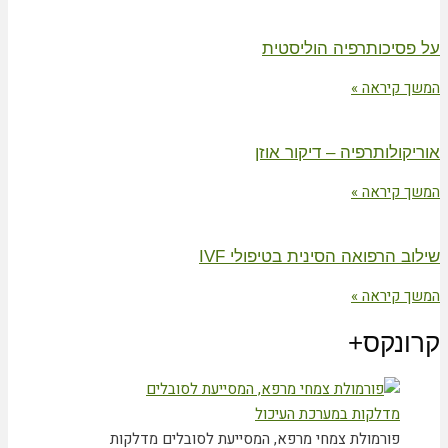
על פסיכותרפיה הוליסטית
המשך קיראה »
אוריקולותרפיה – דיקור אוזן
המשך קיראה »
שילוב הרפואה הסינית בטיפולי IVF
המשך קיראה »
קרונקס+
פורמולת צמחי מרפא, המסייעת לסובלים מדלקות