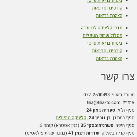
ביטוח בריאות פרטי
קורסים וסדנאות
הצהרת בריאות
חדרי קליניקה להשכרה
מסלול שיווק מטפלים
ביטוח בריאות פרטי
קורסים וסדנאות
הצהרת בריאות
צרו קשר
משרד ראשי: 072-2500493
אימייל: tilia@tilia-tc.com
סניף ת"א:
סעדיה גאון 24
סניף רמת גן:
בן גוריון 24,
קליניקה טיפולית
.
סניף חיפה:
טשרניחובסקי 35
(בנין אסטרא) קומה 3.
סניף קרית ביאליק:
שדרות ויצמן 41
(במכון שגית פילאטיס)