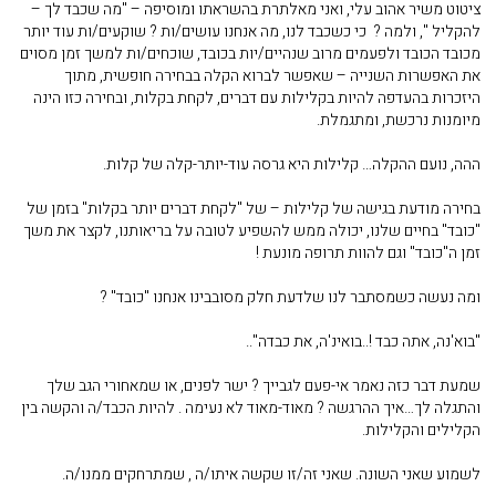
ציטוט משיר אהוב עלי, ואני מאלתרת בהשראתו ומוסיפה – "מה שכבד לך –
להקליל ", ולמה ? כי כשכבד לנו, מה אנחנו עושים/ות ? שוקעים/ות עוד יותר
מכובד הכובד ולפעמים מרוב שנהיים/יות בכובד, שוכחים/ות למשך זמן מסוים
את האפשרות השנייה – שאפשר לברוא הקלה בבחירה חופשית, מתוך
היזכרות בהעדפה להיות בקלילות עם דברים, לקחת בקלות, ובחירה כזו הינה
מיומנות נרכשת, ומתגמלת.
ההה, נועם ההקלה… קלילות היא גרסה עוד-יותר-קלה של קלות.
בחירה מודעת בגישה של קלילות – של "לקחת דברים יותר בקלות" בזמן של
"כובד" בחיים שלנו, יכולה ממש להשפיע לטובה על בריאותנו, לקצר את משך
זמן ה"כובד" וגם להוות תרופה מונעת !
ומה נעשה כשמסתבר לנו שלדעת חלק מסובבינו אנחנו "כובד" ?
"בוא'נה, אתה כבד !..בואינ'ה, את כבדה"..
שמעת דבר כזה נאמר אי-פעם לגבייך ? ישר לפנים, או שמאחורי הגב שלך
והתגלה לך…איך ההרגשה ? מאוד-מאוד לא נעימה . להיות הכבד/ה והקשה בין
הקלילים והקלילות.
לשמוע שאני השונה. שאני זה/זו שקשה איתו/ה , שמתרחקים ממנו/ה.