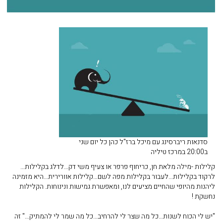
סדנאות ריברסינג עם מיכל ברז"ל כהן כל יום שני
ב20:00 במרכז טיליה
קלילות -מילה מלאת חן, כריחוף פרפר או צעיף משי דק…לדלג בקלילות…
לרקוד בקלילות…לעבור בקלילות מפה לשם…קלילות אוורירית…היא מזמינה
ליהנות מהיופי שהחיים מציעים לנו, ומאפשרת גמישות ונינוחות. הקלילות
נחשקת !
"יש לי הכוח לשנות…כל מה שצר לי להרחיב…כל מה שמר לי להמתיק…" זה