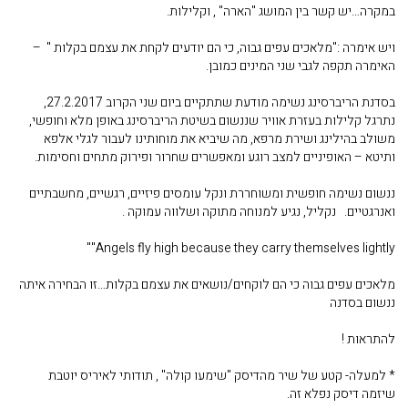
במקרה…יש קשר בין המושג "הארה" , וקלילות.
ויש אימרה :"מלאכים עפים גבוה, כי הם יודעים לקחת את עצמם בקלות " –
האימרה תקפה לגבי שני המינים כמובן.
בסדנת הריברסינג נשימה מודעת שתתקיים ביום שני הקרוב 27.2.2017,
נתרגל קלילות בעזרת אוויר שננשום בשיטת הריברסינג באופן מלא וחופשי,
משולב בהילינג ושירת מרפא, מה שיביא את מוחותינו לעבור לגלי אלפא
ותיטא – האופיניים למצב רוגע ומאפשרים שחרור ופירוק מתחים וחסימות.
ננשום נשימה חופשית ומשוחררת ונקל עומסים פיזיים, רגשיים, מחשבתיים
ואנרגטיים. נקליל, נגיע למנוחה מתוקה ושלווה עמוקה .
Angels fly high because they carry themselves lightly""
מלאכים עפים גבוה כי הם לוקחים/נושאים את עצמם בקלות…זו הבחירה איתה
ננשום בסדנה
להתראות !
* למעלה- קטע של שיר מהדיסק "שימעו קולה" , תודותי לאיריס יוטבת
שיזמה דיסק נפלא זה.