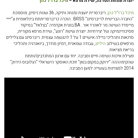
יוצרת ומנחת הסדנה, שירת מרפא –
מיכל ברז"ל כהן
מיכל ברז"ל כהן,
ריברסרית יועצת ומנחה ותיקה, 36 שנות ניסיון, מוסמכת
"החברה הבריטית לריברסינג" BRSS . הוכרה כריברסריתתת בינלאומית ע"יייי
מייסדד השיטה מר לאונרד אור. BA בוגרת אקדמיה "בצלאל" במיקוד
פסיכודינמיקה של יצירתיות. יוצרת שיטת "רוגע", שירת מרפא מקורית,
סדנאות ותהליכי גדילה אישיים 1 על 1 להגשמה עצמית. ריברסינג עם צלילים
מרפאים בשילוב
הילינג
, עבודה שמאנית ,דמיון מודרך, ביואנרגיה ותהליכי
בריאת מציאות.
פעילת איכות נשימה חיים וסביבה. יחד עם ארגון המתנדבים/ותתת
שהקימהההה "ירוקק במקום בטון" זוכת האוסקר הישראלי "הגלובוס הירוק"
2014 למצוינות בעשייה למען הסביבה.