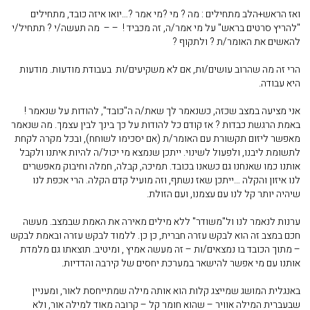
ואז הראש+הלב מתחילים : מה ? מי ?מי אמר ?…יואו איזה כובד, מתחילים
"להריץ סרטים בראש" על מי אמר/ה, זה מכביד ! – – מה תעשה/י ? תתחיל/י
להאשים את האומר/ת ? ולתקוף ?
הרי זה מה שהרוב עושים/ות, אם לא משקיעים/ות בעבודת מודעות. מודעות
היא עבודה.
אני מציעה במצב שכזה, כשנאמר לך שאת/ה ה"כובד", להודות על שנאמר !
באמת הרגשת כבדות ? אז קודם כל להודות על כך בינך לבין עצמך. מה שנאמר
מאפשר ליזום תקשורת עם האומר/ת (אם יסכימו לשוחח), ובכל מקרה לקחת
לתשומת ליבנו, ולפעול לשינוי. ייתכן שנמצא מי יכול/ה להיות איתנו ולקבל
אותנו כמו שאנחנו גם כשאנו בכובד. תמיכה, קבלה, חמלה וחיבוק מאפשרים
לנו איזון והקלה …ייתכן שאז נשתף, וזה מועיל קדם הקלה. הרי אכפת לנו
שיהיה יותר קל לנו עם עצמנו, ועם הזולת.
ערנות לנאמר לנו ול"משודר" ללא מילים מאירה את האמת שבמצב. מעשה
חכם במצב זה הוא לבקש עזרה חברית, כן כן. ללמוד לבקש עזרה ובאמת לבקש
– מתוך הכובד בו נמצאים/ות – זה מעשה אמיץ , ומיטיב. תוצאתו גם מלמדת
אותנו עם מי אפשר להישאר במערכת יחסים של קירבה והדדיות.
באנגלית המושג שמייצג קלות הוא אותה מילה שמתייחסת לאור, ומעניין
שבעברית המילה אוויר – שהוא חומר קל – קרובה מאוד למילה אור, ולא