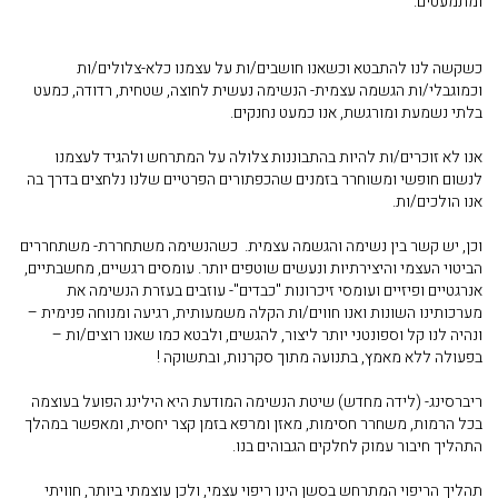
ומתמעטים.
כשקשה לנו להתבטא וכשאנו חושבים/ות על עצמנו כלא-צלולים/ות
וכמוגבלי/ות הגשמה עצמית- הנשימה נעשית לחוצה, שטחית, רדודה, כמעט
בלתי נשמעת ומורגשת, אנו כמעט נחנקים.
אנו לא זוכרים/ות להיות בהתבוננות צלולה על המתרחש ולהגיד לעצמנו
לנשום חופשי ומשוחרר בזמנים שהכפתורים הפרטיים שלנו נלחצים בדרך בה
אנו הולכים/ות.
וכן, יש קשר בין נשימה והגשמה עצמית. כשהנשימה משתחררת- משתחררים
הביטוי העצמי והיצירתיות ונעשים שוטפים יותר. עומסים רגשיים, מחשבתיים,
אנרגטיים ופיזיים ועומסי זיכרונות "כבדים"- עוזבים בעזרת הנשימה את
מערכותינו השונות ואנו חווים/ות הקלה משמעותית, רגיעה ומנוחה פנימית –
ונהיה לנו קל וספונטני יותר ליצור, להגשים, ולבטא כמו שאנו רוצים/ות –
בפעולה ללא מאמץ, בתנועה מתוך סקרנות, ובתשוקה !
ריברסינג- (לידה מחדש) שיטת הנשימה המודעת היא הילינג הפועל בעוצמה
בכל הרמות, משחרר חסימות, מאזן ומרפא בזמן קצר יחסית, ומאפשר במהלך
התהליך חיבור עמוק לחלקים הגבוהים בנו.
תהליך הריפוי המתרחש בסשן הינו ריפוי עצמי, ולכן עוצמתי ביותר, חוויתי