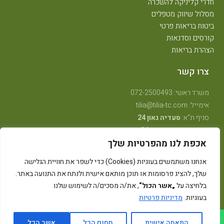
חדרי קליניקה להשכרה
מסלול שיווק מטפלים
ביטוח בריאות פרטי
קורסים וסדנאות
הצהרת בריאות
צרו קשר
משרד ראשי: 072-2500493
אימייל: tilia@tilia-tc.com
סניף ת"א:
סעדיה גאון 24
סניף רמת גן:
בן גוריון 24,
קליניקה טיפולית
.
אכפת לנו מהפרטיות שלך
סניף חיפה:
טשרניחובסקי 35
(בנין אסטרא) קומה 3.
סניף קרית ביאליק:
שדרות ויצמן 41
(במכון שגית פילאטיס)
אנחנו משתמשים בעוגיות (Cookies) כדי לשפר את חוויית הגלישה
סניף קיבוץ אלונים:
ליד מרכז אלון
(בבית הדורות)
שלך, להציג פרסומות או תוכן מותאם אישית ולנתח את התנועה באתר.
סניף באר שבע: מרדכי מקלף 62 (מאוחדת שכונה ו׳ החדשה)
בלחיצה על
„אשר הכול“
, את/ה מסכים/ה לשימוש שלנו
בעוגיות.
מדיניות פרטיות
גלילה
התאמה אישית
חסום הכל
אשר הכל