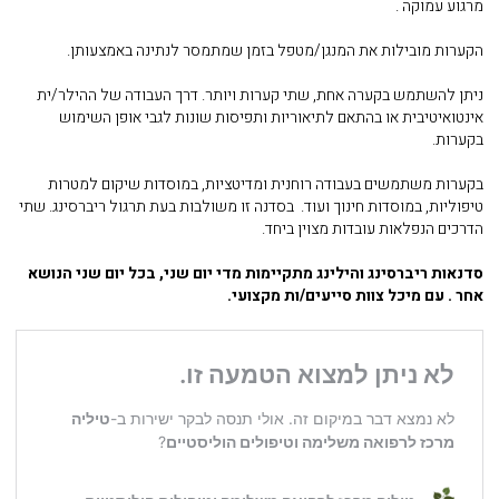
מרגוע עמוקה .
הקערות מובילות את המנגן/מטפל בזמן שמתמסר לנתינה באמצעותן.
ניתן להשתמש בקערה אחת, שתי קערות ויותר. דרך העבודה של ההילר/ית
אינטואיטיבית או בהתאם לתיאוריות ותפיסות שונות לגבי אופן השימוש
בקערות.
בקערות משתמשים בעבודה רוחנית ומדיטציות, במוסדות שיקום למטרות
טיפוליות, במוסדות חינוך ועוד. בסדנה זו משולבות בעת תרגול ריברסינג. שתי
הדרכים הנפלאות עובדות מצוין ביחד.
סדנאות ריברסינג והילינג מתקיימות מדי יום שני, בכל יום שני הנושא
אחר . עם מיכל צוות סייעים/ות מקצועי
.