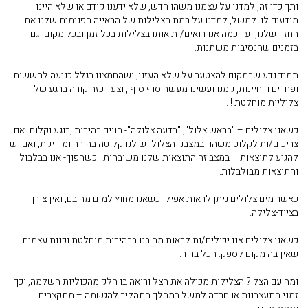
ותך כדי זה, למדנו על עצמנו משהו חדש, שלא ידענו קודם או שלא היינו
מודעים לו. למשל, למדנו על רמת הצלילות של הראייה הפנימית שלנו את
החזון שלנו, ועד כמה אנו רואים/ות אותו בצלילות בכל זמן ובכל מקום- גם
בזמנים שהנסיבות משתנות.
תמיד נדע שבמקום להצטער על שלא העזנו, ושהחמצנו בגלל כניעה לחששות
ופחדים ודחיינות, קמנו ועשינו מעשה סוף סוף , וצעד כזה קורה ברגע של
צליליות מוחלטת ! .
כשאנו צלולים – "בראש צלול", "בדעה צלולה"- חווים בהירות ,רוגע וקלות. אם
צריכים/ות לקלוט משהו- במצבנו הצלול יש לנו קליטה בהירה ומדויקת, ואם יש
להגיע לתוצאות – במצב זה התוצאות שלנו משובחות. כשהפוך- אנו בבלבול
והתוצאות מבולבלות.
כאשר מים צלולים ניתן לראות אפילו כשאנו מחוץ למים מה בם, ואין צורך
בציוד-צלילה.
כשאנו צלולים אנו יכולים/ות לראות מה בנו בבהירות מוחלטת וכנות עצמית
שאין בה מקום לספק. הכל ברור.
ומה עם הצל ? הצלילות מכילה את הצל ורואה בו חלק מהכוליות השלמה, וכך
זמני התעצבנות או חרדה למשל במהלך התהליך להגשמה – מתקצרים