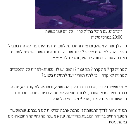
ריברסינג עם מיכל ברז"ל כהן – כל יום שני בשעה
20:00 במרכז טיליה
קרה לך שהיה משהו, שרצית והתכוונת לעשות- ועד היום עוד לא זזת בשביל
העניין הזה ולא הזזת אצבע ? ברור שקרה . ודווקא זה משהו שרצית לעשות
באנרגיה טובה ובכוונה להיטיב, ומכל הלב – – –
למה זה כך ? מה קרה ? מה עצר ? והאם יש לנו נכונות -למרות כל ההסברים
למה זה לא קרה – כן לתת תאריך יעד לתחילת ביצוע ?
אחרי שיצאנו לדרך, אנו כבר בתהליך ההגשמה, וכשנגיע למקום הבא, תהיה
כבר תוצאה כזו או אחרת, ולרוב התוצאה לא תהיה בדיוק כמו שבתכניתנו
הראשונית רצינו ליצור , אבל !- ויש יופי של אבל :
תמיד יציאה לדרך ההגשמה זו מתנת אהבה ובריאות לנו מעצמנו, שתאפשר
המשך החיים ברווחה הנובעת מהידיעה, שלא משנה מה נהייתה התוצאה- אנו
באמת ניסינו !