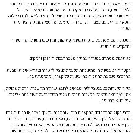
ויעיל ומאפשר גם שחרור טראומות, פחדים ומעצורים שצברנו מרגע לידתנו
ולאורך חיינו, בזמן שמקצבי ועומקי הנשימה המשתנים במהלך התרגול
מאפשרים שינוי מצב גלי המוח מתדרים "לחוצים"- גמא ודלתא , לתדרי אלפא
ותטא המזוהים עם מצבי רוגע, שחרור, טראנס ומדיטציה עמוקה, יצירתיות
ומנוחה.
הטכניקה מבוססת על שיטות נשימה עתיקות יומין ששימשו לריפוי, טיהור
והתקדשות רוחנית.
כל תרגול מסתיים במנוחה עמוקה מעבר לגבולות הזמן והמקום.
הקערות הטיבטיות הן ממשפחת הפעמונים. צלילן טהור וצלול- ואיכותו נובעת
ממרכיבי סגסוגת המתכות מהן עשויה כל קערה, ומהמנגן/ת בה.
מקור הקערות בטיבט. צליליהן מביאים לרוגע, שחרור מחשבות, הרפיה עמוקה ,
איזון ואף מצב טראנס. הקערות מפיקות צליל מרכזי ומעליו עוד כמה צלילים
עיליים=אוברטונים.
תדרי הקול המהדהדים מהקערות בזמן שמונחות על גוף האדם או מנוגנות לידו
מחלחלים אל הגוף הפיזי ורוטטים בתוכו, בעצמות ובדם, עוברים דרך הנוזלים
בגוף- הגוף מורכב מ-70% מים- ומתפשטים אל הגופים האנרגטיים שמסביב
לגוף הפיזי. ההדהוד פועל להבאת מצבי גודש וחסר לכדי איזון, עד לתחושת