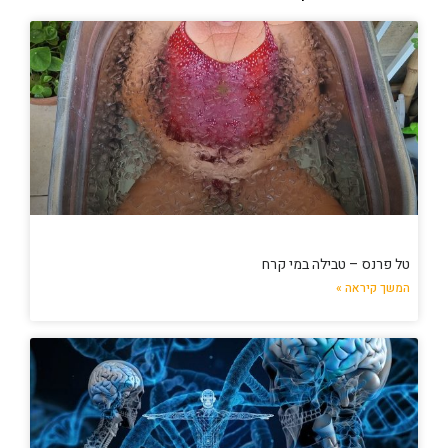
טל פרנס – טבילה במי קרח
המשך קיראה »