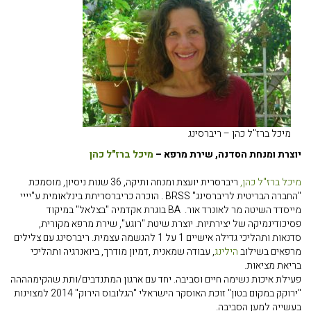
מיכל ברז"ל כהן – ריברסינג
יוצרת ומנחת הסדנה, שירת מרפא –
מיכל ברז"ל כהן
מיכל ברז"ל כהן,
ריברסרית יועצת ומנחה ותיקה, 36 שנות ניסיון, מוסמכת
"החברה הבריטית לריברסינג" BRSS . הוכרה כריברסריתת בינלאומית ע"יייי
מייסדד השיטה מר לאונרד אור. BA בוגרת אקדמיה "בצלאל" במיקוד
פסיכודינמיקה של יצירתיות. יוצרת שיטת "רוגע", שירת מרפא מקורית,
סדנאות ותהליכי גדילה אישיים 1 על 1 להגשמה עצמית. ריברסינג עם צלילים
מרפאים בשילוב
הילינג
, עבודה שמאנית ,דמיון מודרך, ביואנרגיה ותהליכי
בריאת מציאות.
פעילת איכות נשימה חיים וסביבה. יחד עם ארגון המתנדבים/ותת שהקימהההה
"ירוקק במקום בטון" זוכת האוסקר הישראלי "הגלובוס הירוק" 2014 למצוינות
בעשייה למען הסביבה.