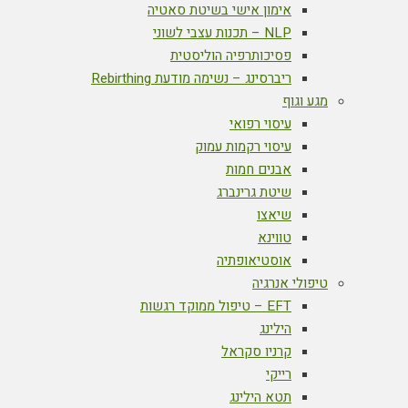
אימון אישי בשיטת סאטיה
NLP – תכנות עצבי לשוני
פסיכותרפיה הוליסטית
ריברסינג – נשימה מודעת Rebirthing
מגע וגוף
עיסוי רפואי
עיסוי רקמות עמוק
אבנים חמות
שיטת גרינברג
שיאצו
טווינא
אוסטיאופתיה
טיפולי אנרגיה
EFT – טיפול ממוקד רגשות
הילינג
קרניו סקראל
רייקי
תטא הילינג