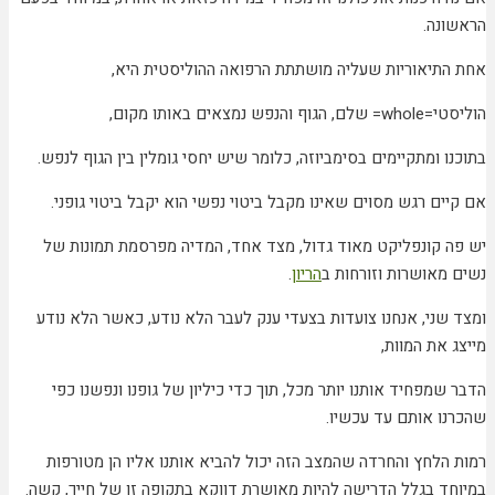
הראשונה.
אחת התיאוריות שעליה מושתתת הרפואה ההוליסטית היא,
הוליסטי=
whole
= שלם, הגוף והנפש נמצאים באותו מקום,
בתוכנו ומתקיימים בסימביוזה, כלומר שיש יחסי גומלין בין הגוף לנפש.
אם קיים רגש מסוים שאינו מקבל ביטוי נפשי הוא יקבל ביטוי גופני.
יש פה קונפליקט מאוד גדול, מצד אחד, המדיה מפרסמת תמונות של
נשים מאושרות וזורחות ב
הריון
.
ומצד שני, אנחנו צועדות בצעדי ענק לעבר הלא נודע, כאשר הלא נודע
מייצג את המוות,
הדבר שמפחיד אותנו יותר מכל, תוך כדי כיליון של גופנו ונפשנו כפי
שהכרנו אותם עד עכשיו.
רמות הלחץ והחרדה שהמצב הזה יכול להביא אותנו אליו הן מטורפות
במיוחד בגלל הדרישה להיות מאושרת דווקא בתקופה זו של חייך, קשה.