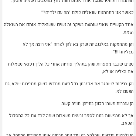
ההתמודדות היא שמצד אחד אנחנו חוות לחץ מהסביבה שאינו פוסק
;
כאשר אנו מתחתנות שואלים כולם "מה עם ילדים?"
אחד הקשיים שאני שומעת בעיקר זה נשים ששואלים אותם את השאלה
הזאת,
והן מתחמקות באלגנטיות שרק בא להן לצרוח "אני רוצה אך לא
מצליחה!!!!"
נשים שכבר מספרות שהן בתהליך פוריות אחרי כל הליך רפואי נשאלות
אם הצליח או לא,
והן צריכות לשחזר את אכזבתן בכל פעם מחדש כשהן מספרות שלא, גם
הפעם לא.
הן עוברות משהו מכונן בחייהן, חוויה קשה,
אך לא מרגישות בנוח לספר ובעצם נשארות שמה לבד עם כל התסכול
והכאב.
הן נלחצות ויודעות שהלחץ רק עוד יותר מרחיק אותן מההיריון המיוחל אך