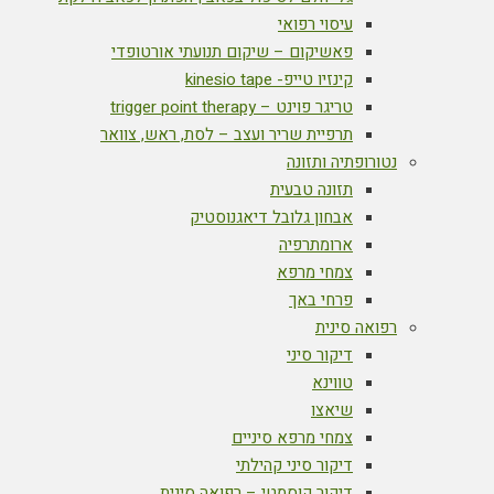
עיסוי רפואי
פאשיקום – שיקום תנועתי אורטופדי
קינזיו טייפ- kinesio tape
טריגר פוינט – trigger point therapy
תרפיית שריר ועצב – לסת, ראש, צוואר
נטורופתיה ותזונה
תזונה טבעית
אבחון גלובל דיאגנוסטיק
ארומתרפיה
צמחי מרפא
פרחי באך
רפואה סינית
דיקור סיני
טווינא
שיאצו
צמחי מרפא סיניים
דיקור סיני קהילתי
דיקור קוסמטי – רפואה סינית