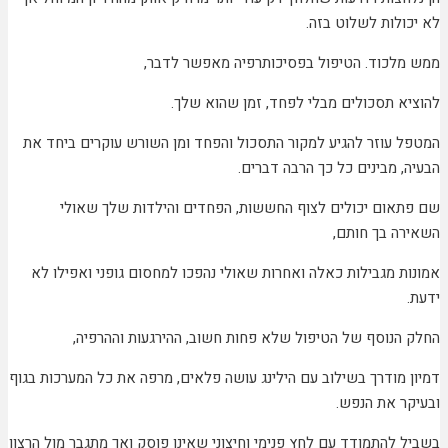
לא יכולות לשלוט בזה.
ממש מלכוד. הטיפול בפסיכותרפיה מאפשר לדבר,
להוציא תסכולים מבלי לפחד, זמן שהוא שלך.
המטפל עוזר להגיע למקור התסכול והפחד ומן השורש עוקרים ביחד את
הבעיה, מבינים כל כך הרבה דברים.
שם פתאום יכולים לצוף החששות, הפחדים והילדות שלך שאולי
השאירה בך חותם,
אמונות מגבילות כאלה ואחרות שאולי נהפכו למחסום גופני ואפילו לא
ידעת.
החלק הנוסף של הטיפול שלא פחות חשוב, ההירגעות וההרפיה,
דמיון מודרך בשילוב עם הילינג עושה פלאים, מרפה את כל המערכות בגוף
ובעיקר את הנפש.
בשביל להתמודד עם לחץ פנימי וחיצוני שאינו פוסק ואך מתגבר מול הרצון