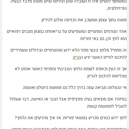
המשותף לנשים אלו זו העובדה שהן הרגישו שיש משהו מלבד הבעיה
הפיזיולוגית,
משהו בתוך עצמן שמעכב את הכניסה שלהן להיריון.
אחד הגורמים הנפשיים המשפיעים על בריאותינו במגוון מצבים רפואיים
הוא לחץ וכן, גם באי פוריות.
זה מתחיל מלחץ טבעי מפני הלא ידוע ומהשינויים הגדולים שעתידיים
להיכנס לחיינו כאשר יגיע ה
הריון
.
אך זה כעין וכאפס לעומת הלחץ הסביבתי והפנימי כאשר אנחנו לא
מצליחות להיכנס להריון.
אי ההצלחה מביאה עמה בדרך כלל גם תחושת כישלון ואשמה.
במיוחד אם מוצאים בעיה ספציפית אצל הגבר או האישה, דבר שעלול
להוביל לתחושות קשות.
לחץ ידוע כגורם מכריע בנושאי פוריות. אז איך מרגיעים את הלחץ?