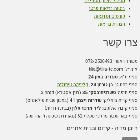
מסלול שיווק מטפלים
ביטוח בריאות פרטי
קורסים וסדנאות
הצהרת בריאות
צרו קשר
משרד ראשי: 072-2500493
אימייל: tilia@tilia-tc.com
סניף ת"א:
סעדיה גאון 24
סניף רמת גן:
בן גוריון 24,
קליניקה טיפולית
.
סניף חיפה:
טשרניחובסקי 35
(בנין אסטרא) קומה 3.
סניף קרית ביאליק:
שדרות ויצמן 41
(במכון שגית פילאטיס)
סניף קיבוץ אלונים:
ליד מרכז אלון
(בבית הדורות)
סניף באר שבע: מרדכי מקלף 62 (מאוחדת שכונה ו׳ החדשה)
רייבן מדיה - קידום ובניית אתרים