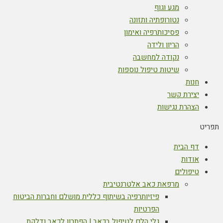
מגע וגוף
נטורופתיה ותזונה
פסיכותרפיה ואימון
הריון ולידה
נקודה למחשבה
שיטות טיפול נוספות
חנות
יצירת קשר
הצהרת נגישות
תפריט
דף הבית
אודות
טיפולים
מרפאת כאב אלטרנטיבית
פיזיותרפיה בשיתוף כללית מושלם וחברות הביטוח
הפרטיות
גלי הלם לטיפול בכאב | הפתרון לכאב ודלקת