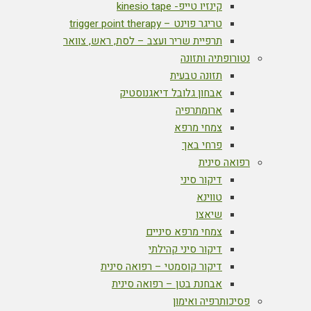
קינזיו טייפ- kinesio tape
טריגר פוינט – trigger point therapy
תרפיית שריר ועצב – לסת, ראש, צוואר
נטורופתיה ותזונה
תזונה טבעית
אבחון גלובל דיאגנוסטיק
ארומתרפיה
צמחי מרפא
פרחי באך
רפואה סינית
דיקור סיני
טווינא
שיאצו
צמחי מרפא סיניים
דיקור סיני קהילתי
דיקור קוסמטי – רפואה סינית
אבחנת בטן – רפואה סינית
פסיכותרפיה ואימון