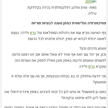
מאת- שרון שלהב רפלקסולוגית בכירה בקליניקת
טיליה.
פסיכותרפיה הוליסטית כמתן מענה לבעיות פוריות
גוף האישה מביא עמו את היכולות המופלאות של
הריון
ולידה. בעצם
לאשה יכולת לברוא יש מאין, יכולת אלוהית לכל הדעות.
נשמע מדהים נכון?
נכון, אך יחד עם זאת אף אחד לא שאל אותנו אם זהו רצוננו ונדמה
לפעמים שאנחנו חייבות באופן מובן מאליו לספק את השרות הזה
שנקרא
הריון
ולידה.
אני יודעת שלחלק זה בא בקלות ובטבעיות, אך מה עם אלה שלא זו
תחושתן?
האם הן פושעות? או שיש להן כל זכות להרגיש באופן אינדיבידואלי את
שעל ליבן ללא שיפוט וביקורת?
אם נהיה כנות את כולנו זה מפחיד במידה כזאת או אחרת, במיוחד בפעם