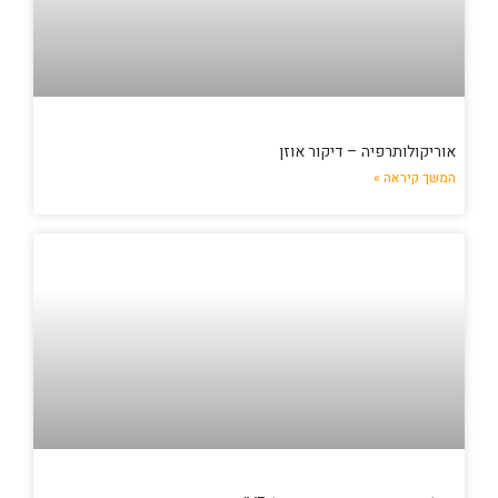
אוריקולותרפיה – דיקור אוזן
המשך קיראה »