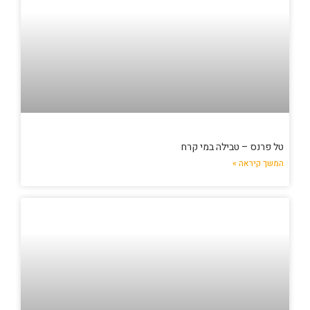
טל פרנס – טבילה במי קרח
המשך קיראה »