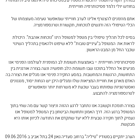
במהלך הקורס השנתי להכשרת מטפלים בפסיכותרפיה אינטגרטיבית המתחיל
בחודש יולי נלמד פסיכותרפיה חווייתית.
אתם מוזמנים להצטרף אלינו לערב חווייתי שמאפשר טעימה מעוצמתו של
הכלי הטיפולי הזה ודגשים לנוכחות, תקשורת וטרנספורמציה.
בסיס לכל תהליך טיפולי בין מטפל למטופל הינו "נוכחות אוהבת". היכולת
לראות את המטופל ב"עיניים טובות" ללא שיפוט ולהאמין בתהליך השינוי
שכבר החל מן המבט הראשון.
פסיכותרפיה חווייתית – באמצעות תשומת לב המופנית לעולמנו הפנימי אנו
מגיעים אל החלל בתוכנו שבו תשומת הלב חופשיה ונעה בצורה אורגנית בין
התחושות, הרגשות והמחשבות. במסע החקירה פנימי אנו מגלים את הצורה בה
האדם מארגן את חוויית המציאות שלו ומגלים היכן יש הנחות יסוד, מנגנונים
ואסטרטגיות שפותחו בעבר שכעת לא משרתות יותר ומאפשרים
לטרנספורמציה להתבצע.
בצורה תומכת וקשובה אנו נתחבר לרגע ההווה וניצור קשר עם מה שחי בתוך
המטופל ברגע הזה. דרך האמון ותחושת הביטחון בין המטפל למטופל אנו
נעמיק לתוך חקירה טבעית ללא יעד שתקדם את התודעה לכיוון אותו היא
מבקשת.
הערב יתקיים בסטודיו "טיליה" ברחוב סעדיה גאון 24 בתל אביב ב 09.06.2016