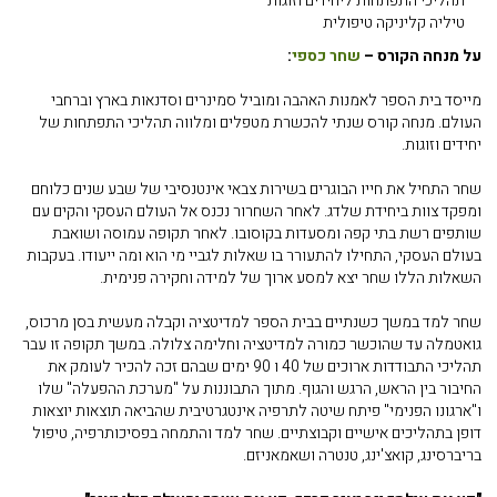
תהליכי התפתחות ליחידים וזוגות
טיליה קליניקה טיפולית
על מנחה הקורס –
שחר כספי
:
מייסד בית הספר לאמנות האהבה ומוביל סמינרים וסדנאות בארץ וברחבי
העולם. מנחה קורס שנתי להכשרת מטפלים ומלווה תהליכי התפתחות של
יחידים וזוגות.
שחר התחיל את חייו הבוגרים בשירות צבאי אינטנסיבי של שבע שנים כלוחם
ומפקד צוות ביחידת שלדג. לאחר השחרור נכנס אל העולם העסקי והקים עם
שותפים רשת בתי קפה ומסעדות בקוסובו. לאחר תקופה עמוסה ושואבת
בעולם העסקי, התחילו להתעורר בו שאלות לגביי מי הוא ומה ייעודו. בעקבות
השאלות הללו שחר יצא למסע ארוך של למידה וחקירה פנימית.
שחר למד במשך כשנתיים בבית הספר למדיטציה וקבלה מעשית בסן מרכוס,
גואטמלה עד שהוכשר כמורה למדיטציה וחלימה צלולה. במשך תקופה זו עבר
תהליכי התבודדות ארוכים של 40 ו 90 ימים שבהם זכה להכיר לעומק את
החיבור בין הראש, הרגש והגוף. מתוך התבוננות על "מערכת ההפעלה" שלו
ו"ארגונו הפנימי" פיתח שיטה לתרפיה אינטגרטיבית שהביאה תוצאות יוצאות
דופן בתהליכים אישיים וקבוצתיים. שחר למד והתמחה בפסיכותרפיה, טיפול
בריברסינג, קואצ'ינג, טנטרה ושאמאניזם.