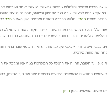
 עוברת שינויים וטלטלות גופניות, נפשיות ורגשיות כאחד הגורמות לה ל
ה במשקל גורמת לבעיות יציבה בגב התחתון ובצוואר, מבחינה רגשית ההור
מבחינה נפשית
ההריון
מלווה בהרבה חששות ומתחים כגון: האם ה
עובר
בריא
 הללו, מה גם שמשככי כאבים אינם רצויים בתקופה זאת. העיסוי לא רק
 והלימפה ולהזרים יותר דם וחמצן לשרירים – דבר המתבטא בהורדת עייפו
ם כבעייתיים בהריון – כאבי אגן, גב תחתון וצוואר. העיסוי עובד ברמה ה
תחושת נוחות מירבית.
ותו אופן על העובר, החווה את הרגעת כל המערכות בגוף אמו ומקבל את ההש
שלושת החודשים הראשונים הידועים כרגישים יותר ועד סוף ההיריון, בס
ם שאינם מומלצים בזמן
הריון
.