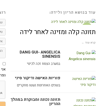
עוד בנושא הריון ולידה:
רוצ
שם
מלא
הריון וליד
טלפו
תזונה קלה ומזינה לאחר לידה
ה
אימי
קרא עוד ←
הודע
DANG GUI- ANGELICA
SINENSIS
אני
במערב הצמח זכה לכינוי
מאש
את
אני 
איסו
הפרט
הפרט
פוריות האישה ודיקור סיני
שמס
בהת
בשנים האחרונות נעשו מחקרים
למדי
הפרט
באת
תזונה נכונה ומבוקרת במהלך
ההריון