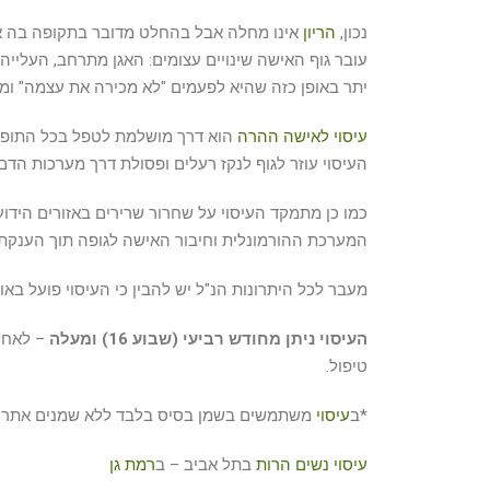
נכון,
הריון
אינו מחלה אבל בהחלט מדובר בתקופה בה אישה
עובר גוף האישה שינויים עצומים: האגן מתרחב, העליי
יתר באופן כזה שהיא לפעמים "לא מכירה את עצמה" ו
עיסוי לאישה ההרה
הוא דרך מושלמת לטפל בכל התופעות
העיסוי עוזר לגוף לנקז רעלים ופסולת דרך מערכות הדם
כמו כן מתמקד העיסוי על שחרור שרירים באזורים הידועי
המערכת ההורמונלית וחיבור האישה לגופה תוך הענקת 
מעבר לכל היתרונות הנ"ל יש להבין כי העיסוי פועל בא
העיסוי ניתן מחודש רביעי (שבוע 16) ומעלה
– לאחר 
טיפול.
*ב
עיסוי
משתמשים בשמן בסיס בלבד ללא שמנים אתריי
עיסוי נשים הרות
בתל אביב – ב
רמת גן