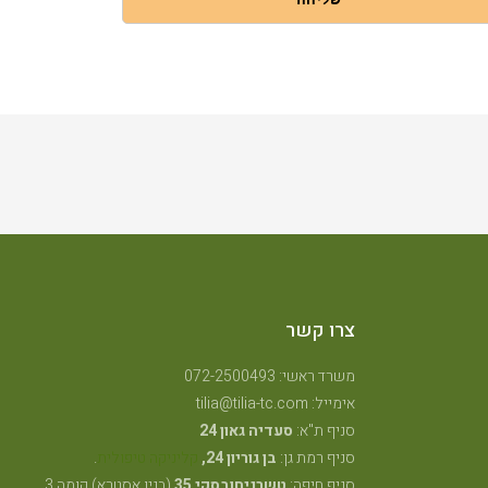
שליחה
צרו קשר
משרד ראשי: 072-2500493
אימייל: tilia@tilia-tc.com
סניף ת"א:
סעדיה גאון 24
סניף רמת גן:
בן גוריון 24,
קליניקה טיפולית
.
סניף חיפה:
טשרניחובסקי 35
(בנין אסטרא) קומה 3.