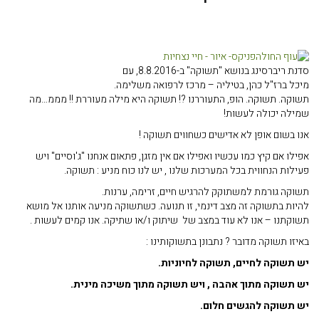
סדנת ריברסינג בנושא "תשוקה" ב-8.8.2016, עם
מיכל ברז"ל כהן, בטיליה – מרכז לרפואה משלימה.
תשוקה. תשוקה. הופ, התעוררנו ?! תשוקה היא מילה מעוררת !! מממ…מה
שמילה יכולה לעשות!
אנו בשום אופן לא אדישים כשחווים תשוקה !
אפילו אם קיץ כמו עכשיו ואפילו אם אין מזגן, פתאום אנחנו "ג'וסיים" ויש
פעילות הנחווית בכל המערכות שלנו , יש לנו כוח מניע : תשוקה.
תשוקה גורמת למשתוקק להרגיש חיים, זרימה, ערנות.
להיות בתשוקה זה מצב דינמי, זו תנועה. כשתשוקה מניעה אותנו אל מושא
תשוקתנו – אנו לא עוד במצב של שיתוק ו/או שתיקה. אנו קמים לעשות .
באיזו תשוקה מדובר ? נתבונן בתשוקותינו :
יש תשוקה לחיים, תשוקה לחיוניות.
יש תשוקה מתוך אהבה , ויש תשוקה מתוך משיכה מינית.
יש תשוקה להגשים חלום.