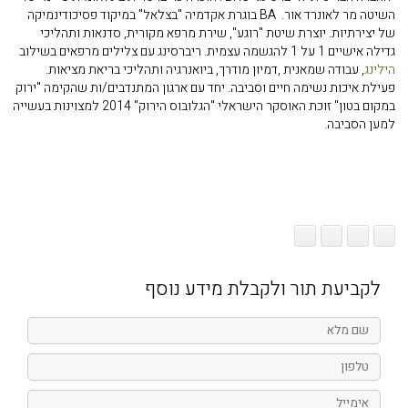
השיטה מר לאונרד אור. BA בוגרת אקדמיה "בצלאל" במיקוד פסיכודינמיקה
של יצירתיות. יוצרת שיטת "רוגע", שירת מרפא מקורית, סדנאות ותהליכי
גדילה אישיים 1 על 1 להגשמה עצמית. ריברסינג עם צלילים מרפאים בשילוב
הילינג
, עבודה שמאנית ,דמיון מודרך, ביואנרגיה ותהליכי בריאת מציאות.
פעילת איכות נשימה חיים וסביבה. יחד עם ארגון המתנדבים/ות שהקימה "ירוק
במקום בטון" זוכת האוסקר הישראלי "הגלובוס הירוק" 2014 למצוינות בעשייה
למען הסביבה.
לקביעת תור ולקבלת מידע נוסף
שם
מלא
טלפון
אימייל