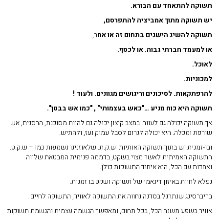
תשוקה להתאחד עם הבורא.
יש תשוקה מתוך אמביציה להתפרסם,
תשוקה להשיג הישגים בתחום זה או אח
ר,
או למעמד חברתי גבוה. או לכסף.
לאוכל.
למכוניות.
להרפתקאות. לסיכונים וריגושים מגוונים. ולעוד !
תשוקה היא כוח מניע …"כאש בעצמותי" , "כמו אש בבטן".
אך תשוקה יכולה גם לעוור. במצב קיצון יכולה גם להיות מסוכנת, הרסנית, אש
שורפת ומכלה. היא יכולה לגרום לסבל עמוק ועז, ולהתיש.
ובו-זמנית יש בתוך תשוקה האותיות ש.ק.ת. שלאוזנינו נשמעות כמו – ש.ק.ט.
התשוקה האמיתית לאשר מצוי בשקט, בדממה פנימית המבטאת שלווה
ואחדות עם הכל, היא איחוד התשוקות כולן.
נפלא לחיות באיזון דינאמי של תשוקה ושקט בו זמנית.
בריברסינג שנתרגל בסדנה נחווה את התשוקה לאוויר, התשוקה לחיים .
אוויר בשפע משנה הכל, בכל תחום, ומאפשר הגשמה עצמית והגשמת תשוקות