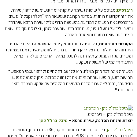
כי מזין חיים לכל תא ומגביר כוחות ומחזק ומבריא .
ריברסינג
מבוסס על שיטות נשימה עתיקות-יומין ששימשו לריפוי, טיהור,
איזון והתקדשות רוחנית. בסדנה הקרובה שנושאה הוא "הכלה וקבלה" ננשום
בריברסינג את הנשימה המודעת בהשפעת תדרי צלילי שירת מרפא שיהדהדו
ויושרו ליד על ומעל גופנו, נשתחרר בזמן שמעבר לזמן , נצלול ונעוף כמו שאנו
רוצים בעת שאנו רגועים ומאוזנים: באהבה.
הקערות הטיבטיות
, כלי נגינה קסום ועתיק-יומין המשמש עד היום להרגעת
התודעה הודות לעדינות צליליהן החודרים ברכות לעומק תאינו, דמנו ועצמותינו
ומשרים מנוחה עמוקה, תהדהדנה לתוכנו במהלך הריברסינג לאיזון במהלך
החיבור הדינמי של תשוקה ושקט…
הנשימה אינה דבר מובן מאליו. היא כלי עבודה לחיים ולריפוי עצמי המאפשר
תחושת רוגע, חופש ושמחת חיים. את זה נחווה בסדנה .ניתן להגיע למפגש
חד-פעמי , ומומלץ לעבור סדרת מפגשים תהליכית עם אפקט מצטבר. בואו
בסקרנות !!
מיכל ברז"ל כהן – ריברסינג
יוצרת ומנחת הסדנה, שירת מרפא –
מיכל ברז"ל כהן
מיכל ברז"ל כהן,
ריברסרית יועצת ומנחה ותיקה, 36 שנות ניסיון, מוסמכת
"החברה הבריטית לריברסינג" BRS . הוכרה כריברסרית בינלאומית ע"י מייסד