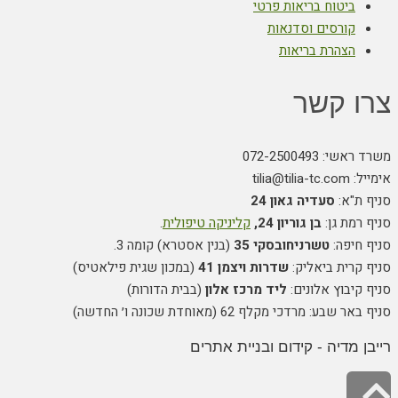
ביטוח בריאות פרטי
קורסים וסדנאות
הצהרת בריאות
צרו קשר
משרד ראשי: 072-2500493
אימייל: tilia@tilia-tc.com
סניף ת"א:
סעדיה גאון 24
סניף רמת גן:
בן גוריון 24,
קליניקה טיפולית
.
סניף חיפה:
טשרניחובסקי 35
(בנין אסטרא) קומה 3.
סניף קרית ביאליק:
שדרות ויצמן 41
(במכון שגית פילאטיס)
סניף קיבוץ אלונים:
ליד מרכז אלון
(בבית הדורות)
סניף באר שבע: מרדכי מקלף 62 (מאוחדת שכונה ו׳ החדשה)
רייבן מדיה - קידום ובניית אתרים
גלילה