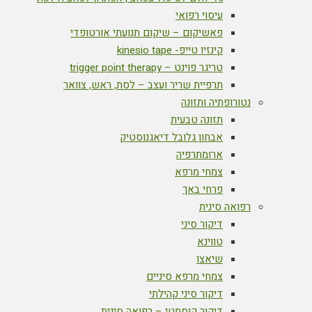
עיסוי רפואי
פאשיקום – שיקום תנועתי אורטופדי
קינזיו טייפ- kinesio tape
טריגר פוינט – trigger point therapy
תרפיית שריר ועצב – לסת, ראש, צוואר
נטורופתיה ותזונה
תזונה טבעית
אבחון גלובל דיאגנוסטיק
ארומתרפיה
צמחי מרפא
פרחי באך
רפואה סינית
דיקור סיני
טווינא
שיאצו
צמחי מרפא סיניים
דיקור סיני קהילתי
דיקור קוסמטי – רפואה סינית