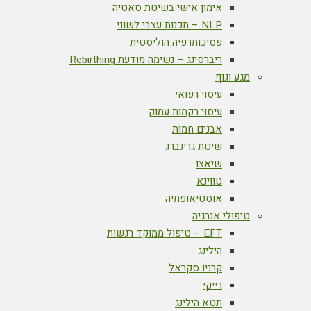
אימון אישי בשיטת סאטיה
NLP – תכנות עצבי לשוני
פסיכותרפיה הוליסטית
ריברסינג – נשימה מודעת Rebirthing
מגע וגוף
עיסוי רפואי
עיסוי רקמות עמוק
אבנים חמות
שיטת גרינברג
שיאצו
טווינא
אוסטיאופתיה
טיפולי אנרגיה
EFT – טיפול ממוקד רגשות
הילינג
קרניו סקראל
רייקי
תטא הילינג