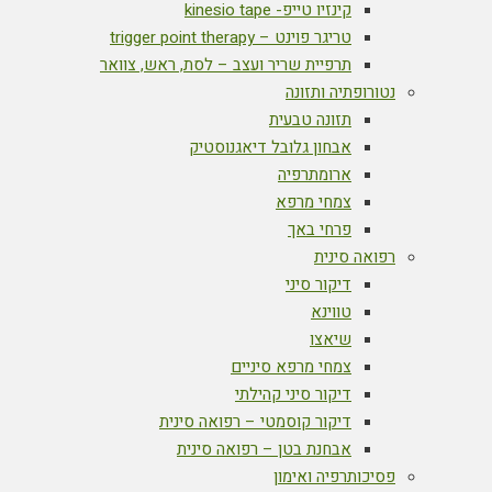
קינזיו טייפ- kinesio tape
טריגר פוינט – trigger point therapy
תרפיית שריר ועצב – לסת, ראש, צוואר
נטורופתיה ותזונה
תזונה טבעית
אבחון גלובל דיאגנוסטיק
ארומתרפיה
צמחי מרפא
פרחי באך
רפואה סינית
דיקור סיני
טווינא
שיאצו
צמחי מרפא סיניים
דיקור סיני קהילתי
דיקור קוסמטי – רפואה סינית
אבחנת בטן – רפואה סינית
פסיכותרפיה ואימון