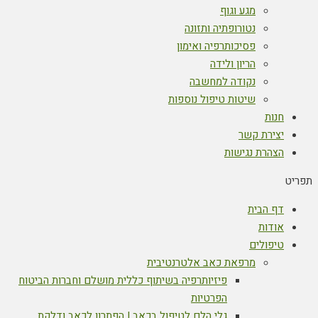
מגע וגוף
נטורופתיה ותזונה
פסיכותרפיה ואימון
הריון ולידה
נקודה למחשבה
שיטות טיפול נוספות
חנות
יצירת קשר
הצהרת נגישות
תפריט
דף הבית
אודות
טיפולים
מרפאת כאב אלטרנטיבית
פיזיותרפיה בשיתוף כללית מושלם וחברות הביטוח
הפרטיות
גלי הלם לטיפול בכאב | הפתרון לכאב ודלקת