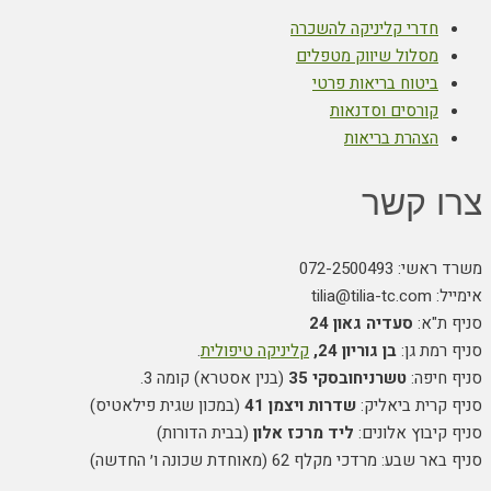
חדרי קליניקה להשכרה
מסלול שיווק מטפלים
ביטוח בריאות פרטי
קורסים וסדנאות
הצהרת בריאות
צרו קשר
משרד ראשי: 072-2500493
אימייל: tilia@tilia-tc.com
סניף ת"א:
סעדיה גאון 24
סניף רמת גן:
בן גוריון 24,
קליניקה טיפולית
.
סניף חיפה:
טשרניחובסקי 35
(בנין אסטרא) קומה 3.
סניף קרית ביאליק:
שדרות ויצמן 41
(במכון שגית פילאטיס)
סניף קיבוץ אלונים:
ליד מרכז אלון
(בבית הדורות)
סניף באר שבע: מרדכי מקלף 62 (מאוחדת שכונה ו׳ החדשה)