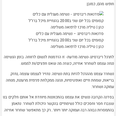
חופש מהם, כמובן.
סדנאות ריברסינג – נשימה מעגלית עם כלים
קסומים בכל יום שני ב20:00 בהנחיית מיכל ברז"ל
כהן | טיליה מרכז לרפואה משלימה
לתרגל ריברסינג-נשימה מודעת- זו הזדמנות לנשום לרווחה. בזמן הנשימה
ננחה עצמנו לשחרור אחיזה, כשזה מה שאנו חפצים/ות לממש.
נשחרר עצמנו מההרגל להיות בתת-נשימה. נחזיר לעצמנו עוצמה ,נחזק
בריאות, שמחת חיים ואופטימיות, ונהנה ממקלחת פנימית מרעננת, מנוחה
עמוקה ושחרור.
בסדנה הקרובה ננשים את עצמנו בהתכווננות מיוחדת אל אותם חלקים בנו
שצברו חסר וחסכים כולל נשימתיים בהקשר היכולת לשחרר. נתאמן
בהתמסרות גבוהה רבה ועמוקה יותר ויותר…רק כך מתאפשר שחרור אחיזה.