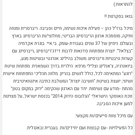
להתראות:)
בואו בסקרנות !!
מיכל ברז"ל כהן – פעילת איכות נשימה, חיים וסביבה. ריברסרית ומנחה
ותיקה, מוסמכת ארגון הריברסינג הבריטי, מחלוצי/ות הריברסינג בארץ
ובעולם. ניסיון של 37 שנים בעבודת-עומק. בי.איי. בוגרת אקדמיה
"בצלאל". יוצרת ומפתחת סדנאות לרבות דידג'ריברסינג ,ריברסינג עם
קערות טיבטיות וריברסינג משולב בהילינג אנרגטי ובשיטות מגע,
ביואנרגיה, צ'אנלינג וצלילי מרפא. הילרית בדרך השמאנית. מפתחת שיטת
"רוגע" המתאימה לכל, כולל לנשים בהריון. מלווה תהליכי התפתחות אישית
ושינוי, יועצת בשיטת "חשיבה יוצרת" המשלבת כתיבה אינטואיטיבית
מהתת -מודע עם נשימות. יחד עם הארגון שהקימה "ירוק במקום בטון"
זוכת האוסקר הישראלי "הגלובוס הירוק 2014" בכנסת ישראל, על מצוינות
למען איכות הסביבה.
עם מיכל צוות סייעים/ות מקצועי.
כל הפעילויות -עם קבוצות ועם יחידים/ות. בעברית ובאנגלית.