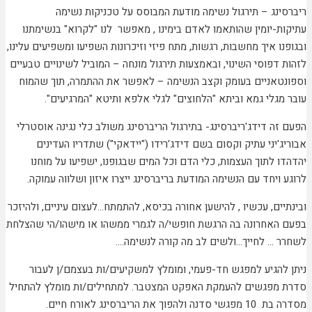
ריברסינג – תירגול נשימה מודעת המבוסס על טכניקות נשימה
עתיקות-יומין שהותאמו לאדם בימינו , מאפשר לנו "לקרוא" בנשימתנו
ובגופנו איך מחשבות, רגשות, מתח פיזי וזיכרונות השפיעו ומשפיעים עלינו,
לזהות דפוסי השינוי, ובאמצעות תירגול מונחה – המוביל לשינויים טבעיים
וספונטאניים בעומק וקצב הנשימה – לאפשר את ההתמרה, תוך שהמוח
עובר מגלי גמא וביתא "הלחוצים" לגלי אלפא ותיטא "המרגיעים".
הפעם זה דידג'ריברסינג- בתירגול הריברסינג משולב כלי נגינה אוסטרלי
אבוריג'יני עתיק וקסום בשם דידג'רידו ("יידאקי") שתדריו העדינים
יהדהדו לתוך העצמות, כלי הדם וכל המים שבגופנו, ישפיעו על מוחנו
לרוגע ויחד עם הנשימה המודעת בריברסינג ייצרו איזון ושלווה עמוקה.
ובינתיים, עכשיו , להישען אחורה בכיסא, להתמתח…לעצום עיניים, ולהיזכר
בפעם האחרונה בה הרגשת חופשי/ה לגמרי ממשהו או מישהו/הי שהצלחת
לשחרר … לחייך…ולשים לב מה קורה לנשימה….
ניתן להגיע למפגש חד-פעמי, ומומלץ למשקיעים/ות בעצמם/ן לעבור
סדרת מפגשים להעמקת האפקט המצטבר. למתחילים/ות מומלץ להתחיל
מסדרה בת 10 מפגשי סדנה ולהפוך את הריברסינג לאורח חיים.