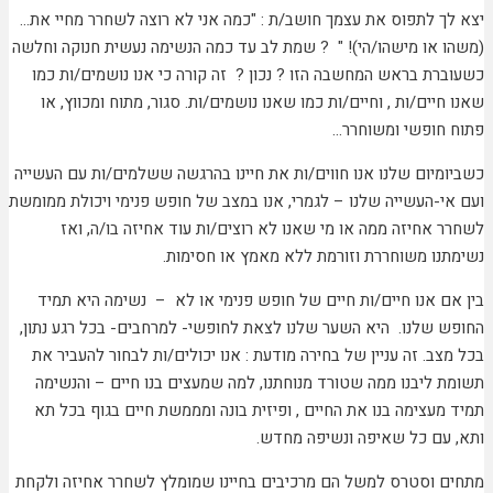
יצא לך לתפוס את עצמך חושב/ת : "כמה אני לא רוצה לשחרר מחיי את…
(משהו או מישהו/הי)! " ? שמת לב עד כמה הנשימה נעשית חנוקה וחלשה
כשעוברת בראש המחשבה הזו ? נכון ? זה קורה כי אנו נושמים/ות כמו
שאנו חיים/ות , וחיים/ות כמו שאנו נושמים/ות. סגור, מתוח ומכווץ, או
פתוח חופשי ומשוחרר…
כשביומיום שלנו אנו חווים/ות את חיינו בהרגשה ששלמים/ות עם העשייה
ועם אי-העשייה שלנו – לגמרי, אנו במצב של חופש פנימי ויכולת ממומשת
לשחרר אחיזה ממה או מי שאנו לא רוצים/ות עוד אחיזה בו/ה, ואז
נשימתנו משוחררת וזורמת ללא מאמץ או חסימות.
בין אם אנו חיים/ות חיים של חופש פנימי או לא – נשימה היא תמיד
החופש שלנו. היא השער שלנו לצאת לחופשי- למרחבים- בכל רגע נתון,
בכל מצב. זה עניין של בחירה מודעת : אנו יכולים/ות לבחור להעביר את
תשומת ליבנו ממה שטורד מנוחתנו, למה שמעצים בנו חיים – והנשימה
תמיד מעצימה בנו את החיים , ופיזית בונה ומממשת חיים בגוף בכל תא
ותא, עם כל שאיפה ונשיפה מחדש.
מתחים וסטרס למשל הם מרכיבים בחיינו שמומלץ לשחרר אחיזה ולקחת