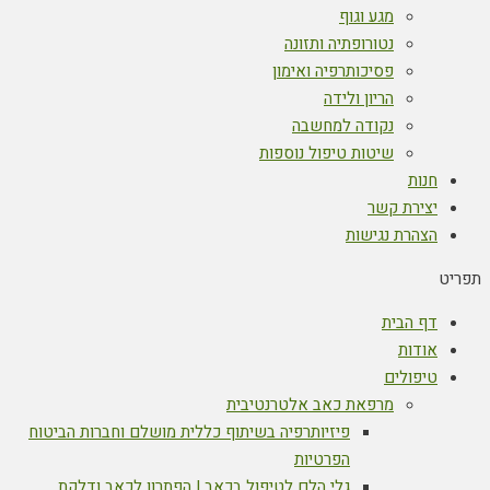
מגע וגוף
נטורופתיה ותזונה
פסיכותרפיה ואימון
הריון ולידה
נקודה למחשבה
שיטות טיפול נוספות
חנות
יצירת קשר
הצהרת נגישות
תפריט
דף הבית
אודות
טיפולים
מרפאת כאב אלטרנטיבית
פיזיותרפיה בשיתוף כללית מושלם וחברות הביטוח
הפרטיות
גלי הלם לטיפול בכאב | הפתרון לכאב ודלקת