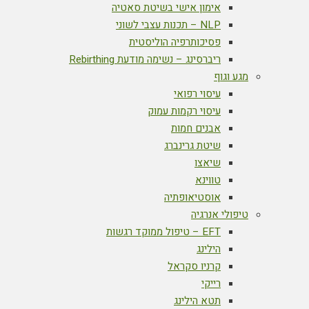
אימון אישי בשיטת סאטיה
NLP – תכנות עצבי לשוני
פסיכותרפיה הוליסטית
ריברסינג – נשימה מודעת Rebirthing
מגע וגוף
עיסוי רפואי
עיסוי רקמות עמוק
אבנים חמות
שיטת גרינברג
שיאצו
טווינא
אוסטיאופתיה
טיפולי אנרגיה
EFT – טיפול ממוקד רגשות
הילינג
קרניו סקראל
רייקי
תטא הילינג