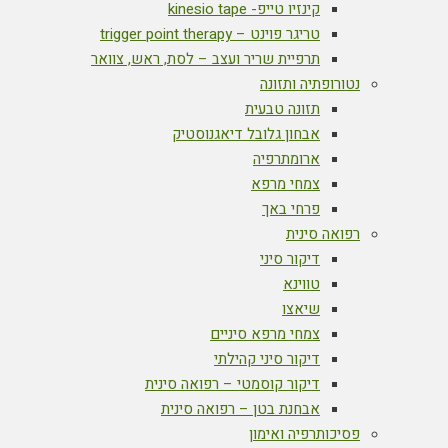
קינזיו טייפ- kinesio tape
טריגר פוינט – trigger point therapy
תרפיית שריר ועצב – לסת, ראש, צוואר
נטורופתיה ותזונה
תזונה טבעית
אבחון גלובל דיאגנוסטיק
ארומתרפיה
צמחי מרפא
פרחי באך
רפואה סינית
דיקור סיני
טווינא
שיאצו
צמחי מרפא סיניים
דיקור סיני קהילתי
דיקור קוסמטי – רפואה סינית
אבחנת בטן – רפואה סינית
פסיכותרפיה ואימון