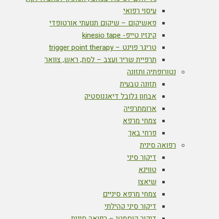
עיסוי רפואי
פאשיקום – שיקום תנועתי אורטופדי
קינזיו טייפ- kinesio tape
טריגר פוינט – trigger point therapy
תרפיית שריר ועצב – לסת, ראש, צוואר
נטורופתיה ותזונה
תזונה טבעית
אבחון גלובל דיאגנוסטיק
ארומתרפיה
צמחי מרפא
פרחי באך
רפואה סינית
דיקור סיני
טווינא
שיאצו
צמחי מרפא סיניים
דיקור סיני קהילתי
דיקור קוסמטי – רפואה סינית