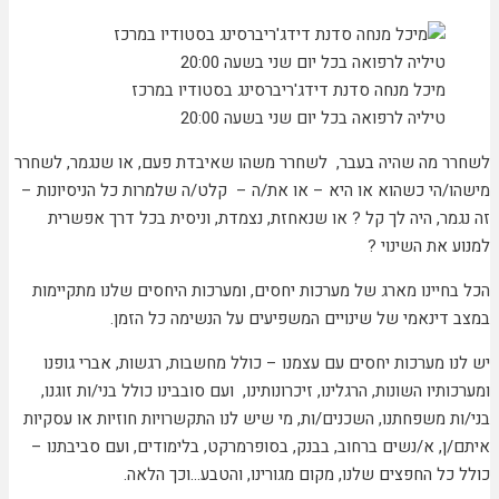
מיכל מנחה סדנת דידג'ריברסינג בסטודיו במרכז
טיליה לרפואה בכל יום שני בשעה 20:00
לשחרר מה שהיה בעבר, לשחרר משהו שאיבדת פעם, או שנגמר, לשחרר
מישהו/הי כשהוא או היא – או את/ה – קלט/ה שלמרות כל הניסיונות –
זה נגמר, היה לך קל ? או שנאחזת, נצמדת, וניסית בכל דרך אפשרית
למנוע את השינוי ?
הכל בחיינו מארג של מערכות יחסים, ומערכות היחסים שלנו מתקיימות
במצב דינאמי של שינויים המשפיעים על הנשימה כל הזמן.
יש לנו מערכות יחסים עם עצמנו – כולל מחשבות, רגשות, אברי גופנו
ומערכותיו השונות, הרגלינו, זיכרונותינו, ועם סובבינו כולל בני/ות זוגנו,
בני/ות משפחתנו, השכנים/ות, מי שיש לנו התקשרויות חוזיות או עסקיות
איתם/ן, א/נשים ברחוב, בבנק, בסופרמרקט, בלימודים, ועם סביבתנו –
כולל כל החפצים שלנו, מקום מגורינו, והטבע…וכך הלאה.