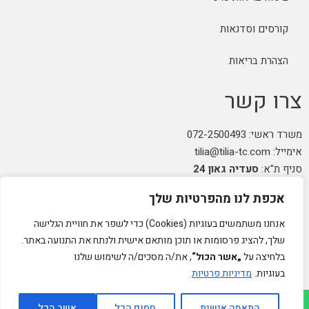
קורסים וסדנאות
הצהרת בריאות
צרו קשר
משרד ראשי: 072-2500493
אימייל: tilia@tilia-tc.com
סניף ת"א:
סעדיה גאון 24
סניף רמת גן:
בן גוריון 24,
קליניקה טיפולית
.
אכפת לנו מהפרטיות שלך
סניף חיפה:
טשרניחובסקי 35
(בנין אסטרא) קומה 3.
סניף קרית ביאליק:
שדרות ויצמן 41
(במכון שגית פילאטיס)
אנחנו משתמשים בעוגיות (Cookies) כדי לשפר את חוויית הגלישה
סניף קיבוץ אלונים:
ליד מרכז אלון
(בבית הדורות)
שלך, להציג פרסומות או תוכן מותאם אישית ולנתח את התנועה באתר.
סניף באר שבע: מרדכי מקלף 62 (מאוחדת שכונה ו׳ החדשה)
בלחיצה על
„אשר הכול“
, את/ה מסכים/ה לשימוש שלנו
בעוגיות.
מדיניות פרטיות
רייבן מדיה - קידום ובניית אתרים
גלילה
התאמה אישית
חסום הכל
אשר הכל