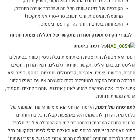
החומר הנלמד בקורס התקשור הוא מקורי, מעניין ומרתק.
הקורסים של דפנה שונים מכל מה שהכרתי: אווירה מיוחדת,
מחשמלת ומיסטית, והכי חשוב, סוף-סוף אני מתקשר!
התפתחות בתחום הרוחני זה רק דפנה ביסמוט.
לבוגרי הקורס תוענק תעודת מתקשר של מכללת צומת רוחניות.
על דפנה ביסמוט
דפנה היא מטפלת הוליסטית רב-תחומית בעלת ניסיון עשיר בטיפולים
הוליסטיים, בהם הילינג, תקשור, שחזור גלגולים, דמיון מודרך, חשיבה
חיובית, מודעות עצמית, אנרגיות, קריסטלים ותמציות. בנוסף, דפנה היא
מדריכה רוחנית המקנה למטופליה כלים להעצמה אישית בשילוב ליווי
אישי צמוד. אלה מסייעים להגיע לאיזון אנרגטי, שחרור לחצים וחסמים,
הרפיה נפשית ורוחנית.
לתפיסתה של דפנה,
הלימוד הרוחני הוא מימוש הייעוד הנשמתי של
כל תלמיד, והדרך להגשמתו היא באמצעות קבלת הכלים הרוחניים ,
הרחבת התובנה הנוכחית ובהתחברות לנשמה המובילה של כל תלמיד.
דפנה מאמינה כי ייעודה הרוחני הוא האצלת הכלי לריפוי ולתקשור בכל
תחומי הלמידה הרוחנית. "המכללה מהווה עבורי מגע של פרפרי נשמות"