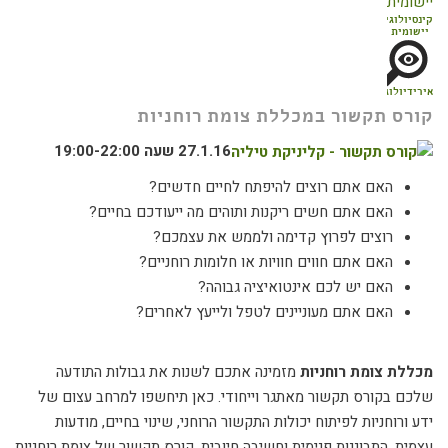
קינסיולוגיה
יישומית
אירידיולוגיה
קורס תקשור במכללת צומת רוחניות
27.1.16 שעה 19:00-22:00
האם אתם רוצים להיפתח לחיים חדשים?
האם אתם חשים ריקנות ותוהים מה ייעודכם בחיים?
רוצים לפרוץ קדימה ולממש את עצמכם?
האם אתם חווים חוויות או חלומות רוחניים?
האם יש לכם אינטואיציה גבוהה?
האם אתם מעוניינים לטפל ולייעץ לאחרים?
מכללת
צומת רוחניות
מזמינה אתכם לשנות את גבולות התודעה
שלכם בקורס תקשור מאתגר וייחודי. כאן תיחשפו למרחב עצום של
ידע ורוחניות לפיתוח יכולות התקשור הרוחני, שינוי בחיים, מודעות
עצמית, התבוננות פנימית וחשיבה חיובית. קורס תקשור של צומת רוחניות