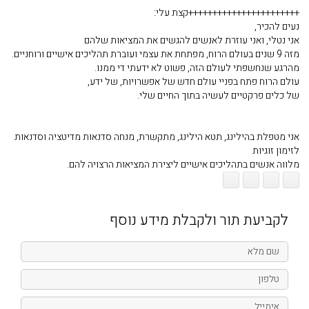
+++++++++++++++++++++++
קצת עלי:
נעים להכיר,
אני נטלי, ואני עוזרת לאנשים להגשים את המציאות שלהם​
מזה 9 שנים בעולם הרוח, מפתחת את עצמי ועוברת תהליכים אישיים ורוחניים.
מהרגע שנחשפתי לעולם הזה, פשוט לא ידעתי די ממנו.
עולם הרוח פתח בפניי עולם חדש של אפשרויות, של ידע,
של כלים פרקטיים לעשיה בתוך החיים שלי.
אני מטפלת בהילינג, תטא הילינג, מתקשרת, מנחה סדנאות מדיטציה וסדנאות
לזימון זוגיות
מלווה אנשים בתהליכים אישיים ליצירת המציאות הרצויה להם.
לקביעת תור ולקבלת מידע נוסף
שם
מלא
טלפון
אימייל