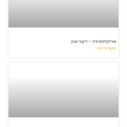
אוריקולותרפיה – דיקור אוזן
המשך קיראה »