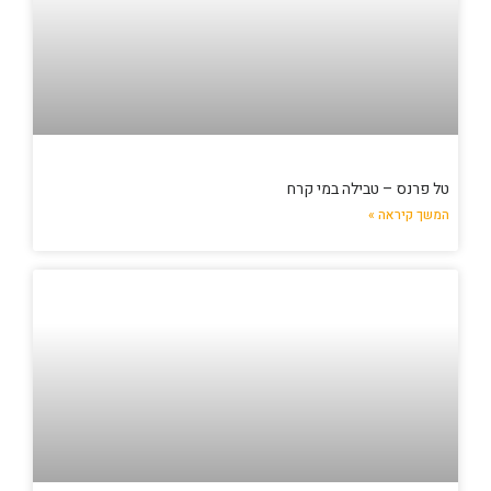
טל פרנס – טבילה במי קרח
המשך קיראה »