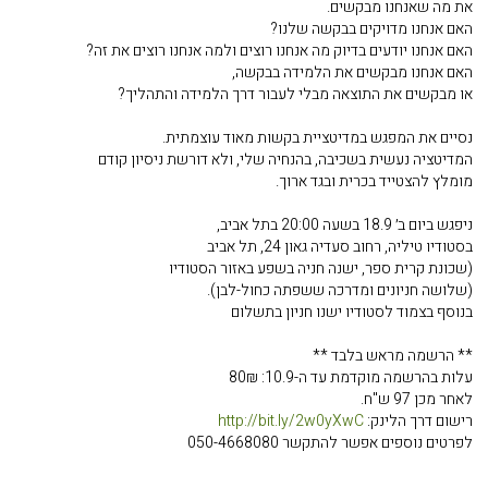
את מה שאנחנו מבקשים.
האם אנחנו מדויקים בבקשה שלנו?
האם אנחנו יודעים בדיוק מה אנחנו רוצים ולמה אנחנו רוצים את זה?
האם אנחנו מבקשים את הלמידה בבקשה,
או מבקשים את התוצאה מבלי לעבור דרך הלמידה והתהליך?
נסיים את המפגש במדיטציית בקשות מאוד עוצמתית.
המדיטציה נעשית בשכיבה, בהנחיה שלי, ולא דורשת ניסיון קודם
מומלץ להצטייד בכרית ובגד ארוך.
ניפגש ביום ב׳ 18.9 בשעה 20:00 בתל אביב,
בסטודיו טיליה, רחוב סעדיה גאון 24, תל אביב
(שכונת קרית ספר, ישנה חניה בשפע באזור הסטודיו
(שלושה חניונים ומדרכה ששפתה כחול-לבן).
בנוסף בצמוד לסטודיו ישנו חניון בתשלום
** הרשמה מראש בלבד **
עלות בהרשמה מוקדמת עד ה-10.9: 80₪
לאחר מכן 97 ש"ח.
רישום דרך הלינק:
http://bit.ly/2w0yXwC
לפרטים נוספים אפשר להתקשר 050-4668080