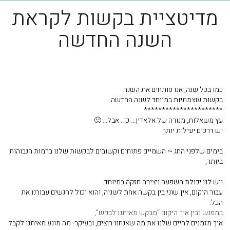
מדיטציית בקשות לקראת
השנה החדשה
כמו בכל שנה, אנו פותחים את השנה
בקשות עוצמתיות במיוחד לשנה החדשה.
**********************
עץ משאלות, מנורה של אלאדין… כן.. אבל… 🙂
יש דרכים יעילות יותר
בימים שלפני החג ~ השמיים פתוחים וקשובים לבקשות שלנו ברמות הגבוהות
ביותר,
ויש לנו יכולת השפעה ויצירה חזקה במיוחד.
עבור היקום, אין שוני בין בקשה אחת לשניה, והוא יכול להגשים עבורנו את
הכל.
במפגש נבין איך היקום “מבקש מאיתנו לבקש",
איך מזמנים לחיים שלנו את מה שאנחנו רוצים, ובעיקר- מה מונע מאיתנו לקבל