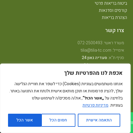
ביטוח בריאות פרטי
קורסים וסדנאות
הצהרת בריאות
צרו קשר
משרד ראשי: 072-2500493
אימייל: tilia@tilia-tc.com
סניף ת"א:
סעדיה גאון 24
סניף רמת גן:
בן גוריון 24,
קליניקה טיפולית
.
אכפת לנו מהפרטיות שלך
סניף חיפה:
טשרניחובסקי 35
(בנין אסטרא) קומה 3.
סניף קרית ביאליק:
שדרות ויצמן 41
(במכון שגית פילאטיס)
אנחנו משתמשים בעוגיות (Cookies) כדי לשפר את חוויית הגלישה
סניף קיבוץ אלונים:
ליד מרכז אלון
(בבית הדורות)
שלך, להציג פרסומות או תוכן מותאם אישית ולנתח את התנועה באתר.
סניף באר שבע: מרדכי מקלף 62 (מאוחדת שכונה ו׳ החדשה)
בלחיצה על
„אשר הכול“
, את/ה מסכים/ה לשימוש שלנו
בעוגיות.
מדיניות פרטיות
גלילה
התאמה אישית
חסום הכל
אשר הכל
ווצאפ לטיליה
חייג/י לטיליה
לראש
רייבן מדיה - קידום ובניית אתרים