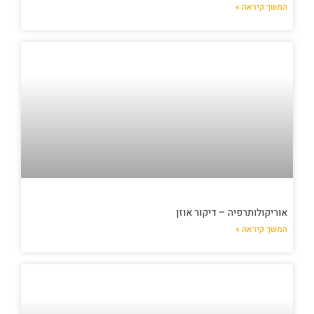
המשך קיראה »
אוריקולותרפיה – דיקור אוזן
המשך קיראה »