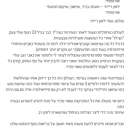
לאון ריידר – מעסה בכיר, שיאצו, שיקום תנועתי
אורטופדי.
שלום, שמי לאון ריידר
לעולם הטיפולים הגעתי לאחר השירותי בצה"ל. כבר בגיל 23 הגוף שלי צעק
"הצילו" אחרי כל המסעות ופעילויות מבצעיות.
כרגיל כל מה שרפואה קונביציאונלית יכלה לתת זה משכחי כאבים וטיפולי
פיזיותרפיה בעוד כמה חודשים(כי יש מקרים יותר דחופים)
למזלי פגשתי ספורטרפיסט שהצליח לעזור לי ולפתור את כאבי הגב שלי.
בעקבות הניסיון הטוב החלטתי שאני רוצה להבין יותר על גוף האדם, קודם כל
כדי לעזור לעצמי ולאנשים שאני מכיר.
כשסיימתי שנה ראשונה בעיסוי, העולם הזה כל כך ריתק אותי שהחלטתי
להמשיך ללמוד ולסיים 3 שנים של עיסוי ספורטרפואי ועוד כמה שיטות מגע
כמו שיאצו ותיילנדי בעיקר כדי לעבוד לא רק עם פיזיאולוגיה אלה גם עם הרוח.
כיום אני משלב את כל הטכניקות שאני מכיר על מנת להגיע לשורש הבעיה
כמה
שיותר מהר כדי ליצר הצלחה בטיפול שנישארת לזמן רב.
חברים אנחנו חייבים לדעת משהו מאוד חשוב על בריאות הגוף והנפש שלנו: