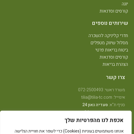
יוגה
קורסים וסדנאות
שירותים נוספים
חדרי קליניקה להשכרה
מסלול שיווק מטפלים
ביטוח בריאות פרטי
קורסים וסדנאות
הצהרת בריאות
צרו קשר
משרד ראשי: 072-2500493
אימייל: tilia@tilia-tc.com
סניף ת"א:
סעדיה גאון 24
סניף רמת גן:
בן גוריון 24,
קליניקה טיפולית
.
אכפת לנו מהפרטיות שלך
סניף חיפה:
טשרניחובסקי 35
(בנין אסטרא) קומה 3.
סניף קרית ביאליק:
שדרות ויצמן 41
(במכון שגית פילאטיס)
אנחנו משתמשים בעוגיות (Cookies) כדי לשפר את חוויית הגלישה