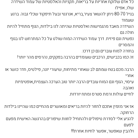
כל אדם שלוקח אחריות על בריאות, תקניות והאלסטיות של עמוד השידרה
שלו, אפילו
בגיל 80-70 ניתן להשאר צעיר,בריא, אנרגטי ובעל תיפקוד שכלי גבוה. ברגע
שעמוד
השידרה מאבד מהגמישות ואלסטיות שהיתה לנו בילדות, הגוף מתחיל להיות
חולה גם
נפשית וגם פיזית. דרך עמוד השידרה המוח שולט על כל המתרחש לנו בגוף
והמסרים
בחזרה למוח עוברים גם כן דרכו.
זה כמו בכבישים, הרכבים שעומדים בהרבה בפקקים, נהרסים מהר יותר!
הרבה מכם בטח שמתם לב שאחרי מתיחות, שיעורי יוגה, פילטיס, חדר כושר או
אחרי
עיסוי, הגוף וגם המוח עובדים הרבה יותר טוב.הערכה העצמית,אופטימיות
ואהבה
לחיים עולות ורמת סטרס ומתח יורדות.
אז אני מזמין אתכם לחזור להיות בריאים ומאושרים מהחיים כמו שהיינו בילדות
הרחוקה.
להגיע אלי לסדרת טיפולים ולהתחיל לחוות שיפורים בהרגשה האישית מפעם
לפעם
ולהבין שאפשר, אפשר לחיות אחרת!!!