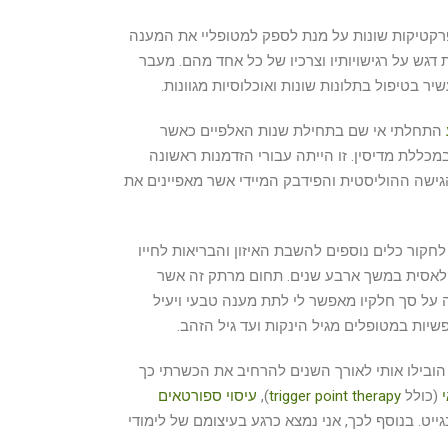
קטיקות שונות על מנת לספק למטופליי את המענה
 דגש על רגישויותיו וצרכיו של כל אחד מהם. מעבר
יר בטיפול בתלונות שונות ואוכלוסיות מגוונות.
התחלתי אי שם בתחילת שנות האלפיים כאשר
כללת מדיסין. זו הייתה עבורי הזדמנות ראשונה
ישה ההוליסטית והפידבק המיידי אשר מאפיינים את
לחקור כלים נוספים להשבת האיזון והבריאות לחייו
לאסית במשך ארבע שנים. תחום מרתק זה אשר
על סך חלקיו מאפשר לי לתת מענה טבעי ויעיל
שיות במטופלים מגיל הינקות ועד גיל הזהב.
ובילו אותי לאורך השנים להרחיב את הכשרתי כך
(כולל
trigger point therapy
),
עיסוי ספורטאים
ייט. בנוסף לכך, אני נמצא כרגע בעיצומם של לימודי