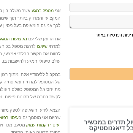
אני
מטפל במגע
אשר משלב בין פר
המקצועי והמדויק ביותר תוך שימת
לכך אני גם הומאופת בעל ניסיון עש
ניות הפרטיות באתר
את הרומן שלי עם
מקצועות המגע
למדתי
שיאצו
לדרגת מטפל בכיר במ
לחוות את הקשר הבלתי אמצעי, הג
עולם טיפולי המגע ולהישבות בו.
במקביל ללימודיי אלה ומתוך רצון 
של המטופל למדתי הומאופתיה ק
מתייחס אל המטופל כשלם העולה 
לקשת רחבה של תלונות פיזיות ונפ
הצמא לידע והשאיפה לספק מזור ה
שהיום אני מוסמך גם ב
עיסוי רפואי
ול תדרים במכשיר
ו
עיסוי רקמות עמוק
מטעם מכון וינג
בל דיאגנוסטיקס
ספורטתרפיה באותו המוסד.