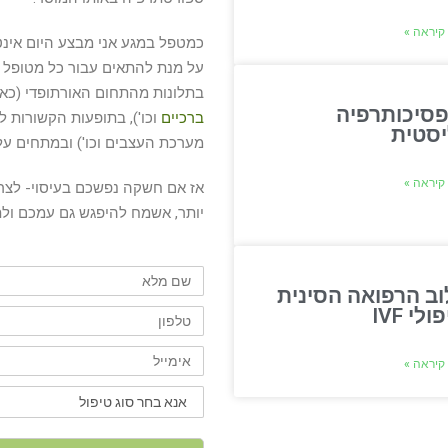
קיראה »
כמטפל במגע אני מבצע היום אינטג
על מנת להתאים עבור כל מטופל את
בתלונות מהתחום האורתופדי (כאב
פסיכותרפיה
ברכיים
וכו'), בתופעות הקשורות 
יסטית
מערכת העצבים וכו') ובמתחים על
קיראה »
אז אם חשקה נפשכם בעיסוי- לצרכ
יותר, אשמח להיפגש גם עמכם ולתפ
שם
מלא
וב הרפואה הסינית
טלפון
לי IVF
אימייל
קיראה »
סוג
הטיפול
אני