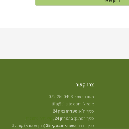
הזמן עכשיו
צרו קשר
משרד ראשי: 072-2500493
אימייל: tilia@tilia-tc.com
סניף ת"א:
סעדיה גאון 24
סניף רמת גן:
בן גוריון 24,
קליניקה טיפולית
.
סניף חיפה:
טשרניחובסקי 35
(בנין אסטרא) קומה 3.