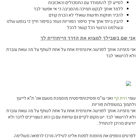
לסייע לך להתמודד עם התסכולים והאכזבות
ללמד אותך לבקש תמיכה מהסביבה כי אי אפשר לבד
להכיר חוזקות חדשות שאולי לא הכרת קודם
להבין ביחד אתך אייך סיפור הפוריות נשזר בסיפור חייך כי בנפש שלנו
ובעולמנו הרגשי הכל קשור להכל
אני שם בשבילך למצוא את הדרך הייחודית לך
אני מזמינה אותך לפגישה אינטימית אחת על אחת לשתף על מה שאת עוברת
ולא להישאר לבד
שמי
רוית קיי
ואני עו"ס ופסיכותפיסטית מוסמכת מטעם אונ' ת"א לייעץ
ולתמוך במטופלות פוריות.
אני מזמינה אותך לפגישה אינטימית אחת על אחת לשתף על מה שאת עוברת
ולא להישאר לבד. יש מקום לקיים גם שיחות עם בן הזוג כשצריכים לדבר ולא
יודעים מהיכן להתחיל..
לפרטים נוספים את מוזמנת לפנות אלינו לטיליה מרכז לרפואה משלימה.