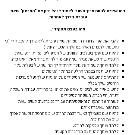
כמו אצנית לטווח ארוך חשוב ללמוד לנהל נכון את "המרתון" שאת
עוברת בדרך לאמהות.
מהו בעצם תפקידי..
להבין את הפרוצדורות הרפואיות שאת עוברת ללא צורך להסביר לי (כי
נחשפתי לתכנים האלה במהלך ההכשרה שלי)
להיות שם אתך בשלבים השונים של הטיפולים. מאותו רגע שאת
חוטפת שוק כשאת מגלה שמה שאמור להיות ברור מאליו אינו כזה.
ללמד אותך לשמור על גופך ולהחזיר לך תחושה של בעלות עליו
להיות שותפה בצמתי החלטה במהלך הטיפולים
להתייחס להשפעה של הטיפולים על הזוגיות שלך ועל מערכות
היחסים שלך בכלל
לחשוב אייך משלבים ומוצאים את האיזון בן קריירה, עבודה, השכלה, ,
זוגיות, חיי חברה, משפחה לטיפולים
לשמור על התקווה והאופטימיות עבורך גם ברגעים קשים שאת
מרגישה שאיבדת אותם
להיות שם בשבילך כאשר רכבת ההרים שוב מתרסקת וקשה לאסוף
שוב את החתיכות
ללמד אותך טכניקות להירגע
ללמד אותך להנות גם מהדברים הקטנים