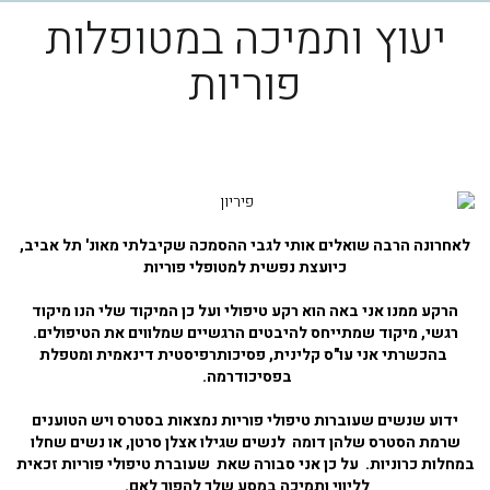
יעוץ ותמיכה במטופלות
פוריות
לאחרונה הרבה שואלים אותי לגבי ההסמכה שקיבלתי מאונ' תל אביב,
כיועצת נפשית למטופלי פוריות
הרקע ממנו אני באה הוא רקע טיפולי ועל כן המיקוד שלי הנו מיקוד
רגשי, מיקוד שמתייחס להיבטים הרגשיים שמלווים את הטיפולים.
בהכשרתי אני עו"ס קלינית, פסיכותרפיסטית דינאמית ומטפלת
בפסיכודרמה.
ידוע שנשים שעוברות טיפולי פוריות נמצאות בסטרס ויש הטוענים
שרמת הסטרס שלהן דומה לנשים שגילו אצלן סרטן, או נשים שחלו
במחלות כרוניות. על כן אני סבורה שאת שעוברת טיפולי פוריות זכאית
לליווי ותמיכה במסע שלך להפוך לאם.