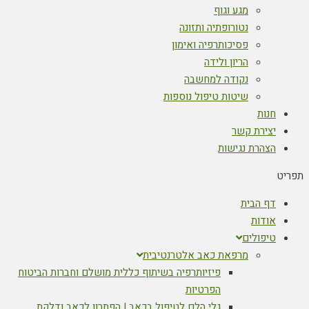
מגע וגוף
נטורופתיה ותזונה
פסיכותרפיה ואימון
הריון ולידה
נקודה למחשבה
שיטות טיפול נוספות
ות
ירת קשר
הרת נגישות
 הבית
דות
פולים
מרפאת כאב אלטרנטיבית
פיזיותרפיה בשיתוף כללית מושלם וחברות הביטוח
הפרטיות
גלי הלם לטיפול בכאב | הפתרון לכאב ודלקת