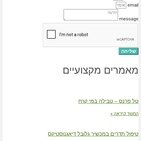
m
ים מקצועיים
 – טבילה במי קרח
אה »
דרים במכשיר גלובל דיאגנוסטיקס