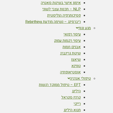
אימון אישי בשיטת סאטיה
NLP – תכנות עצבי לשוני
פסיכותרפיה הוליסטית
ריברסינג – נשימה מודעת Rebirthing
מגע וגוף
עיסוי רפואי
עיסוי רקמות עמוק
אבנים חמות
שיטת גרינברג
שיאצו
טווינא
אוסטיאופתיה
טיפולי אנרגיה
EFT – טיפול ממוקד רגשות
הילינג
קרניו סקראל
רייקי
תטא הילינג