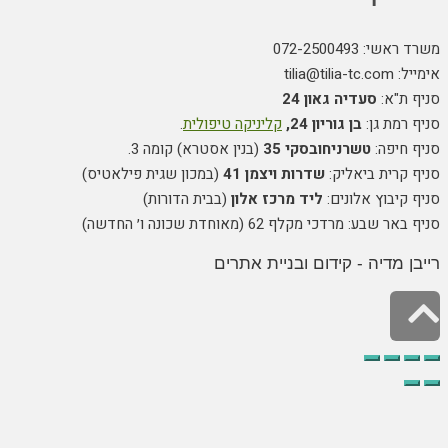
072-250
:
סעדיה גאון 24
 גן:
בן גוריון 24,
קליניקה טיפולית
.
ה:
טשרניחובסקי 35
(בנין אסטרא) קומה 3.
ת ביאליק:
שדרות ויצמן 41
(במכון שגית פילאטיס)
וץ אלונים:
ליד מרכז אלון
(בבית הדורות)
דכי מקלף 62 (מאוחדת שכונה ו׳ החדשה)
יה - קידום ובניית אתרים
ילה
ראש
מוד