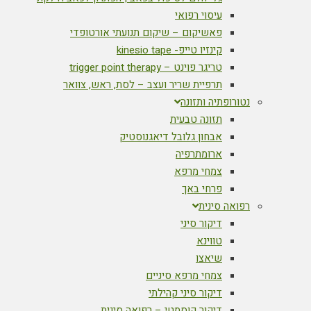
עיסוי רפואי
פאשיקום – שיקום תנועתי אורטופדי
קינזיו טייפ- kinesio tape
טריגר פוינט – trigger point therapy
תרפיית שריר ועצב – לסת, ראש, צוואר
נטורופתיה ותזונה
תזונה טבעית
אבחון גלובל דיאגנוסטיק
ארומתרפיה
צמחי מרפא
פרחי באך
רפואה סינית
דיקור סיני
טווינא
שיאצו
צמחי מרפא סיניים
דיקור סיני קהילתי
דיקור קוסמטי – רפואה סינית